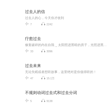
过去人的信
过去人的心，今天你才收到
7
2242
疗愈过去
修复破碎的内在自我 _ 太阳照进黑暗的房子，光照进黑暗的身体 ️☀️☀️☀️
33
3096
过去未来
无论失眠或者想听故事，这里绝对是你值得听的！
47
15.1万
不规则动词过去式和过去分词
5
9138