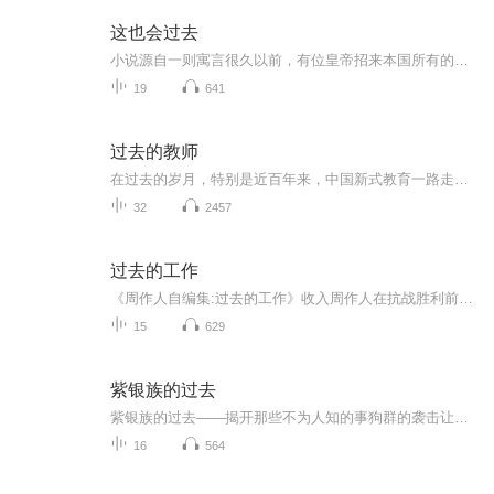
这也会过去
小说源自一则寓言很久以前，有位皇帝招来本国所有的哲学家、科学家、数学家、智者、诗人，要他们提出一个放诸四海而皆准的格言。几个月后，群臣回报格言已经找到，仅短短5个字: 这也会过去。欢喜和幸福会过去，悲伤与痛苦也会过去，最糟的和最好的，一切都...
19
641
过去的教师
在过去的岁月，特别是近百年来，中国新式教育一路走来。中国最优秀的一批知识分子投身到“教育救国”的历史洪流中，开创了现代教育本土化的艰难实验，谱写辉煌。这无疑是当代中国教育守望的财富与指引的明灯。
32
2457
过去的工作
《周作人自编集:过去的工作》收入周作人在抗战胜利前后（一九四五年四月至十二月）所作文章十五篇。文章延续四十年代以来风格，一类仍作“闲适”之谈，写景，状物，评文，娓娓道来，如《关于竹枝词》、《石板路》、《东昌坊故事》；一类则继续“正经”探讨...
15
629
紫银族的过去
紫银族的过去——揭开那些不为人知的事狗群的袭击让族群分离破碎，他们能否重建族群？从小没有接受过爱的桦星，他能否从小时候的阴影中走出？看着族猫们一个接着一个离去，紫银星渐渐失去了对星族的信心。……—————————————【猫武士•一线明...
16
564