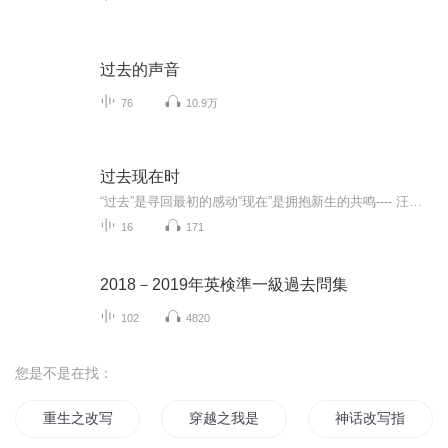
过去的声音
76
10.9万
过去现在时
“过去”是寻回最初的感动“现在”是拥抱新生的共鸣---- 汪苏泷《过去现在时》 ----“过去现在时”是语法中并不存在的一种时态《过去现在时》是汪苏泷首张翻唱自选辑最初听歌时的感动，你还记得吗？那些熟悉的旋律，也许久未响起，但它们曾经牵动的情绪却...
16
171
2018－2019年英検準一級過去問集
102
4820
您是不是在找：
重生之改写传奇人生
穿越之我是写手
神话改写指南