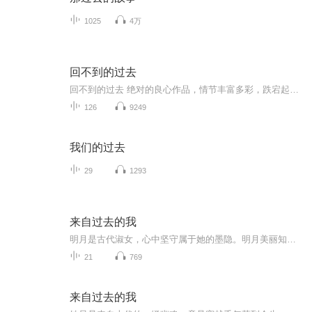
1025
4万
回不到的过去
回不到的过去 绝对的良心作品，情节丰富多彩，跌宕起伏，音质高，声音扣动心弦。。喜欢就分享和小伙伴们一期来听吧。欢迎点赞评论啊。。手指轻轻一点分享出去，很简单的动作，但是这就是对我们节目的最大支持和厚 爱。不要钱，不要赞助。只要您的的多分享，多评论。。还等什么亲。动手吧。
126
9249
我们的过去
29
1293
来自过去的我
明月是古代淑女，心中坚守属于她的墨隐。明月美丽知性，温柔善良，机缘巧合穿遇到现代，在一艘船上遇到豪门贵公子金源，从此展开一段唯美爱情故事。 作者《上邪》的名字取自于西汉乐府诗集，出自于汉代才女王苹。其诗歌为“上邪！我欲与君相知，长命无绝衰。山无陵，江水为竭，冬雷震震。夏雨雪，天地合，乃敢与君绝！” 表达了强烈的 忠贞无二的感情誓言，流传千古！
21
769
来自过去的我