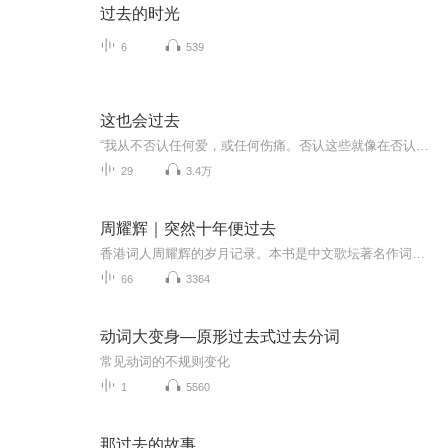
过去的时光
6
539
这也会过去
“我从不否认任何爱，或任何伤痛。否认这些就像在否认我自己。”生活即是不停的告别，我们由此得以顿悟和成长。小说源自一则寓言：很久以前，有位皇帝召来本国所有的哲学家、数学家、科学家、诗人，要他们提出一个永恒放诸四海皆准的简短格言。几个月后，...
29
3.4万
周耀辉｜突然十年便过去
香港词人周耀辉的岁月记录。本书是中文歌坛著名作词人周耀辉先生在中国内地出版的首部动情作品──《突然十年便过去》。此书不只是周耀辉先生个人的记录、怀念或感受，文中的那些人、那些事，会丝丝连连地让人想起，在时间的流河里，你也曾碰过、爱过、怀...
66
3364
动词大变身—原形过去式过去分词
常见动词的不规则变化
1
5560
那过去的故事