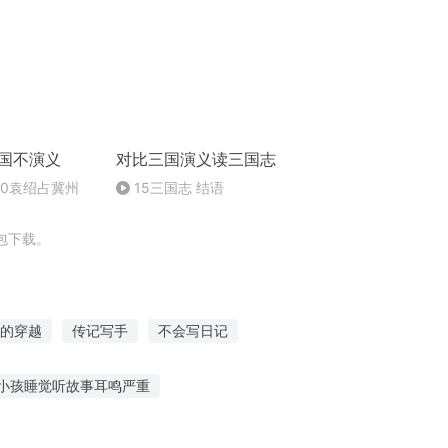
三国不演义
对比三国演义读三国志
10袁绍占冀州
15三国志 结语
包下载。
的穿越
传记写手
不会写日记
我在万界写小说
再写传奇
小孩睡觉听故事耳鸣严重
神奇宝贝在线听故事
听一小段故事