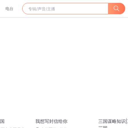
电台
国
我想写封信给你
三国谋略知识|