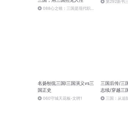
三国，用三国照见人性
第292新书
迎收听
088心之镜：三国是现代职场
与生活的原型
名扬刨侃三国l三国演义vs三
三国后传/三
国正史
志续/穿越三
060守城天花板-文聘1
三国：从追随