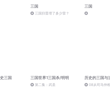
三国
三国
三国归晋埋了多少雷？
史三国
三国世界1三国杀/明明
历史的三国与
第二集：武圣
08从司马仲
柴堆三国