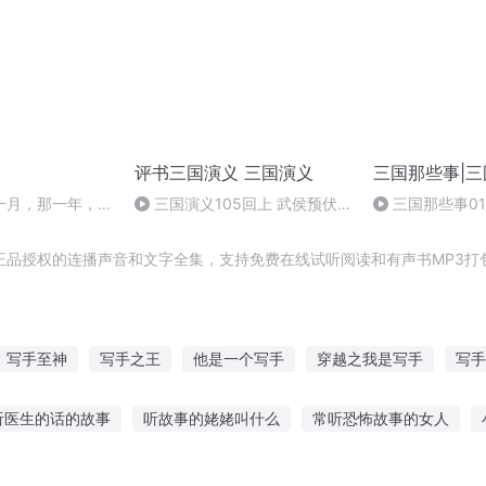
评书三国演义 三国演义
三国那些事|
一月，那一年，那
三国演义105回上 武侯预伏
三国那些事0
锦囊计 马岱刀斩狂魏延
正品授权的连播声音和文字全集，支持免费在线试听阅读和有声书MP3打
写手至神
写手之王
他是一个写手
穿越之我是写手
写手
里
想你就写歌
生活不如写书
我只想写小说
写一个世界
听医生的话的故事
听故事的姥姥叫什么
常听恐怖故事的女人
重生之再写青春
设故事在线听
听故事睡觉在线收听民间
听故事听戏软件有哪些