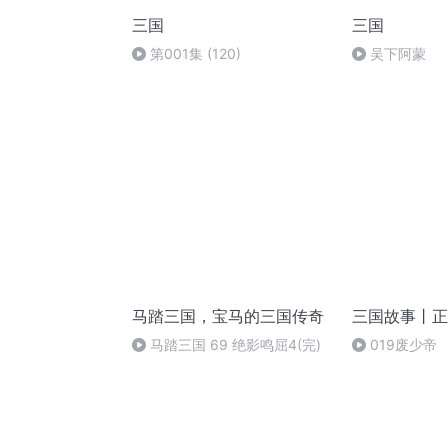
三国
三国
第001集 (120)
吴下阿蒙
马踏三国，宝马的三国传奇
三国故事丨正
马踏三国 69 绝影鸣屈4(完)
019废少帝