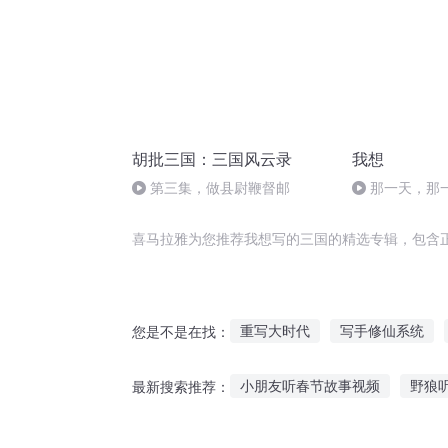
胡批三国：三国风云录
我想
第三集，做县尉鞭督邮
那一天，那
一世
喜马拉雅为您推荐我想写的三国的精选专辑，包含
重写大时代
写手修仙系统
您是不是在找：
写下一个人生
把你写在日记
小朋友听春节故事视频
野狼
最新搜索推荐：
我的写手梦
大神与小写手
讲点女朋友听的故事
恶魔人