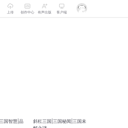
上传
创作中心
有声出版
客户端
三国智慧|品
斜杠三国|三国秘闻|三国未