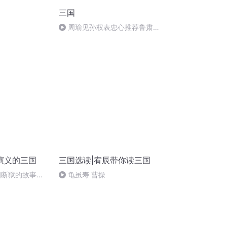
三国
周瑜见孙权表忠心推荐鲁肃，
鲁肃推荐诸葛瑾，官渡之战开打
演义的三国
三国选读|宥辰带你读三国
相断狱的故事到
龟虽寿 曹操