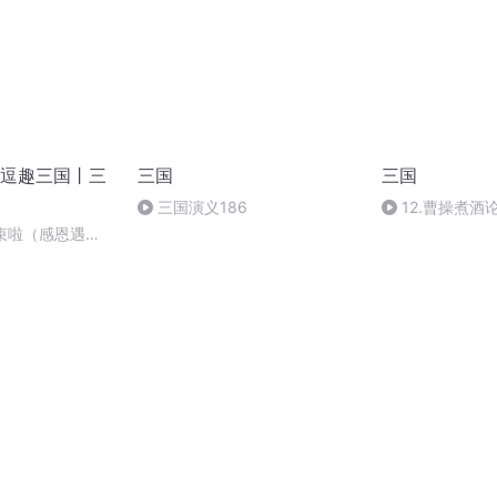
逗趣三国丨三
三国
三国
三国演义186
12.曹操煮酒
结束啦（感恩遇
）（完结）