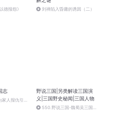
解之谜
以德报怨》
刘禅陷入昏庸的诱因（二）
国志
野说三国|另类解读三国演
义|三国野史秘闻|三国人物
子为家人报仇引发
550.野说三国-魏蜀吴三国用
刀的代表是谁