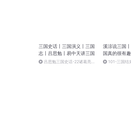
三国史话丨三国演义丨三国
溪涼说三国丨
志丨吕思勉丨易中天讲三国
国真的很有趣
吕思勉三国史话-22诸葛亮之
101-三国
廉以及治戎等（03完）
见，感谢收听