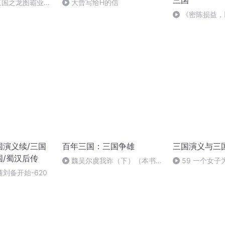
三国
三国之龙图霸业欢
大曾写给H的信
《密陈损益，
国演义续/三国
百年三国：三国争雄
三国演义与三
国/蜀汉后传
魏吴尔虞我诈（下）（本书
59 一个女
完）
的两代恩怨
刘备开始-620