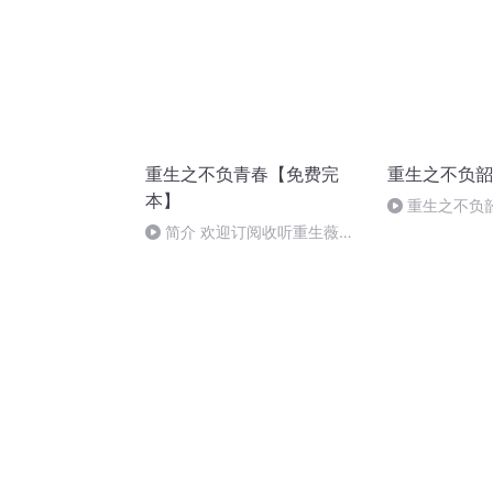
重生之不负青春【免费完
重生之不负韶
本】
重生之不负韶
第 0392 集
简介 欢迎订阅收听重生薇薇
的七个重生小说