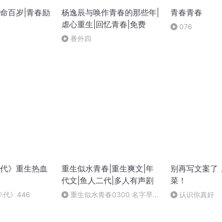
命百岁|青春励
杨逸辰与唤作青春的那些年|
青春青春
虐心重生|回忆青春|免费
076
番外四
代》重生热血
重生似水青春|重生爽文|年
别再写文案了
代文|鱼人二代|多人有声剧
菜！
代》446
重生似水青春0300 名字早想
认识你真好
好了（第一季完）