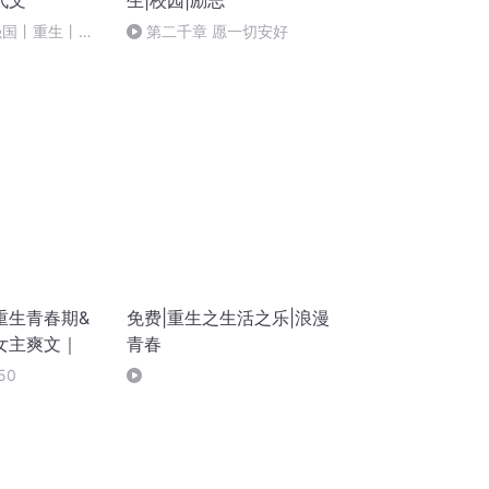
代文
生|校园|励志
强国丨重生丨都
第二千章 愿一切安好
- 第 528 集
重生青春期&
免费|重生之生活之乐|浪漫
女主爽文｜
青春
50