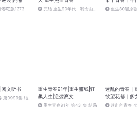
春逆袭|内卷
天 重生热血青春
市丨青春丨年
春狂飙1273
完结 重生90年代，我命由我
重生80能原
不由天-1274
市丨青春丨年代文 
|阅文听书
重生青春91年|重生赚钱|狂
迷乱的青春｜
飙人生|逆袭爽文
欲望花都｜多
 第0999集 结
重生青春91年 第431集 结局
迷乱的青春 4