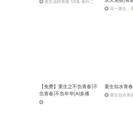
永久免费|青
重生花样青春 58集 番外二
高一重生，青
【免费】重生之不负青春|不
重生似水青春
负青春|不负年华|AI多播
重生似水青春
局（大结局）