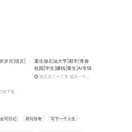
岁岁月|现言|
重生做石油大亨|都市|青春
校园|学生|赚钱|重生|AI专辑
第五百三十三章 最后一个彩
蛋
打包下载。
会写日记
再写传奇
写下一个人生
想你就写歌
写手之王
传记写手