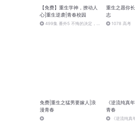
【免费】重生学神，撩动人
重生之愿你长
心|重生逆袭|青春校园
志
499集 番外5 不悔的决定，
1078 高考
美好的未来（番外完）
免费|重生之猛男要嫁人|浪
《逆流纯真年
漫青春
青春
《逆流纯真年