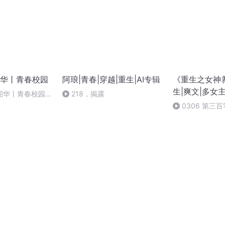
华丨青春校园
阿琅|青春|穿越|重生|AI专辑
《重生之女神
生|爽文|多女主
华丨青春校园 -
218，揭露
0306 第三