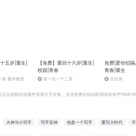
十五岁|重生|
【免费】重回十六岁|重生|
免费|爱你怕隔
校园|青春
青春|重生
一章 番外前世
第一百一十二章
大结局
含正品授权的连播声音和文字全集，支持免费在线试听阅读和有声书MP3
大神与小写手
写手至神
他是一个写手
重写大时代
不
穿越之我是写手
写一个世界
写手修仙系统
把你写在日记里