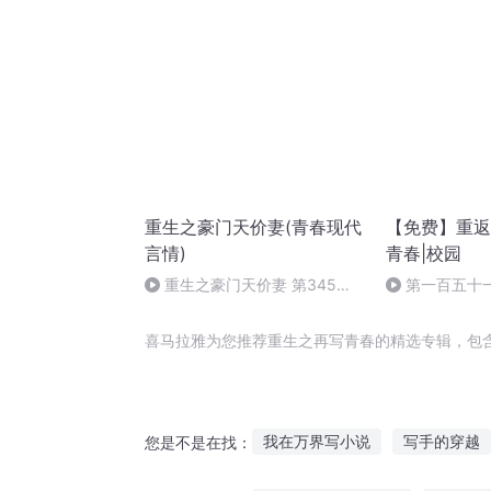
重生之豪门天价妻(青春现代
【免费】重返
言情)
青春|校园
重生之豪门天价妻 第345集
第一百五十
幸福美满
喜马拉雅为您推荐重生之再写青春的精选专辑，包
我在万界写小说
写手的穿越
您是不是在找：
我的写手梦
生活不如写书