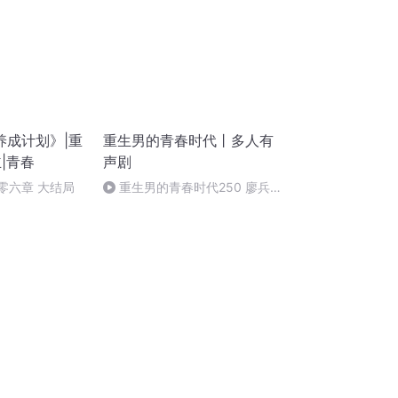
养成计划》|重
重生男的青春时代丨多人有
|青春
声剧
百零六章 大结局
重生男的青春时代250 廖兵
栽了