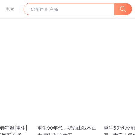
电台
春狂飙|重生|
重生90年代，我命由我不由
重生80能原