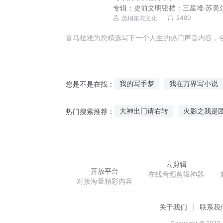
专辑：
史前文明密档：三星堆·苏美尔
宙墙
2480
茂桐笙花文化
喜马拉雅为您精选写下一个人生的热门声音内容，
我的写手梦
我在万界写小说
您是不是在找：
重生之再写青春
想你就写歌
大神出门请右转
火影之我是
热门搜索推荐：
大神与小写手
穿越之我是写
放开这个女土匪
次元矩阵
云剪辑
开放平台
在线音频剪辑神器
对接海量精彩内容
关于我们
联系我