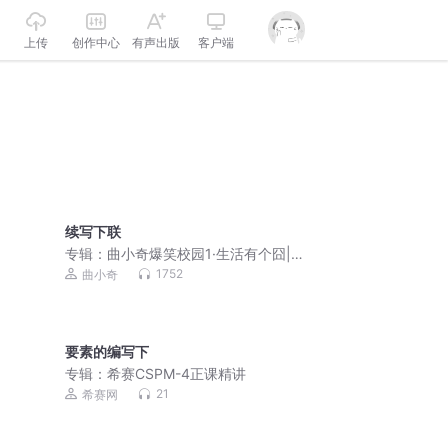
上传
创作中心
有声出版
客户端
续写下联
专辑：
曲小奇爆笑校园1·生活有个囧|小
学生笑话|睡前故事
1752
曲小奇
要素的编写下
专辑：
希赛CSPM-4正课精讲
21
希赛网