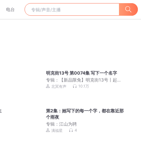
电台
明克街13号 第0074集 写下一个名字
专辑：
【新品限免】明克街13号丨起点
TOP3霸榜丨多人剧
10.1万
北冥有声
生
第2集：她写下的每一个字，都在靠近那
个雨夜
专辑：
江山为聘
4
满福星