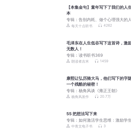
【本集金句】童年写下了我们的人
本
专辑：
告别内耗、做个心理强大的
《蛤蟆先生去看心理医生》解读 | 
4262
每天十点听书
自己做自己、被讨厌的勇气 | 告别
虑、抑郁
毛泽东在人生低谷写下这首诗，激
无数人！
专辑：
读书听书369
1459
朗读者吉米
康熙让弘历骑大马，他们写下的字
一个残酷的秘密！
专辑：
杨角风谈《雍正王朝》
20.7万
杨角风发作
55 把想法写下来
专辑：
如何激活学生思维：激励学
习与思考的187个教学工具|精品|〔
3
中青文电子书