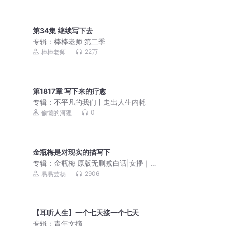
麦克·格尔森|经管励志
第34集 继续写下去
专辑：
棒棒老师 第二季
22万
棒棒老师
第1817章 写下来的疗愈
专辑：
不平凡的我们丨走出人生内耗
0
偷懒的河狸
金瓶梅是对现实的描写下
专辑：
金瓶梅 原版无删减白话|女播｜古
今第一奇书｜
2906
易易芸杨
【耳听人生】一个七天接一个七天
专辑：
青年文摘