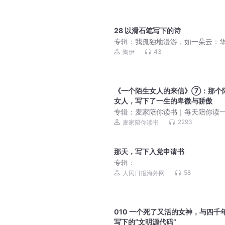
麦克·格尔森|经管励志
28 以滑石笔写下的诗
专辑：
我孤独地漫游，如一朵云：
华斯抒情诗选
43
陶伊
《一个陌生女人的来信》⑦：那个
女人，写下了一生的卑微与骄傲
专辑：
麦家陪你读书｜每天陪你读
世界名著｜百年孤独｜活着｜人世
2293
麦家陪你读书
人类简史｜围城｜傲慢与偏见｜霍
期的爱情
那天，写下入党申请书
专辑：
58
人民日报海外网
010 一个死了又活的女神，与四千
写下的“文明源代码”