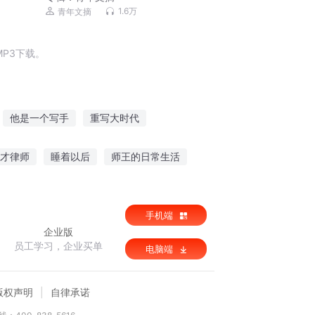
1.6万
青年文摘
P3下载。
他是一个写手
重写大时代
之王
写手的穿越
生活不如写书
才律师
睡着以后
师王的日常生活
手机端
企业版
员工学习，企业买单
电脑端
版权声明
自律承诺