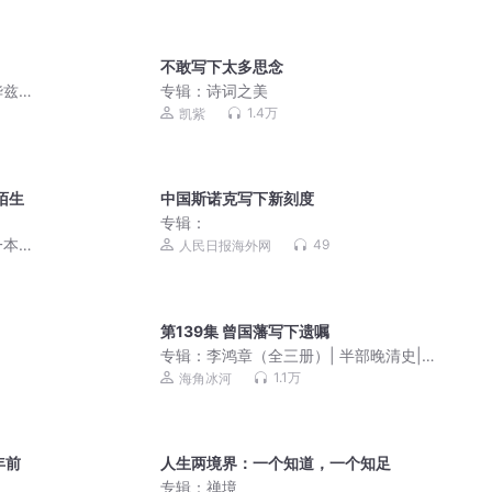
不敢写下太多思念
华兹
专辑：
诗词之美
1.4万
凯紫
陌生
中国斯诺克写下新刻度
专辑：
一本
49
人民日报海外网
间｜
乱时
第139集 曾国藩写下遗嘱
专辑：
李鸿章（全三册）| 半部晚清史|
政商谋略 为人处世| 还原曾国藩、李鸿
1.1万
海角冰河
章、慈禧本来面目
年前
人生两境界：一个知道，一个知足
专辑：
禅境