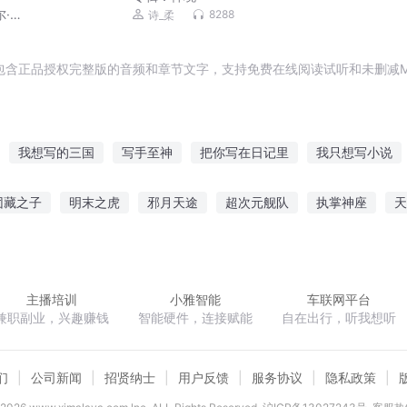
·宇
8288
诗_柔
包含正品授权完整版的音频和章节文字，支持免费在线阅读试听和未删减M
我想写的三国
写手至神
把你写在日记里
我只想写小说
写手修仙系统
传记写手
不会写日记
写一个世界
写手
团藏之子
明末之虎
邪月天途
超次元舰队
执掌神座
天
手
再写传奇
寒门悍妻
时光情深青春不散场
乱世鬼谷
神狗小小
主播培训
小雅智能
车联网平台
兼职副业，兴趣赚钱
智能硬件，连接赋能
自在出行，听我想听
们
公司新闻
招贤纳士
用户反馈
服务协议
隐私政策