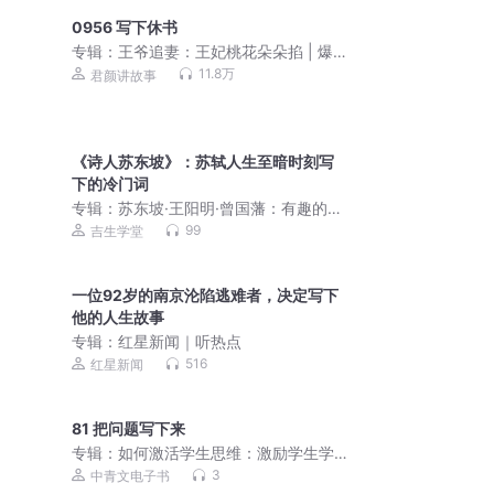
0956 写下休书
专辑：
王爷追妻：王妃桃花朵朵掐 | 爆
笑甜宠 | 免费多人剧
11.8万
君颜讲故事
《诗人苏东坡》：苏轼人生至暗时刻写
下的冷门词
专辑：
苏东坡·王阳明·曾国藩：有趣的灵
魂只有他一个|庄子
99
吉生学堂
一位92岁的南京沦陷逃难者，决定写下
他的人生故事
专辑：
红星新闻｜听热点
516
红星新闻
81 把问题写下来
专辑：
如何激活学生思维：激励学生学
习与思考的187个教学工具|精品|〔英〕
3
中青文电子书