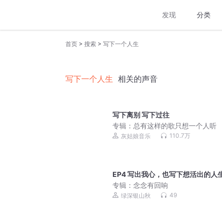
发现
分类
>
>
首页
搜索
写下一个人生
写下一个人生
相关的声音
写下离别 写下过往
专辑：
总有这样的歌只想一个人听
110.7万
灰姑娘音乐
EP4 写出我心，也写下想活出的人
专辑：
念念有回响
49
绿深银山秋