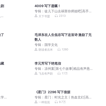
生剧
4009 写下遗嘱！
专辑：
徒儿下山去祸害你师姐吧|高手下
山，我有九个无敌师父
人
2313
天下书盟
允许
焦
励了
毛泽东在人生低谷写下这首诗 激励了无
数人
专辑：
国学文化
1260
朗读者吉米
隐藏
李元芳写下绝笔信
专辑：
凉州案|第七个故事|精品有声悬疑
探案剧
1.1万
飞岳有声剧
《星门》2296 写下借据
生学
专辑：
星门：时光之主丨热血玄幻|高武
英〕
爽文丨一种侃侃丨老鹰吃小鸡
9.7万
一种侃侃