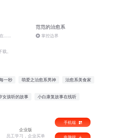
范范的治愈系
在……
掌控边界
下载。
每一秒
萌爱之治愈系男神
治愈系美食家
系男友
白魔法的治愈之路
治愈系男神
 岁女孩听的故事
小白康复故事在线听
血腥恶魔故事在线听
金水的故事免费听
手机端
企业版
员工学习，企业买单
电脑端