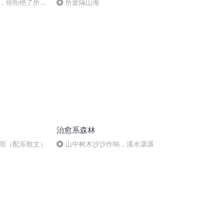
，你拒绝了所有
所爱隔山海
治愈系森林
雨（配乐散文）
山中树木沙沙作响，溪水潺潺