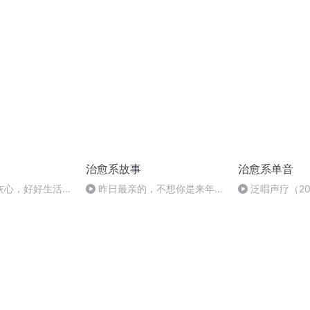
（主播：绽放）
义吗？
治愈系故事
治愈系单音
灰心，好好生活就
昨日最亲的，不想你是来年陌
泛唱声疗（20H
生的