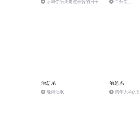
谢谢你陪我走过最苦的日子
二分尘土
治愈系
治愈系
晚间催眠
清华大学的