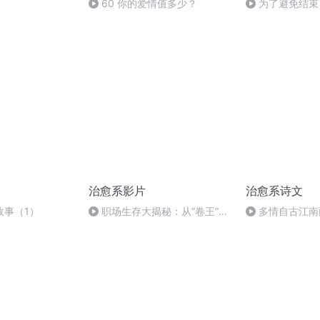
60 你的爱情值多少？
为了避免结束
的开始
治愈系影片
治愈系诗文
故事（1）
职场生存大揭秘：从“卷王”到
多情自古江南
被弃，背后真相何在