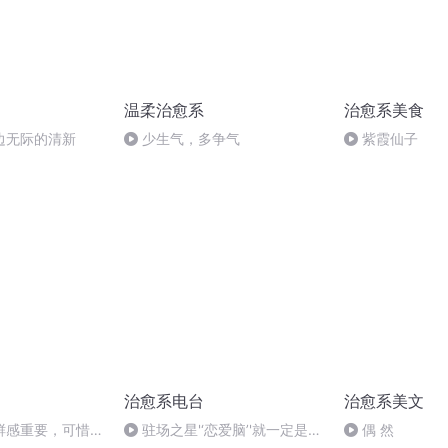
温柔治愈系
治愈系美食
边无际的清新
少生气，多争气
紫霞仙子
治愈系电台
治愈系美文
鲜感重要，可惜大
驻场之星'‘恋爱脑’'就一定是贬
偶 然