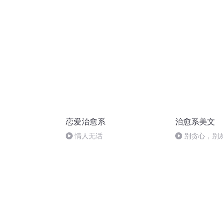
多数男人不懂
恋爱治愈系
治愈系美文
情人无话
别贪心，别
是圆满