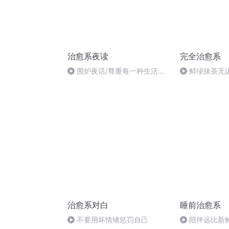
治愈系夜读
完全治愈系
围炉夜话/尊重每一种生活方
鲜绿抹茶无
式
治愈系对白
睡前治愈系
不要用坏情绪惩罚自己
陪伴远比新