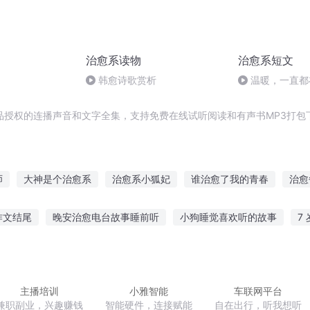
治愈系读物
治愈系短文
韩愈诗歌赏析
温暖，一直都
品授权的连播声音和文字全集，支持免费在线试听阅读和有声书MP3打包
师
大神是个治愈系
治愈系小狐妃
谁治愈了我的青春
治愈
愈系小甜妻
治愈系女主播
他很治愈
妖怪治愈书
我的治愈
作文结尾
晚安治愈电台故事睡前听
小狗睡觉喜欢听的故事
7
愈系的故事
爱上你治愈我
戏界治愈师
手表文案怎么写好
普通人听故事视频
宝宝听老虎拔牙的故事
开什么歌曲好听
听故事立师德课堂评价
主播培训
小雅智能
车联网平台
兼职副业，兴趣赚钱
智能硬件，连接赋能
自在出行，听我想听