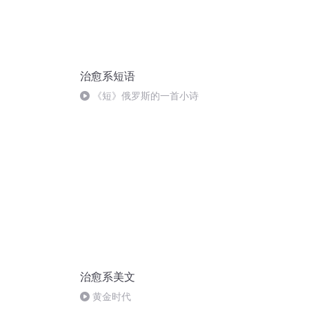
治愈系短语
《短》俄罗斯的一首小诗
治愈系美文
黄金时代