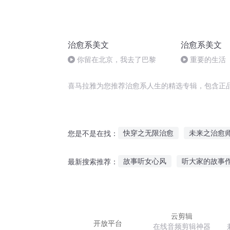
治愈系美文
治愈系美文
你留在北京，我去了巴黎
重要的生活
喜马拉雅为您推荐治愈系人生的精选专辑，包含正
快穿之无限治愈
未来之治愈
您是不是在找：
辉夜公主不可能这么治愈
治
故事听女心风
听大家的故事
最新搜索推荐：
中二少女的治愈之路
一个治
女徒弟听师傅的故事
听故事
法王睡前故事在线听
听故事
云剪辑
开放平台
在线音频剪辑神器