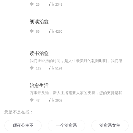
26
2349
朗读治愈
86
4280
读书治愈
我们正经历的时间，是人生最美好的朝阳时刻，我们感受到的万物都美好又纯粹，眼睛里闪着光，血液里涌动着热情，而阅读是探索世界一条长梯，让我们爬过悬崖去看看世界的另一端
119
5191
治愈生活
万事开头难，新人主播需要大家的支持，您的支持是我持之以恒的动力。
47
2952
您是不是在找：
辉夜公主不可能这么治愈
一个治愈系的故事
治愈系女主播