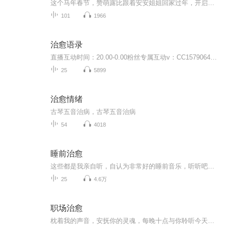
这个马年春节，赞萌露比跟着安安姐姐回家过年，开启了一段充满年味的春节奇遇之旅。炸年货、做糖葫芦、挂灯笼、写春联、做年夜饭……在热腾腾的美食与热闹的习俗中，赞萌露比一点点感受团圆、陪伴与成长的意义。这是一个用美食串联情感、用习俗传递祝福的...
101
1966
治愈语录
直播互动时间：20.00-0.00粉丝专属互动v：CC1579064主播介绍：00后金牛座医学生情感电台主播｜心理咨询师｜情感自媒体博主微信视频号/微博/抖音/Q音/网易云/公众号/小红书同名搜索：宋初恩beryl专辑介绍：hey，听说有温度的声音是可以走进一个人的内心治愈...
25
5899
治愈情绪
古琴五音治病，古琴五音治病
54
4018
睡前治愈
这些都是我亲自听，自认为非常好的睡前音乐，听听吧，万一你喜欢呢。
25
4.6万
职场治愈
枕着我的声音，安抚你的灵魂，每晚十点与你聆听今天是五月的第一个工作日，奋斗在工作岗位的人，你们的五月的焦虑和孤独是不是又开始了呢？每个人的一生都是一场焦虑和孤独的旅行，我读大学的时候，害怕挂科，害怕开的洗衣店生意不好，害怕不能毕业，害怕让父母担心，害怕中国餐馆的工作被移民局查，因为这些感到焦虑，看见好看的衣服没有钱买而感到焦虑，每次伸手跟家里要钱而感到焦虑，跟男朋友吵架而感到焦虑，甚至因为闺蜜跟其他的女生关系更靠近而感到焦虑；毕业以后我独自一个人来到一线城市，在合租房短暂停留，因为门锁不上怕毕业证丢失而感到焦虑，接着怕找不到工作而焦虑，在后来怕不能当领导让家人失望而焦虑，怕交不起房租而焦虑，因为失恋而焦虑，焦虑无时无刻都在伴随着我，我不满足，我一直拼命的向前走，然而从一毕业我就成为了无依无靠的孤独患者，那些表面风光的旅行，背后都是玩命的工作，那些完美无瑕的项目，背后都是无数个通宵的努力，那些美妙的身材都是背后忍受着痛苦，高考结束后，我的体重高达140斤，后来整个大学我都没有吃饱过饭，那是无数个日日夜夜的饥肠辘辘，那些被人称赞的背后都是不为人知的焦虑和孤独，2018年我开始学会放弃旅行，计划着一些再次进修的事，2019我放弃了周末的相亲，走进了图书馆，每天开始记录全部的所思所想，已经不再追求海量的读书，而是一本一本的精雕细琢，走过了三十岁之后，2019年是一个全新的开始，因为我开始放下焦虑享受十级孤独，那是最高级别的孤独，但是我的孤独虽败犹荣。