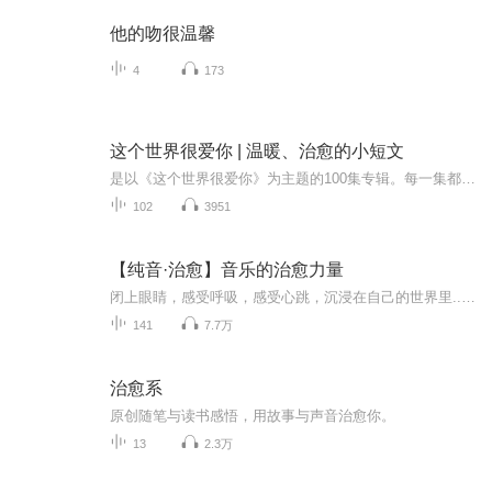
他的吻很温馨
4
173
这个世界很爱你 | 温暖、治愈的小短文
是以《这个世界很爱你》为主题的100集专辑。每一集都将聚焦于治愈、励志和温暖的文章，通过不同的角度和情节展现这个世界对每个人的关爱和关怀。从大自然的美丽景色到人与人之间的温情互动，专辑将以精心编排的内容为听众带来愉悦和启发。
102
3951
【纯音·治愈】音乐的治愈力量
闭上眼睛，感受呼吸，感受心跳，沉浸在自己的世界里......这就是纯音乐的境界。主播爱纯音，首首精心挑选，也谢谢你喜欢～日更，好听就点个订阅吧～
141
7.7万
治愈系
原创随笔与读书感悟，用故事与声音治愈你。
13
2.3万