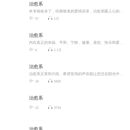
治愈系
本专辑收录了，经典唯美的爱情语录，治愈系暖人心的文字。。。 一段文字，诉说一段心情，从文字的故事里面，我们聆听自己的故事。 文字是心灵的呐喊，是心灵的歌声，吸收着你，也吸收着我。 一段文字，诉说一段心情，让未曾谋面的我们行走在文字...
57
1万
治愈系
内在真正的幸福、平和、宁静、健康、喜悦、快乐和爱，才是对你对我而言真正重要的！
6
1.1万
治愈系
治愈系文章和片段，希望安琦的声音能让您活在阳光中，一段文字温暖人生 闲逸时光，静坐一角，在午后温暖的阳光下，一盏茶的时光，静看花开花落，默念寂寞舒卷，扬扬洒洒的落叶，如蝶舞蹁跹，似落英缤纷。温暖人心，净化心灵，悲伤时看能得到安慰,心痛时能...
19
5926
治愈系
12
3734
治愈系