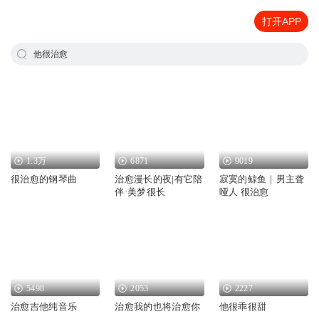
打开APP
他很治愈
1.3万
6871
9019
很治愈的钢琴曲
治愈漫长的夜|有它陪
寂寞的鲸鱼｜男主聋
伴·美梦很长
哑人 很治愈
5498
2053
2227
治愈吉他纯音乐
治愈我的也将治愈你
他很乖很甜