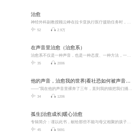
治愈
神经外科副教授顾云峥在拉卡亚执行医疗援助任务时，偶遇弃医从商的“逃兵”苏为安，二人从欢喜冤家到互生情愫，他逐渐发现她所有的反常行为源于她携带亨廷顿舞蹈症致病基因。爱人让他对全国三万名亨廷顿患者及家属无药可治的悲伤绝望感同身受，顾云峥决定...
52
2.9万
在声音里治愈（治愈系）
治愈系不仅是一种声音，也是一种态度、一种方法，一种力量，带我们去出发、去追求、去抵达。愿我们在这里，感受治愈～
35
2006
他的声音，治愈我的世界|看社恐如何被声音治愈|AI
——“我在他的声音里裸奔了三年，直到我的猫把我们捅到了现实里。”沈眠，社恐型畅销作家，每晚靠匿名主播“叙声”的声音续命。林叙，温柔宠物医生，白天救猫狗，晚上用声音治愈陌生人。——直到沈眠抱着病猫冲进诊所，他一句“别怕”让她灵魂出窍“林医...
34
1206
孤生|治愈成长|暖心治愈
专辑简介：谨以此书，献给那些不能与母父相聚的孩子们。 你们是孤独的孩子，注定要孤独地成长。终有一天，你会像大树一样，长出强壮的枝条，为你爱的和爱你的人避雨、遮阳……小说主人叫“詹小军”，是一名来自乡下儿童。很就不在父母身边，他寄宿在二姨家...
45
5691