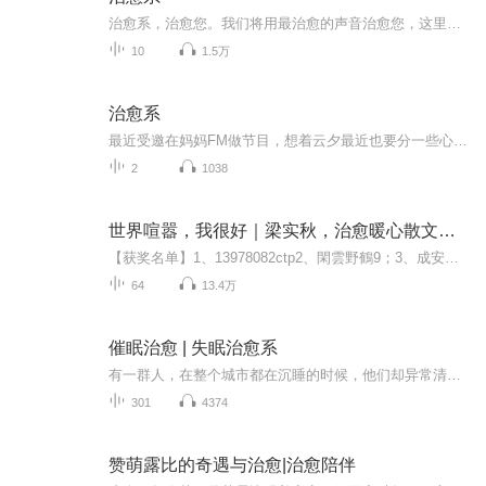
治愈系，治愈您。我们将用最治愈的声音治愈您，这里是【随你去流浪：治愈系】
10
1.5万
治愈系
最近受邀在妈妈FM做节目，想着云夕最近也要分一些心神去做有声小说以外的一些节目，那也要在这里留下一点痕迹，不然大家又要说云夕不更新了！小说会一直更新，不用担心，这些个感情类的节目也是云夕喜欢的一些治愈系文章，希望大家会喜欢
2
1038
世界喧嚣，我很好｜梁实秋，治愈暖心散文随笔
【获奖名单】1、13978082ctp2、閑雲野鶴9；3、成安网；4、听友420528762；恭喜以上4位听友获得《世界喧嚣，我很好》纸质书1本，请尽快私信主播或者加小编V信：lvzilushang，留下联系方式和地址，我们将尽快寄出奖品！【内容简介】梁实秋先生的一生，爱得深...
64
13.4万
催眠治愈 | 失眠治愈系
有一群人，在整个城市都在沉睡的时候，他们却异常清醒。或许是因为月底还没完成的业绩，或许是因为积郁已久的焦虑，或许，只是傍晚时分那杯茶。与其在床上数绵羊，不如用音乐来治愈你的不眠。用大自然的声音，帮你消去一身的压力和焦虑。用音乐的力量，治...
301
4374
赞萌露比的奇遇与治愈|治愈陪伴