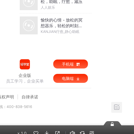
松，助眠，疗愈，减压
人人娱乐
愉快的心情 - 放松的冥
想器乐，轻松的时刻，
ZEN 花园，新世纪音乐
KANJIAN疗愈_静心助眠
与大自然之音
手机端
企业版
电脑端
员工学习，企业买单
版权声明
自律承诺
：400-838-5616
x
1.0