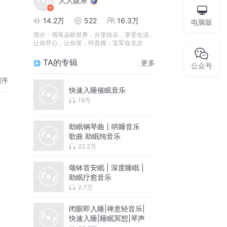
人人娱乐
14.2万
522
16.3万
电脑版
简介：
用耳朵听世界，分享快乐，享受生活。
让你开心，让你笑，抖音搜：宝军在北京
TA的专辑
更多
公众号
倒序
快速入睡催眠音乐
19万
助眠钢琴曲丨哄睡音乐
歌曲 助眠纯音乐
22.2万
颂钵音安眠 | 深度睡眠 |
助眠疗愈音乐
2.7万
闭眼即入睡|禅意轻音乐|
快速入睡|睡眠冥想|琴声