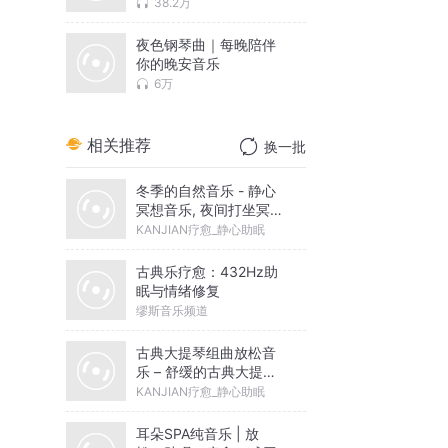
38.2万
夜色钢琴曲｜每晚陪伴
你的晚安音乐
6万
相关推荐
换一批
冬季的自然音乐 - 静心
冥想音乐, 夜间打坐冥
想, 水流之声
KANJIAN疗愈_静心助眠
古典乐疗愈：432Hz助
眠与情绪修复
缪斯音乐频道
古典大提琴组曲放松音
乐 – 舒缓的古典大提琴
与自然声音，环境音乐
KANJIAN疗愈_静心助眠
耳朵SPA纯音乐 | 放