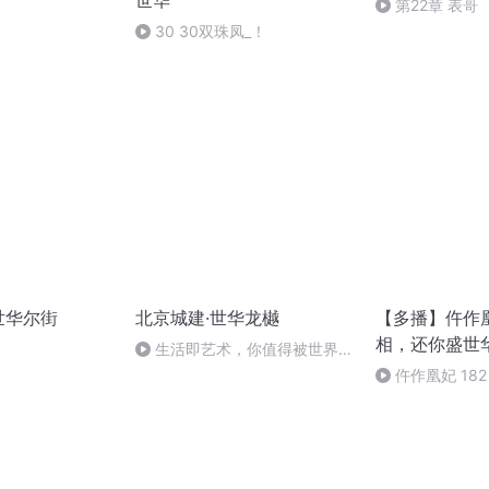
世华
第22章 表哥
30 30双珠凤_！
世华尔街
北京城建·世华龙樾
【多播】仵作
相，还你盛世
生活即艺术，你值得被世界温
柔以待
仵作凰妃 18
训练