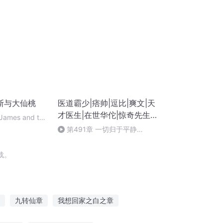
斯与大仙桃
医道霸少|痞帅|逗比|爽文|天
才医生|在世华佗|惊奇先生|
 James and the
切西瓜的刀|搞笑|屌丝
2) - 15)
第491章 一切归于平静
（二）大结局
载。
九转仙章
我想回家之白之章
月夜之章
始章之古界
天之乐章