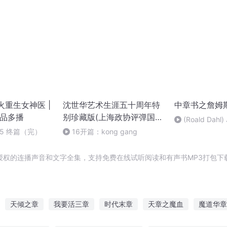
火重生女神医 |
沈世华艺术生涯五十周年特
中章书之詹姆
精品多播
别珍藏版(上海政协评弹国际
(Roald Dahl)
票房)
Giant Peach (CD
75 终篇（完）
16开篇：kong gang
James and
授权的连播声音和文字全集，支持免费在线试听阅读和有声书MP3打包下
天倾之章
我要活三章
时代末章
天章之魔血
魔道华章
神武之章
海之华章
双子乐章
新月魔章
末日乐章