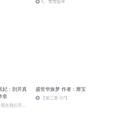
5、莺莺操琴
凰妃：剖开真
盛世华族梦 作者：靡宝
华章
【第三章-07】
2 现在我们开始