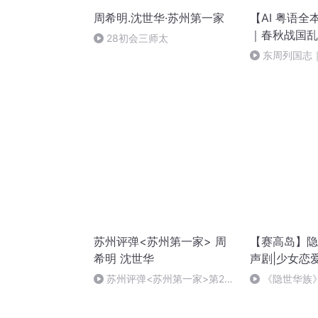
周希明.沈世华·苏州第一家
【AI 粤语
｜春秋战国乱
28初会三师太
东周列国志｜
苏州评弹<苏州第一家> 周
【赛高岛】隐
希明 沈世华
声剧|少女恋
苏州评弹<苏州第一家>第28
《隐世华族
回 周希明 沈世华