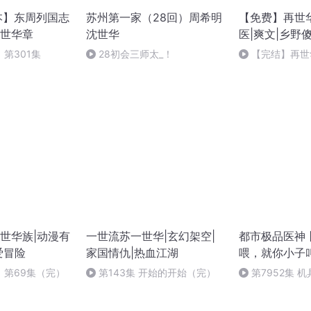
全本】东周列国志
苏州第一家（28回）周希明
【免费】再世华
世华章
沈世华
医|爽文|乡野
第301集
28初会三师太_！
【完结】再世
世华族|动漫有
一世流苏一世华|玄幻架空|
都市极品医神
爱冒险
家国情仇|热血江湖
喂，就你小子
》第69集（完）
第143集 开始的开始（完）
第7952集 