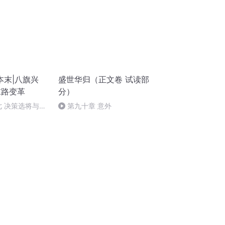
本末|八旗兴
盛世华归（正文卷 试读部
末路变革
分）
 七 决策选将与统
第九十章 意外
方针【完结】