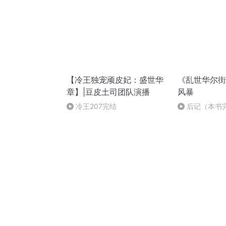
【冷王独宠顽皮妃：盛世华
《乱世华尔街
章】|豆皮土司团队演播
风暴
冷王207完结
后记（本书