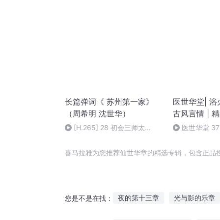
长篇弹词《 苏州第一家》
医世华堂| 浴
（周希明 沈世华）
古风言情 | 
[H.265] 28 初会三师太
医世华堂 3
20200711_清晰 480P
喜马拉雅为您推荐仙世华章的精选专辑，包含正品
夜的第十三章
光与影的乐章
您是不是在找：
我可能活不过三章
元始之章