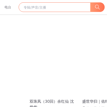
电台
双珠凤（30回）余红仙 沈
盛世华归｜佑