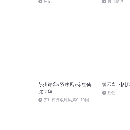
后记
贵升临终
苏州评弹<双珠凤>余红仙
警示当下|乱
沈世华
后记
苏州评弹双珠凤第9-10回 余
红仙 沈世华