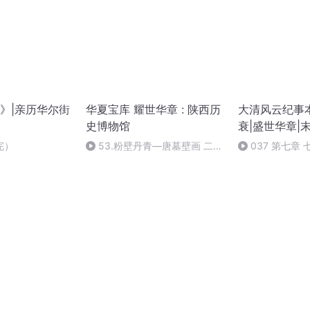
》|亲历华尔街
华夏宝库 耀世华章 : 陕西历
大清风云纪事
史博物馆
衰|盛世华章|
完）
53.粉壁丹青—唐墓壁画 二、
037 第七章
壁画与唐代社会生活
一台湾康熙决策