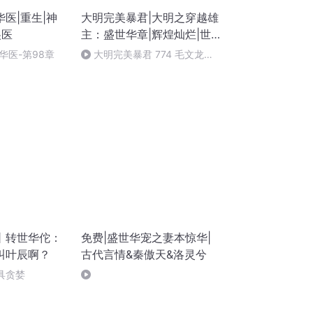
医|重生|神
大明完美暴君|大明之穿越雄
傻医
主：盛世华章|辉煌灿烂|世
界之巅 【多播】
华医-第98章
大明完美暴君 774 毛文龙的
心思（完）
丨转世华佗：
免费|盛世华宠之妻本惊华|
叫叶辰啊？
古代言情&秦傲天&洛灵兮
机具贪婪