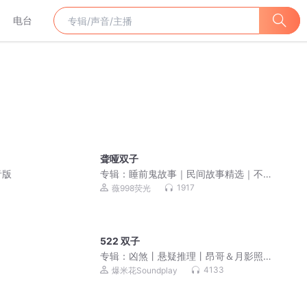
电台
聋哑双子
音版
专辑：
睡前鬼故事｜民间故事精选｜不
要和鬼怪讲道理
1917
薇998荧光
522 双子
专辑：
凶煞丨悬疑推理丨昂哥＆月影照
留年＆盗愁丨精品多人有声
4133
爆米花Soundplay