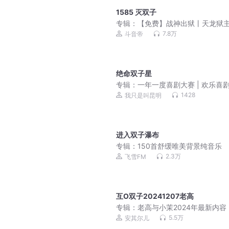
1585 灭双子
专辑：
【免费】战神出狱丨天龙狱
绝世天骄丨爆款上门龙婿
7.8万
斗音帝
绝命双子星
专辑：
一年一度喜剧大赛 | 欢乐喜剧
喜人奇妙夜
1428
我只是叫昆明
进入双子瀑布
专辑：
150首舒缓唯美背景纯音乐
2.3万
飞雪FM
互O双子20241207老高
专辑：
老高与小茉2024年最新内容
5.5万
安其尔儿