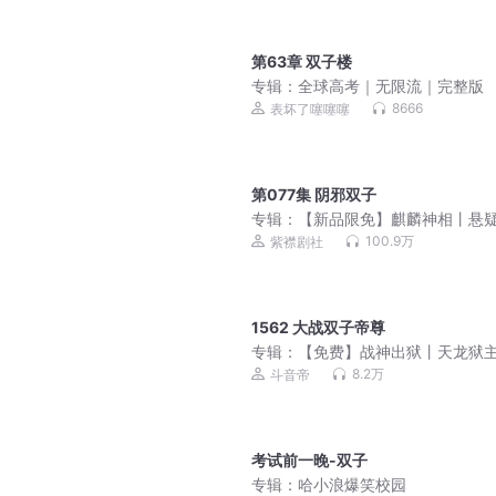
第63章 双子楼
专辑：
全球高考｜无限流｜完整版
8666
表坏了噻噻噻
第077集 阴邪双子
专辑：
【新品限免】麒麟神相丨悬
异霸榜作品丨紫襟剧社制作
100.9万
紫襟剧社
1562 大战双子帝尊
专辑：
【免费】战神出狱丨天龙狱
绝世天骄丨爆款上门龙婿
8.2万
斗音帝
考试前一晚-双子
专辑：
哈小浪爆笑校园