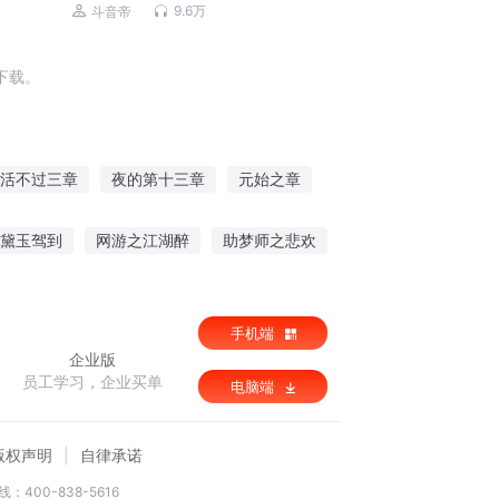
绝世天骄丨爆款上门龙婿
9.6万
斗音帝
下载。
活不过三章
夜的第十三章
元始之章
活三章
仙世华章
神魔之章
神武之章
黛玉驾到
网游之江湖醉
助梦师之悲欢
春雨女孩
手机端
企业版
员工学习，企业买单
电脑端
版权声明
自律承诺
：400-838-5616