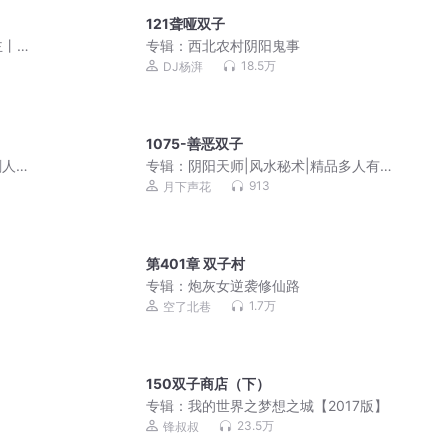
121聋哑双子
主丨
专辑：
西北农村阴阳鬼事
18.5万
DJ杨湃
1075-善恶双子
人 |
专辑：
阴阳天师|风水秘术|精品多人有声
剧|都市爽文|灵异鬼怪|道士法术【超低
913
月下声花
价】
第401章 双子村
专辑：
炮灰女逆袭修仙路
1.7万
空了北巷
150双子商店（下）
专辑：
我的世界之梦想之城【2017版】
23.5万
锋叔叔