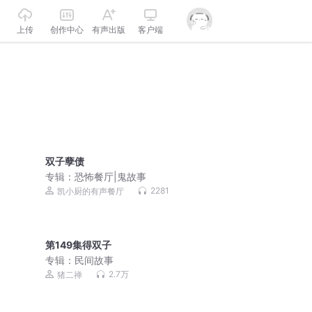
上传
创作中心
有声出版
客户端
双子孽债
专辑：
恐怖餐厅|鬼故事
2281
凯小厨的有声餐厅
第149集得双子
专辑：
民间故事
2.7万
猪二禅