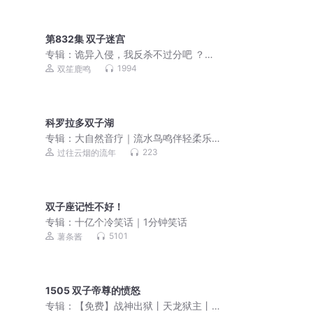
第832集 双子迷宫
专辑：
诡异入侵，我反杀不过分吧 ？悬
疑 |热血励志 |战斗冒险 |伪科幻|升级流
1994
双笙鹿鸣
科罗拉多双子湖
专辑：
大自然音疗｜流水鸟鸣伴轻柔乐
曲，舒缓神经，深度睡眠
223
过往云烟的流年
双子座记性不好！
专辑：
十亿个冷笑话｜1分钟笑话
5101
薯条酱
1505 双子帝尊的愤怒
专辑：
【免费】战神出狱丨天龙狱主丨