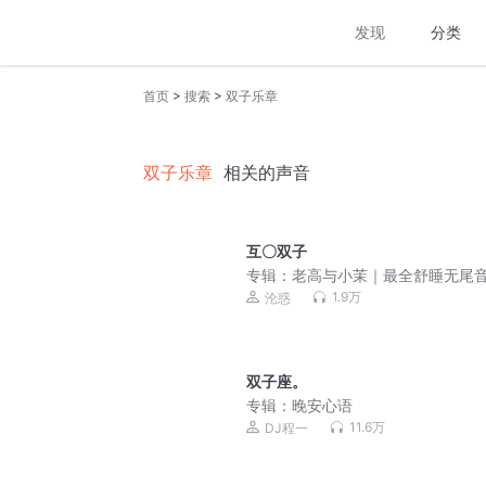
发现
分类
>
>
首页
搜索
双子乐章
双子乐章
相关的声音
互〇双子
专辑：
老高与小茉｜最全舒睡无尾
1.9万
沦惑
双子座。
专辑：
晚安心语
11.6万
DJ程一