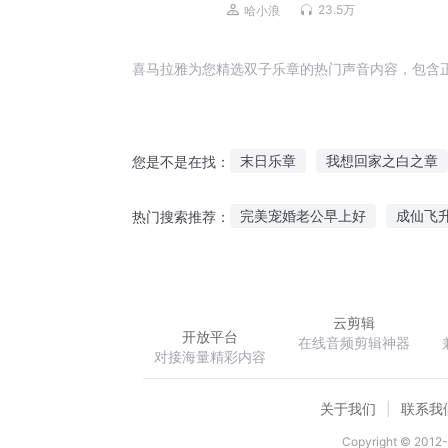
23.5万
哈小浪
喜马拉雅为您精选双子乐章的热门声音内容，包含
末日乐章
我想回家之白之章
您是不是在找：
魔道华章
九转仙章
新月
完美宠婚老公早上好
成仙飞
热门搜索推荐：
重生之超脱
重生之侯府良女
云剪辑
开放平台
在线音频剪辑神器
对接海量精彩内容
关于我们
联系我
Copyright © 2012-