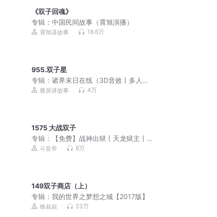
《双子回魂》
专辑：
中国民间故事（霄旭演播）
18.6万
霄旭讲故事
955.双子星
专辑：
诸界末日在线（3D音效丨多人丨
VIP免费）
4万
雅居讲故事
1575 大战双子
专辑：
【免费】战神出狱丨天龙狱主丨
绝世天骄丨爆款上门龙婿
8万
斗音帝
149双子商店（上）
专辑：
我的世界之梦想之城【2017版】
23万
锋叔叔