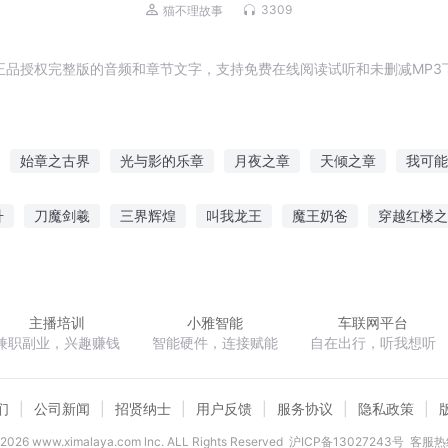
热血英雄|猫不理
3309
猫不理故事
正品授权完整版的音频和章节文字，支持免费在线阅读试听和未删减MP3
始章之古界
光与影的乐章
月夜之章
天倾之章
我可能
魔章
海之华章
天之乐章
时代末章
天章之魔血
我要
升
刀魔剑羲
三界辉煌
叫我龙王
魔王奶爸
穿越红楼之
酒剑四方
从穿越开始争霸世界
拒不成婚奈何老公太能撩
主播培训
小雅智能
车联网平台
兼职副业，兴趣赚钱
智能硬件，连接赋能
自在出行，听我想听
们
公司新闻
招贤纳士
用户反馈
服务协议
隐私政策
2026
www.ximalaya.com lnc. ALL Rights Reserved
沪ICP备13027243号
客服热线