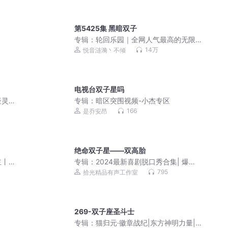
第5425集 黑暗双子
专辑：
轮回乐园｜全网人气最高的无限
流
14万
悦音涟漪丶不倾
电视台双子星吗
疑灵
专辑：
暗区突围视频-小杰专区
166
是乔安昂
绝命双子星——双高胎
主丨
专辑：
2024最新喜剧脱口秀合集| 爆笑
盛宴，嗨翻一整年
795
拾光精品有声工作室
269-双子座圣斗士
专辑：
猫归元·徽章战纪|东方神明力量|