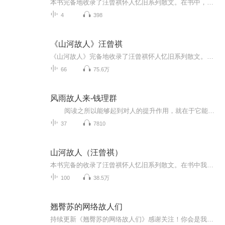
本书完备地收录了汪曾祺怀人忆旧系列散文。在书中，我们将认识作者儿时的家庭成员和学校教员、故乡的街巷店铺和坊间奇人，还有昔日西南联大那些气质各异的师生以及在战乱年代仍有趣地生活着的人们。书中也收入了作者谈沈从文的多篇文字，从中可以窥见20世...
4
398
《山河故人》汪曾祺
《山河故人》完备地收录了汪曾祺怀人忆旧系列散文。在书中，我们将认识作者儿时的家庭成员和学校教员、故乡的街巷店铺和坊间奇人，还有昔日西南联大那些气质各异的师生以及在战乱年代仍有趣地生活着的人们。书中也收入了作者谈沈从文的多篇文字，从中可以窥见20世纪中国两位文学大师之间深挚动人的情感。
66
75.6万
风雨故人来-钱理群
阅读之所以能够起到对人的提升作用，就在于它能帮助人超越自身生活、眼界、知识、思想……的局限，进入一个未知的，却又是人所向往的，更为自由的天地。正是这样的超越性与自由感，给我们带来了沉迷其中的无限愉悦。 读书的过程，就...
37
7810
山河故人（汪曾祺）
本书完备的收录了汪曾祺怀人忆旧系列散文。在书中我们将认识作者儿时的家庭成员和学校教员、故乡的街巷店铺和坊间奇人，还有昔日西南联大那些气质各异的师生，以及在战乱年代仍有趣的生活着的人们。书中也收录了作者谈沈从文的多篇文章，从中可以窥见20世...
100
38.5万
翘臀苏的网络故人们
持续更新《翘臀苏的网络故人们》感谢关注！你会是我的第几位网络故人呢？把你的故事发给我，让我们从现在开始认识。我会是你心情的回收站，我会是你的闺蜜，会是你可以依靠的港湾。只要你来，我就在这等你。如果你有酒，那就让我和故人们的故事，当你的下...