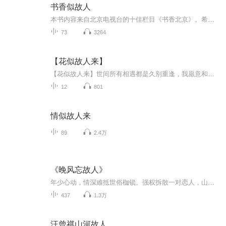
书香似故人
本书内容来自北京电视台的十佳栏目《书香北京》。希望通过此书，让更多的青年朋友爱上读书，体会到知识带来的力量，以读书来陶冶情操、修养身心、感知美好、领悟人生，从而获得精神的享受和人格的提升。 在电视节目娱乐化的今天，《书香北京》坚守一方书香...
73
3264
【花似故人来】
【花似故人来】世间所有相遇都是久别重逢，我愿意和你分享那些“漫时光”，允你温柔相伴，花哥等待你的到来。
12
801
情似故人来
89
2.4万
《晚风忘故人》
年少心动，情深难抵世俗枷锁。强权拆散一对恋人，山海相隔，各自离散。 三年归来，记忆尽失，前尘皆空。再遇故人，咫尺之间。 她一无所知，温柔又疏离。他执念入骨，隐忍又深情。 一场假装的亲情，一段尘封的旧爱。你尽数遗忘，我念念不忘。余生漫长，以兄...
437
1.3万
汪曾祺山河故人