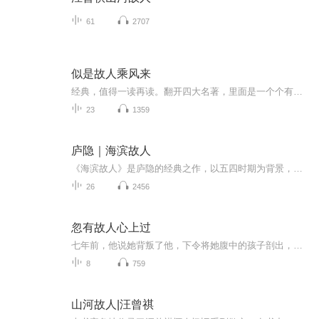
61
2707
似是故人乘风来
经典，值得一读再读。翻开四大名著，里面是一个个有爱、有梦、有温度的人……梦红楼、上梁山、向西游、闯乱世。人生万象，皆在其中。这是一本有温度的书。红楼的涓涓情事，水浒的少年意气，三国的奋斗不息，西游的远行千里……何尝不是每个人一生的缩影？让我们重读四大名著，在滚滚红尘中学会如何去爱、去生活。
23
1359
庐隐｜海滨故人
《海滨故人》是庐隐的经典之作，以五四时期为背景，围绕露沙、玲玉、莲裳、云青、宗莹五位女青年展开。她们因相似的经历和追求走到一起，在海滨度过了难忘的时光。然而，随着时代的变迁和个人生活的波折，她们面临着爱情失落、婚姻不幸福、人生迷茫等种种...
26
2456
忽有故人心上过
七年前，他说她背叛了他，下令将她腹中的孩子剖出，并将她扔进精神病院。七年后，孩子需要骨髓，他将她接出：“再生个孩子，我就放过你。”怀孕后，她拿着这张底牌，步步为营。当真相浮于水面，她看着跪在面前的男人：“你欠我的，用什么来还？”男人流着泪：“我的命。”【收听须知】1、该专辑免费收听。2、在收听过程中，如想快速阅读小说文字版全集，或者你有其他任何问题，请在微信中搜索公众号【彩文坊】，关注并回复数字：【0070】，便可快速阅读文字全版。（注意：需要在公众号中回复才有效）
8
759
山河故人|汪曾祺