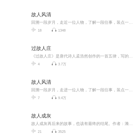
故人风清
回溯一段岁月，走近一位人物，了解一段往事，装点一份心情。本专辑收录主播花一程播讲的文化名人、军事名人等历史人物的故事。想要收听主播更多精彩节目，可以搜索关注微信公众号：花一程。扫描下面二维码、在微信“添加朋友”中搜索“花一程或”“flowera...
18
1348
过故人庄
《过故人庄》是唐代诗人孟浩然创作的一首五律，写的是诗人应邀到一位农村老朋友家做客的经过。在淳朴自然的田园风光之中，主客举杯饮酒，闲谈家常，充满了乐趣，抒发了诗人和朋友之间真挚的友情。 这首诗初看似乎平淡如水，细细品味就像是一幅画着田园风光的中国画，将景、事、情完美地结合在一起，具有强烈的艺术感染力。 作品原文 过故人庄⑴ 故人具鸡黍⑵，邀我至田家⑶。 绿树村边合⑷，青山郭外斜⑸。 开轩面场圃⑹，把酒话桑麻⑺。 待到重阳日⑻，还来就菊花⑼。 注释译文 ⑴过：拜访。故人庄：老朋友的田庄。庄，田庄。 ⑵具：准备，置办。鸡黍：指农家待客的丰盛饭食（字面指鸡和黄米饭）。黍（shǔ）：黄米，古代认为是上等的粮食。 ⑶邀：邀请。至：到。 ⑷合：环绕。 ⑸郭：古代城墙有内外两重，内为城，外为郭。这里指村庄的外墙。斜（xiá）：倾斜。因古诗需与上一句押韵，所以应读xiá。 ⑹开：打开，开启。轩：窗户。面：面对。场圃：场，打谷场、稻场；圃，菜园。 ⑺把酒：端着酒具，指饮酒。把：拿起。端起。话桑麻：闲谈农事。桑麻：桑树和麻。这里泛指庄稼。 ⑻重阳日：指夏历的九月初九。古人在这一天有登高、饮菊花酒的习俗。 ⑼还（huán）：返，来。就菊花：指饮菊花酒，也是赏菊的意思。就，靠近，指去做某事。 白话译文 老朋友预备丰盛的饭菜，要请我到他好客的农家。 翠绿的树林围绕着村落，苍青的山峦在城外横卧。 推开窗户面对谷场菜园，手举酒杯闲谈庄稼情况。 等到九九重阳节到来时，再请君来这里观赏菊花。 创作背景 这首诗是作者孟浩然隐居鹿门山时，对上姓田的朋家做客这件事的描写。作者心旷神怡，赞叹着美丽的田园风光，创作出这首诗
4
3.7万
故人风清
回溯一段岁月，走进一位人物，了解一段往事，装点一份心情。
7
9.4万
故人成灰
故人成灰再后来的故事，也该有最终的结尾。作者：漪舟，代表作《昭华录》《朝月.又夕》等...
21
3525