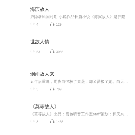
海滨故人
庐隐著民国时期 小说作品长篇小说《海滨故人》是庐隐的代表作。作品写露沙等五位女青年，天真浪漫，用幻想编织着未来的自由王国。露沙小时未曾得到父母的爱，在教会学堂遭遇歧视，追求爱情又失败，难得有几位同窗挚友，也不能长相聚，所以深感世界的的寂寞...
4
129
世故人情
53
3036
烟雨故人来
五年后重逢，周夜白恨极了秦薇，却又爱极了她。白天，他是她冷酷无情的上司；夜里，他化身神秘面具男，把她压在身下狠狠地索取……【收听须知】1、该专辑免费收听。2、在收听过程中，如想快速阅读小说文字版全集，或者你有其他任何问题，请在微信中搜索公众号【糖果看吧】，关注并回复数字：【7752】，便可快速阅读文字全版。（注意：需要在公众号中回复才有效）...
3
709
《莫等故人》
《莫等故人》出品：雪色听音工作室staff策划：算天奈何【翎之声】『特邀』...
3
1435