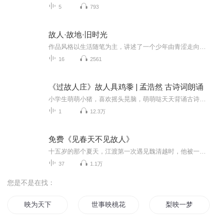
5
793
故人·故地·旧时光
作品风格以生活随笔为主，讲述了一个少年由青涩走向成熟的成长历程。在这段历程中，有对爱情的惆怅，有对朋友的祝福，更有对家人的理解。故人，故地，一切的一切，都沉淀在了缓缓流淌的旧时光中。
16
2561
《过故人庄》故人具鸡黍 | 孟浩然 古诗词朗诵
小学生萌萌小猪，喜欢摇头晃脑，萌萌哒天天背诵古诗给你听。萌萌小猪期待大家的鼓励哦！ 订阅！点赞！go点击页面上方“萌萌小猪背古诗”，选择专辑“小学生必背古诗词 ”收听完整专辑！《过故人庄》唐·孟浩然故人具鸡黍，邀我至田家。绿树村边合，青山郭...
1
12.3万
免费《见春天不见故人》
十五岁的那个夏天，江渡第一次遇见魏清越时，他被一群小混混堵在巷子里暴打，最后，两人一起进了局子。 后来，江渡才知道，打魏清越最凶的那个，是他的亲爸。 孤独的少女，爱上孤独的少年，自然而然，成为那个夏天最隐蔽的秘密。 “而今，在梅中，我遇到的...
37
1.1万
您是不是在找：
映为天下
世事映桃花
梨映一梦