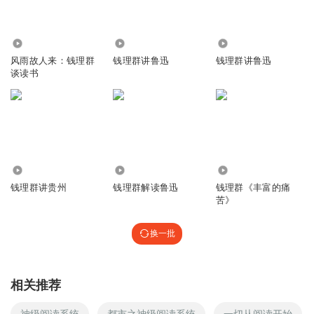
1.47万
1.08万
12.53万
风雨故人来：钱理群
钱理群讲鲁迅
钱理群讲鲁迅
谈读书
10.82万
4.08万
6996
钱理群讲贵州
钱理群解读鲁迅
钱理群《丰富的痛
苦》
换一批
相关推荐
神级阅读系统
都市之神级阅读系统
一切从阅读开始