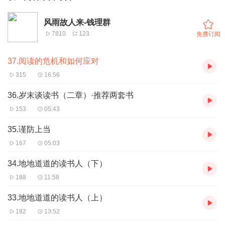
风雨故人来-钱理群
7810
123
免费订阅
37.阅读的危机和如何应对
315
16:56
36.岁末谈读书（二章）·推荐两套书
153
05:43
35.谨防上当
167
05:03
34.地地道道的读书人（下）
188
11:58
33.地地道道的读书人（上）
182
13:52