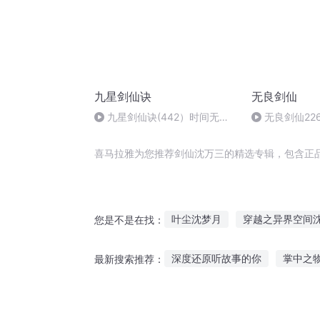
九星剑仙诀
无良剑仙
九星剑仙诀(442）时间无尽
无良剑仙22
头
喜马拉雅为您推荐剑仙沈万三的精选专辑，包含正
叶尘沈梦月
穿越之异界空间
您是不是在找：
剩下的沈夏
沈少过往不情深
深度还原听故事的你
掌中之物
最新搜索推荐：
神人沈度
沈默传奇
沈梦
醉听风吟讲故事音频
大人维