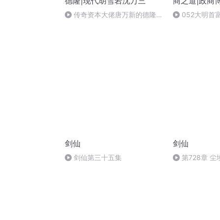
德隆|现代胡雪岩沈万三
商之道|政商
传奇资本大佬唐万新的德隆神
052大明首
话20
妙的关系
剑仙
剑仙
剑仙第三十五集
第728章 
局】