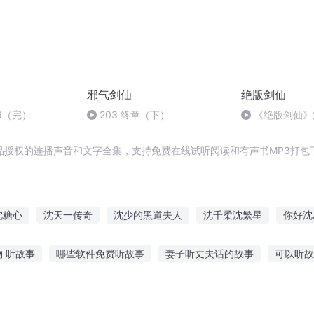
邪气剑仙
绝版剑仙
6（完）
203 终章（下）
《绝版剑仙》
品授权的连播声音和文字全集，支持免费在线试听阅读和有声书MP3打包
沈糖心
沈天一传奇
沈少的黑道夫人
沈千柔沈繁星
你好沈
沈琦夜少
主人公叫龙小山沈月蓉
沈南君我如果爱你
沈缘
 听故事
哪些软件免费听故事
妻子听丈夫话的故事
可以听故
传奇
沈少的律师甜宠
语故事在线听
听故事讲实事的成语
幼升小听故事复述
迪士尼