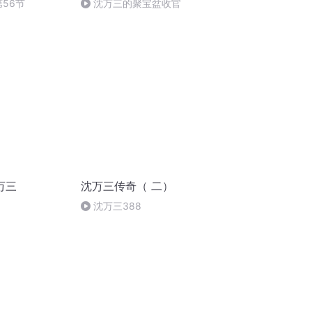
56节
沈万三的聚宝盆收官
万三
沈万三传奇（ 二）
沈万三388