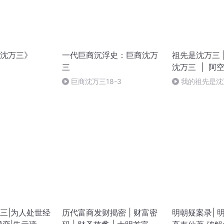
沈万三》
一代巨商沉浮史：巨商沈万
祖先是沈万三 
三
沈万三 | 阿空
子的逆袭爽文
巨商沈万三18-3
我的祖先是沈
十四章 阴差阳
三|为人处世经
历代富商发财揭密 | 财富密
明朝疑案录| 