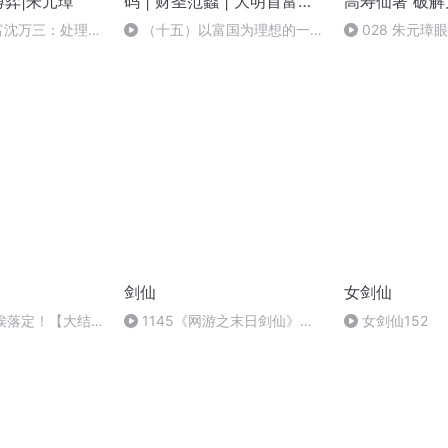
博弈|朱元璋
码 | 财圣范蠡 | 大明首富沈
高寿仙著 破
万三
解之谜|沈万
富沈万三：处理微
（十五）以富国为理想的一代
028 朱元璋
伯温、朱元璋
船王（10）健全工薪、奖励和福
利制度（完）
剑仙
女剑仙
尘埃落定！【大结
1145《网游之末日剑仙》第
女剑仙152
1145章大结局