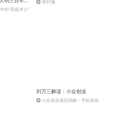
解大明三百年未
第81集
三、空印案、刘
眼中的“高级术士”
刘万三解读：小众创业
小众创业项目拆解：手机装裱