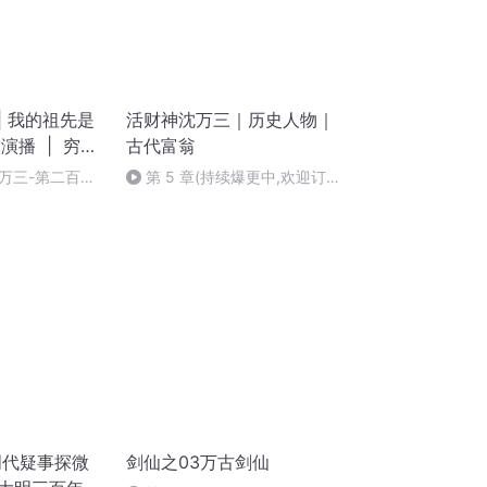
| 我的祖先是
活财神沈万三｜历史人物｜
演播 | 穷小
古代富翁
万三-第二百二
第 5 章(持续爆更中,欢迎订
错（完）
阅)
明代疑事探微
剑仙之03万古剑仙