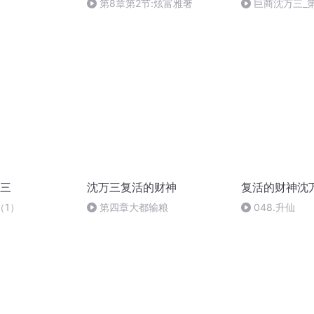
第8章第2节:炫富雅奢
巨商沈万三_第
三
沈万三复活的财神
复活的财神沈
（1）
第四章大都输粮
048.升仙