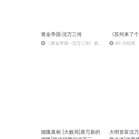
黄金帝国·沈万三传
《苏州来了个
《黄金帝国--沈万三传》第
40-大结局
022集
德隆真相 |大败局|唐万新的
大明首富沈万