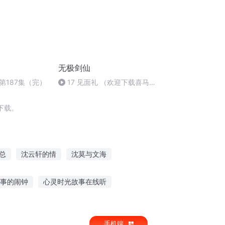
无极剑仙
第187集（完）
17 见面礼 （欢迎下载喜马拉
雅app 收听无极剑仙）
下载。
总
沈云轩的情
沈莫与文海
修仙
梦回沈城摇摆夜
爱上我的沈先生
事的闹钟
心灵时光故事在线听
穿越故事在线听
描写喜欢听故事的词语
手机端