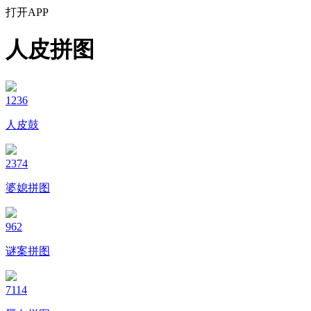
打开APP
人皮拼图
1236
人皮鼓
2374
婆媳拼图
962
谜案拼图
7114