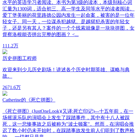
水平的英语学习者阅读。本书为第3级的读本，本级别核心词
汇量为1300词，适合初三、高一学生及同等水平的读者阅读。
爱丁堡美丽的荷里路德公园内发生一起命案，被害的是一位年
轻女子。同一天，一位谋杀犯越狱。是越狱犯杀害的年轻女
子，还是另有其人？案件的一个个线索就像是一块块拼图，女
督察洛根能否拼出完整的图画？ <...
11
1.2万
历史拼图工程师
欢迎来到少儿历史剧场！讲述各个历史时期英雄、谋略与典
故。
267
1.6万
Catherine的《死亡拼图》
《死亡拼图》(JustOneLook)(又译:死亡印记)---十五年前，在一
场摇滚乐队的演唱会上发生了踩踏事件，其中有十八人被踩
死，这一悲惨事故之后被称为"波士顿案"。然而，在演唱会推
迟了数小时仍未开始时，在踩踏事故发生前人们听到了数声枪
响......一切都只是意...