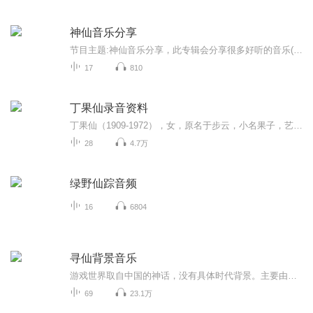
神仙音乐分享
节目主题:神仙音乐分享，此专辑会分享很多好听的音乐(▽)，大家可以去听一听呀，喜欢的点个订阅吧主播是谁:主播是初熙，也就是我自己啦，一个不知名的小主播适合谁听:适合所有人听，但还是建议青少年听哈主播的话:喜欢的宝宝们点个订阅҉٩(*^㉨^*)۶
17
810
丁果仙录音资料
丁果仙（1909-1972），女，原名于步云，小名果子，艺名果子红。她创造的晋剧须生“丁派”唱腔，对晋剧产生了深远的影响，促进了晋剧艺术的发展，故有“山西梆子大王”的称誉。
28
4.7万
绿野仙踪音频
16
6804
寻仙背景音乐
游戏世界取自中国的神话，没有具体时代背景。主要由人间，妖怪，海底3个元素组成。人的行为模式构筑在礼、智的基础上，构筑在完善社会制度的基础上。迥异的妖怪和洞府。妖怪的行为模式构筑在信、义的基础上，构筑在亲戚朋友敌人的结构上。龙太子、龟丞相，...
69
23.1万