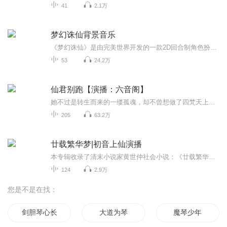
41
2.1万
梦幻诛仙背景音乐
《梦幻诛仙》是由完美世界开发的一款2D回合制角色扮演类网游。天地不仁，以万物为刍狗。神州浩土，看似安宁祥和，实则陷入一片风雨飘摇之中。天下修真门派之中，以青云门、天音寺、焚香谷并称为正道三大领袖，而崇尚“圣教”的魔道邪派，以鬼王宗、合欢派...
53
24.2万
仙君别跑【演播：六音阁】
她不过是转生而来的一缕孤魂，却不曾想做了四梵天上那万人敬仰的神女； 下界修炼，用着无名小仙的身份拜他为师，却从此捆绑在醉眠荫中一晃千年。 人说爱恨痴缠不过是转瞬一逝，而她与他的羁绊却早已不是那漫漫星河中的寥寥几点；当风华过后，他褪下温润的外表何化身为魔。 她，又将如抉择？
205
63.2万
廿载繁华梦|初音上仙演播
本专辑收录了清末小说家黄世仲社会小说：《廿载繁华梦》。又名《粤东繁华梦》，此书属暴露小说，有人认为“和《官场现形记》同一类型”，即以官场舞弊为攻击总目标，附带揭露种种社会丑行。以广东海关库书周庸佑从发迹到败逃的二十年为题材，是一部描写真...
124
2.9万
您是不是在找：
剑胆琴心长歌行
大道为琴
魔琴少年