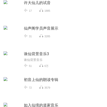
许大仙儿的试音
17
1885
仙声阁学员声音展示
31
3285
诛仙背景音乐3
诛仙背景音乐
51
6万
初音上仙的朗读专辑
72
3579
如入仙境的道家音乐