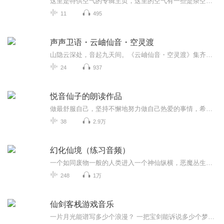
这里是特供空气的专辑主页，这里的空气有一些是杂空气，有一些是超纯的纯净空气。
11
495
声声卫语・云岫仙音・空灵渡
山隐云深处，音起九天间。《云岫仙音・空灵渡》集齐十二首国风仙侠纯音，以古韵雅乐为骨，空灵意境为魂。融古琴清越、竹笛悠扬、箫声婉转、灵音轻响，舍去繁嚣鼓点，只留舒缓绵长旋律。曲风缥缈出尘，意境仙气悠然，时而似漫步云海仙山，时而如静坐幽谷清...
24
937
悦音仙子的朗读作品
做最舒服自己，坚持不懈地努力做自己热爱的事情，希望自己的内心，追求卓越，享受回报自己的辛苦付出
38
2.9万
幻化仙境（练习音频）
一个如同废物一般的人类进入一个神仙纵横，恶魔丛生的地方是如何生存，如何的成长。一位位美丽的仙子，标致的少女，风骚的女神如何为他牵肠挂肚，互诉衷肠。一种种神器，一种种法术，一种种仙兽空前的展现在幻化仙境广阔的田野上。一道流光，一道闪电，一缕缕毁天灭地的能量集聚在一起，一位法力通天的大能石破天惊的崛起，拯救仙界，保护人类，对抗恶魔，护万物周全...
248
1万
仙剑客栈游戏音乐
一片月光能谱写多少个浪漫？ 一把宝剑能诉说多少个梦想？ 一间客栈能演绎多少个传奇？ 月光与宝剑的客栈，浪漫和梦想的传奇。