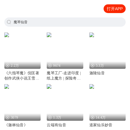
打开APP
魔琴仙音
2.2万
9674
5.3万
《六指琴魔》倪匡著
魔琴工厂-走进印度 |
迦陵仙音
创作武侠小说王雪梅
纸上魔方 | 探险奇遇 |
天魔琴
绘本故事
3079
1.3万
14.4万
《迦林仙音》
云端有仙音
道家仙乐妙音