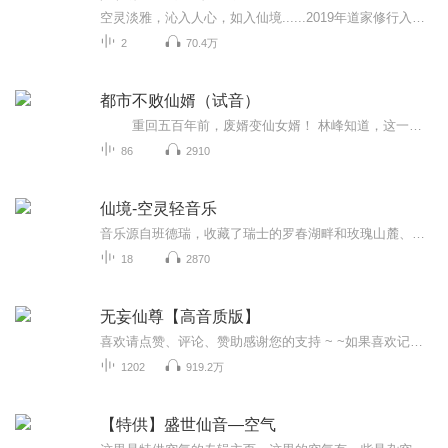
空灵淡雅，沁入人心，如入仙境......2019年道家修行入门已整理完毕，公众微信：daojiays 回复：rm...
2
70.4万
都市不败仙婿（试音）
重回五百年前，废婿变仙女婿！ 林峰知道，这一世自己将会活得无比精彩！ 手刃仇人，弥补遗憾！曾经失去的一切，都将一一夺回！属于我的，谁也拿不走！不属于我的，只要我想要，谁也逃不掉！
86
2910
仙境-空灵轻音乐
音乐源自班德瑞，收藏了瑞士的罗春湖畔和玫瑰山麓、阿尔卑斯山自然元音。强调一种轻柔的绝对性，是最纯净、最能安定人心的音乐。采用独特超广角音场、空灵缥缈的编曲构成最具高临场感。清爽配乐架构出零压力、零负担的乐曲，更细琢的每一轨声道的解析度，使音场效果更具空灵感。流水、雀鸟之声，能镇静人的情绪，松弛身心。此音乐以高音质收录，真实还原大自然形态。适合安静的读书、下午茶、工作间歇时间，慵懒的周末时光和寂静的夜晚，可以边听音乐，边随着想象力穿越遥远山川、掠过蔚蓝湖水、飘向浩瀚星...
18
2870
无妄仙尊【高音质版】
喜欢请点赞、评论、赞助感谢您的支持 ~ ~如果喜欢记得点订阅！更新就自动有提示...无妄仙尊情节跌宕起伏、扣人心弦,是一本情节与文笔俱佳的网络小说！希望大家喜欢~喜欢请点赞、评论、赞助感谢您的支持 ~ ~如果喜欢记得点订阅！更新就自动有提示......
1202
919.2万
【特供】盛世仙音—空气