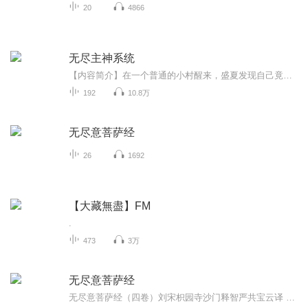
20
4866
无尽主神系统
【内容简介】在一个普通的小村醒来，盛夏发现自己竟然带着逆天的天赋穿越成了一个婴儿。这是一个与世隔绝的村庄，但是种种关于仙与侠的传说让盛夏沸腾起来。 他的异能竟然可以实现一切他所想到的！他用三年以异能构建出来了一个辅助他练武的系统……从此不...
192
10.8万
无尽意菩萨经
26
1692
【大藏無盡】FM
.
473
3万
无尽意菩萨经
无尽意菩萨经（四卷）刘宋枳园寺沙门释智严共宝云译 佛游宝庄严堂，说大集经。东方大金色光，照此世界，出大莲华。无尽意菩萨，与六十亿眷属俱。赞礼于佛。舍利弗问所从来？菩萨答以不来不去。次复问佛，佛答从不眴国普贤佛所来。兼明彼诸净土菩萨，唯修念...