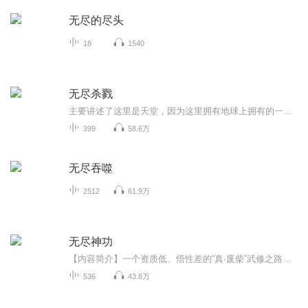
无尽的尽头
18
1540
无尽杀戮
主要讲述了这里是天堂，因为这里拥有地球上拥有的一切。所有你渴望的而又得不到的，在这里都可以得到；这里是地狱，因为每个人都要在这里艰苦挣扎，然后在分不清真假的世界中醉生梦死。这里，就是无限杀戮的世界。
399
58.6万
无尽吞噬
2512
61.9万
无尽神功
【内容简介】一个资质低、悟性差的“真·废柴”武修之路。功法与武者之间存在“契合度”，契合度越高修炼越快，传说契合度达到七分之后，每增加一分，修炼效率加倍！一次意外，杨硕获得查看自己与功法之间的契合度的能力……天才们修神功秘典，消耗无数天...
536
43.8万