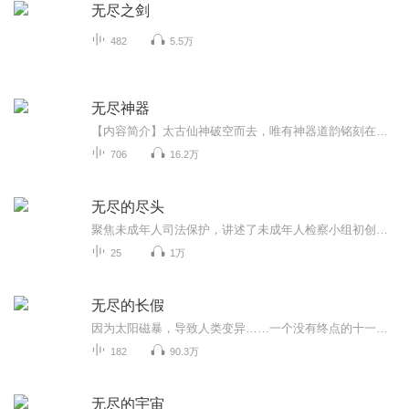
无尽之剑
482
5.5万
无尽神器
【内容简介】太古仙神破空而去，唯有神器道韵铭刻在天地之间，这是一个神器的世界。通过感悟天地法理，获得神器的名称形状，铸造方法，神通妙用，进而描绘成神器谱。通过沟通神器谱，可以将自身法力凝炼成相应的神器，具备莫测威能。周承，携带着一卷金色...
706
16.2万
无尽的尽头
聚焦未成年人司法保护，讲述了未成年人检察小组初创，检察官林之桃与助理检察员白恩宇，为了孩子们，携手对抗人性之恶的故事。始于悬念，终于救赎；拨开迷惘，山止川行。
25
1万
无尽的长假
因为太阳磁暴，导致人类变异……一个没有终点的十一假期，看这几个老幼病残的幸存者如何生存……
182
90.3万
无尽的宇宙