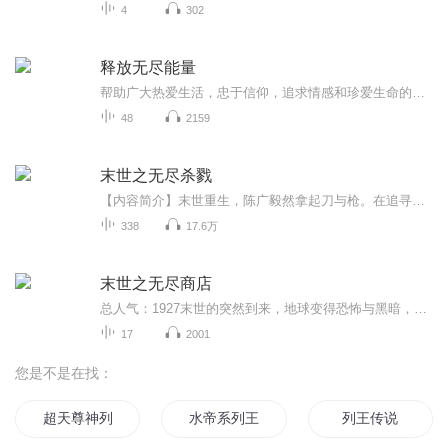
4
302
释放无尽能量
帮助广大热爱生活，忠于信仰，追求情感和珍爱生命的朋友们在困惑与迷茫中找到希望，树立克服困难的勇气和信心，释放自己拥有的无尽能量。
48
2159
末世之无尽杀戮
【内容简介】末世重生，陈广毅然拿起刀与枪。在追寻利益和力量的道路上，不妨在过程中也追求一些理想。全世界的哀嚎，却是他的盛世！【作者/主播】作者：韭菜狂魔，网络小说作家。主播：大壮工作室【购买须知】1、本作品为付费有声书，前67集为免费试听，...
338
17.6万
末世之无尽商店
总人气：1927末世的突然到来，地球变得恐怖与黑暗，货车司机蒋山，获得了可以购买任何物品的神奇商店，开着他那改造过的货车，他开启了自己的末世之旅........这场惊心动魄的旅程，希望你们能够陪伴....热血系统流丧尸
17
2001
您是不是在找：
超天尊神列传
水帝系列王者归来
列王传说