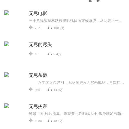
第一卷
无尽电影
三十八线演员林跃获得影视位面穿梭系统，从此走上一段体验各种精彩人生，漫游电影世界的瑰丽旅程。
752
100.2万
无尽的尽头
18
9.4万
无尽杀戮
八年老兵余洋河，无意间进入无尽杀戮场，再次扛枪上阵。从索马里到斯大林格勒，从中东沙漠到南美洲热带雨林，野兽，敌人，甚至你身后的友军都会带走你的生命！ 这是一个高度危险的职业！
966
14.9万
无尽炎帝
纷繁世界,碎片流离。唯我萧元邦独临大千,孤身踏足浩瀚位面之群。万道盘根,众强云集,前路崎岖难行。可我手握至尊法力,凌驾一切,冲开迷雾,定追寻那缥缈无上一途。斗帝徘徊身旁,炙手正鬼,亲朋远化;仙踪已启,宿命重燃,再无回头之路。火焰守护的誓言已誓,必现神...
1084
48.1万