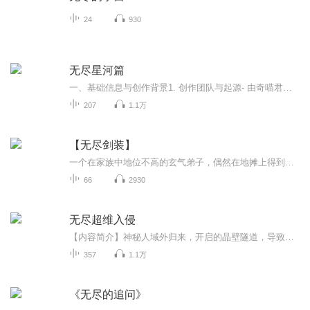
24
930
无尽星河篇
一、基础信息与创作背景1. 创作团队与起源- 由奇喵君故事创作团队（隶属湖南万瀑科技有限公司）创作，团队核心成员包括奇喵君、奇喵小七、奇喵月亮等。- 作品于2021年5月3日在喜马拉雅平台正式上线，最初以音频故事形式连载，播放量已突破2000万。- 创作灵...
207
1.1万
【无尽剑装】
一个在家族中地位不高的玄气弟子，偶然在地摊上得到一块奇异玉石，里面藏著一门上古剑修传下来的绝世剑阵修炼之法！ 冰火两仪剑阵，三叠琴音剑阵，四合八级剑阵，六脉五行剑阵，七星八卦剑阵，九天雷火剑阵，十方无极剑阵，周天挪移剑阵，紫雾虚弥剑阵，道...
66
2930
无尽超维入侵
【内容简介】神秘人域外归来，开启的晶壁隧道，导致异域空间与地球空间产生重合，无数异域生物通过重合点涌入地球。不同维度空间的本源能量产生冲突，本土生物受到侵染产生异变，外来物种入侵严重影响地球本土生态平衡。空间重合，秦始皇陵与异域帝寝，跨...
357
1.1万
《无尽的追问》