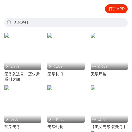
打开APP
无尽系列
2.3万
1.6万
51.5万
无尽的边界丨迈尔斯
无尽长门
无尽尸路
系列之四
5906
484.7万
1.1万
茶路无尽
无尽剑装
【正义无尽 爱无尽】