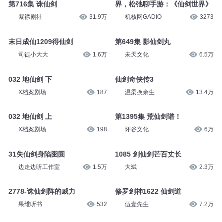
第716集 诛仙剑
界，松弛聊手游：《仙剑世界》
紫襟剧社
31.9万
机核网GADIO
3273
末日成仙1209得仙剑
第649集 影仙剑丸
司徒小大大
1.6万
未天文化
6.5万
032 地仙剑 下
仙剑奇侠传3
X档案剧场
187
温柔换余生
13.4万
032 地仙剑 上
第1395集 荒仙剑谱！
X档案剧场
198
怀谷文化
6万
31失仙剑身陷囹圄
1085 剑仙剑芒百丈长
边走边听工作室
1.5万
大斌
2.3万
2778-诛仙剑阵的威力
修罗剑神1622 仙剑道
果维听书
532
伍壹先生
7.2万