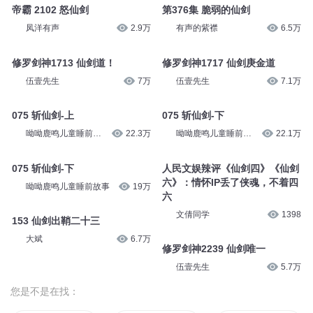
帝霸 2102 怒仙剑
第376集 脆弱的仙剑
凤洋有声
2.9万
有声的紫襟
6.5万
修罗剑神1713 仙剑道！
修罗剑神1717 仙剑庚金道
伍壹先生
7万
伍壹先生
7.1万
075 斩仙剑-上
075 斩仙剑-下
呦呦鹿鸣儿童睡前故
22.3万
呦呦鹿鸣儿童睡前故
22.1万
事
事
075 斩仙剑-下
人民文娱辣评《仙剑四》《仙剑
六》：情怀IP丢了侠魂，不着四
呦呦鹿鸣儿童睡前故事
19万
六
文倩同学
1398
153 仙剑出鞘二十三
大斌
6.7万
修罗剑神2239 仙剑唯一
伍壹先生
5.7万
您是不是在找：