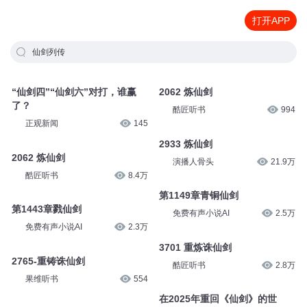
打开APP
仙剑列传
“仙剑四”“仙剑六”对打，谁赢
2062 炼仙剑
了？
酷匠听书
994
正观新闻
145
2933 炼仙剑
2062 炼仙剑
演播人骨头
21.9万
酷匠听书
8.4万
第1149章青铜仙剑
第1443章戮仙剑
免费有声小说AI
2.5万
免费有声小说AI
2.3万
3701 重炼诛仙剑
2765-重铸诛仙剑
酷匠听书
2.8万
果维听书
554
在2025年重回《仙剑》的世