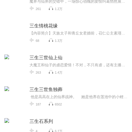
魔界与仙界的交错中，一场惊心动魄的爱恨纠葛悄然展开。魔界之王，威严霸气，却因一场寿宴，与仙界的上仙熙夜结下不解之缘。当魔君的深情与熙夜的冷情碰撞，当仙魔两界的规则被打破，他们能否跨越身份的鸿沟，找到彼此的救赎？
261
1.2万
三生情桃花缘
【内容简介】天族太子和青丘女君婚前，召仁公主素瑾不服上表天君请求三人同去凡间抛去身份、地位公平竞争，如太子仍不能爱上自己，自己则愿永坠畜生道。众神共九人下凡现代历劫，演译生死爱恋，亲情与生俱来，爱情突如其来，在爱情和亲情面前看众神如何取...
68
1.3万
三生三世仙上仙
大魔王和仙子的虐恋爱情！不对，不只有虐，还有主播专属风格的幽默
263
1.4万
三生三世鱼独葬
他是高高在上的仙界战神。 她是他养在莲池中的小鲤鱼。 她爱上他的冷清、孤寂。 他贬她下凡：“六根不清，便是最大的错。” 成仙度劫，天雷轰顶，她元神俱碎，忘记了那些静默纷扰的所有哀梦。 半世轮回再次开启， 她误落...
187
6502
三生石系列
4
6.2万