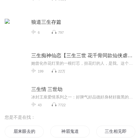
狼道三生存篇
6
797
三生痴神仙恋【三生三世 花千骨同款仙侠虐恋】
她曾化作花灯里的一根灯芯，担花灯的人，是我。这个人，我曾打马踏花长安见。原作名称：神仙往事作者：遇雨遇雨
199
22万
三生情 三世劫
冰封王座爱情系列之一：好脾气好品德好身材好腹黑的师父VS伪文艺呆萌小徒儿！身为一只妖精：静心修炼，成功渡劫后位列仙班？NO!精研妆容，让自己美若沉鱼落雁闭月羞花？NO！进入六道轮回，祈求阎王爷给自己投到皇家当格格？NO！小妖飘萝用她的亲身经历告诉你，修得好长得好嫁得好都不如——拜得好!拜对了师父，人生岂得完美二字！她是飘萝，不学无术，整天就知道吃吃喝喝，常常语不惊人死不休，最拿手的事情就是给他帮倒忙。他是星华，俊朗无双，善良，正义，勇敢，果决，具备高强的法力和无穷的包容心，近乎完美的他是仙界的骄傲。她是徒儿，他是师父。师父，三十三重天，离恨天最高！若有一天我住进了离恨天，你可还能将我救赎？飘萝，四百四十病，相思病最苦！若我苦至心底，可还有机会闻到独属你的温香？斗转又星移，沧海变桑田，三生三世，我情不移，转身回望，最喜欢的还是你张扬着我永远不能忘记的笑容朝我跑来，喊着我曾一听就脸红的：师父，抱一个！成为了佛，为何还是无法做到对你无情无欲？他说：“飘萝，我登上冰封王座，戴上心之哀伤（皇冠），将自己彻底冰封，是否我们之间的爱就能永远停留在最幸福的那一刻？” 本书为伍家格格所著同名网络仙侠小说，为本人练习有声小说所用，不用做任何商业用途。如有问题请发邮件到feiyu0204@126.com 除本书以外伍家格格还著有《天歌，九醉帝姬》、《名门绅士 旧爱》、《天歌，三生不负三世》、《君子vs佳人四部曲》、《一诺倾情：第一美人》、《宠你一辈子》、《疼你，是我最想做的事》、《拥得三千宠》等，请支持作者所有作品
43
7722
您是不是在找：
眉来眼去的日子
神眉鬼道
三生相见即展眉