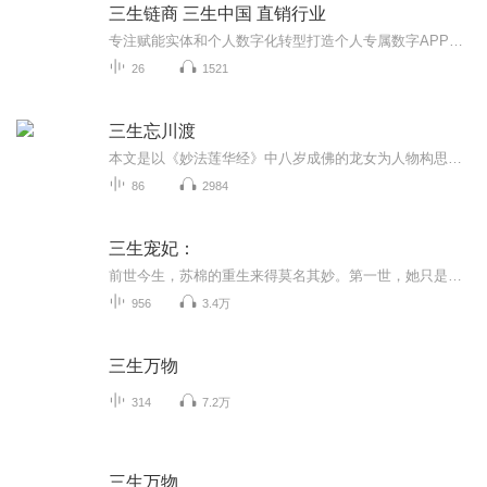
三生链商 三生中国 直销行业
专注赋能实体和个人数字化转型打造个人专属数字APP嘉威七一久久三巴巴五五中国直销创业教练 社交电商万人团队长 擅长沟通引流裂变 团队管理团队激励
26
1521
三生忘川渡
本文是以《妙法莲华经》中八岁成佛的龙女为人物构思，参照《大宋宣和遗事》中的年代记事，运用古典文学与通俗小说，围绕父母对孩子的舐犊情深；儿女对父母的反哺报恩；朋友手足之间的以心换心，万物生灵的平等相亲等等挚爱真情为中心描写。效仿《三言》即...
86
2984
三生宠妃：
前世今生，苏棉的重生来得莫名其妙。第一世，她只是个盛世皇子府中的卑微侍妾，却因一见倾心，莫名卷入权力漩涡；第二世，她摇身一变成跺脚震三震的皇子侧妃，在乱世中一语定生死；第三世，男人君临天下，硬是将她推上母仪天下的后位。轰轰烈烈？苏棉只觉...
956
3.4万
三生万物
314
7.2万
三生万物