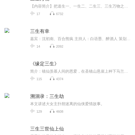
【内容简介】把道生一、一生二、二生三、三生万物之理讲的明了，如何运用讲的透彻，犹如吹散了运用《易经》的迷雾。本专辑对杨公风水的道理和作用，进行了详细的分析和讲解。【作者/主播】作者：黄光洲主播：Annie传媒-回眸
17
6732
三生有幸
嘉宾：沈初南、百合熊疯 主持人：白语墨、醉酒人 策划/后期：白语墨 美工：迷离 协助：任意、小透明、祁十栖
14
2092
《缘定三生》
简介：镜仙羡慕人间的恩爱，在圣镜山悬崖上种下马兰花，千年后终遇有缘人刘雪瑶看见了马兰花，这朵花使他们缘定三生却历尽磨难。刘雪瑶在桃花精的干扰下离家远逃，遇到前朝皇室后裔白逸飞，并跟随白逸飞去红塔山，见证他白手起事，赢得天下。这中间有镜仙...
115
4374
溯洄录：三生劫
本文讲述大女主扑朔迷离的仙侠爱情故事。
129
4608
三生三世仙上仙