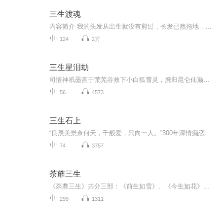
三生渡魂
内容简介 我的头发从出生就没有剪过，长发已然拖地，但是我从来不知道，从我剪掉头发的那一刻开始，厄运便无时无刻缠着我……焚不了的尸体；死去的老头脑袋掉着跟我聊天；横死的孕妇争相找我当阴体；深山里黄鼠狼跟我拜兄妹；看戏时遇见自己在台上唱花木...
124
2万
三生星泪劫
司情神祇墨言于荒芜谷救下小白狐雪灵，携归昆仑仙巅教养三百年。雪灵化形后，师徒情愫暗生，却因触“师徒恋”天规遭难——苍玄子发难，墨言自愿入九幽受炼魂刑，雪灵被废仙元贬入凡尘。为寻墨言，雪灵以灵魂碎片换线索，闯沙漠、入禁林，历经背叛与诅咒，...
56
4573
三生石上
“良辰美景奈何天，千般爱，只向一人。”300年深情痴恋，让四阿哥胤禛走出清宫穿越到现代，只为寻找转世的年妃，以偿还上辈子对她的亏欠。最好不相爱，便可不相弃。两个月后的胤禛便要回到他的时代，两人心照不宣，在甜蜜度过了剩余的时间后，年颖最后送走...
74
3757
荼蘼三生
《荼蘼三生》共分三部：《前生如雪》、《今生如花》、《来生如梦》，讲述天帝义女、神妖后人素雪与王君潮崖、仙臣紫玉的情感纠葛，夹杂着月神、芹芝，明玦、玄朗等其他仙家人魔的故事，以大女主的成长为主线，展现大爱无疆、仁义永存的主题。
299
1311