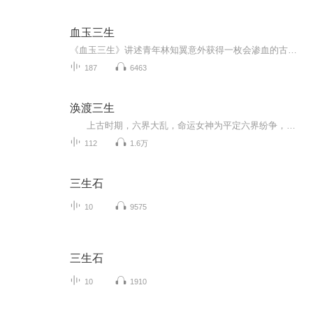
血玉三生
《血玉三生》讲述青年林知翼意外获得一枚会渗血的古玉蝉，由此卷入家族跨越百年的诡异宿命。他发现自己身患令人体琉璃化的奇病，并成为阴阳交界处“黄泉站”的下一个祭品。在探寻真相的过程中，他必须直面轮回的诅咒，在时空错乱间做出终极抉择：是接受守...
187
6463
涣渡三生
上古时期，六界大乱，命运女神为平定六界纷争，于女娲石上取下一角，嵌入三生石的子石，三生石幻化为婴儿样貌，取名为苑仙，谁都不知道，拥有女娲石为心的苑仙是一个不死不灭的存在，更不知道唯有三生劫才能让苑仙在一次又一次置之死地后重生。 ...
112
1.6万
三生石
10
9575
三生石
10
1910