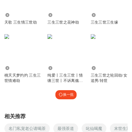
17.19万
8.12万
1201
天歌 三生情三世劫
三生三世之花神劫
三生三世三生缘
64.84万
5.92万
3752
桃夭夭梦灼灼 三生三
纯爱丨三生三世丨情
三生三世之轮回劫/女
世情难劫
缠三世丨不诉离殇丨
追男/转世
超多播丨三生三世大
爱
换一批
相关推荐
名门私宠老公请喝茶
最强茶道
叱仙喝魔
末世生活