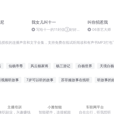
尼
我女儿叫十一
叫你招惹我
写给十一的11封信③好好爱
06茶艺大师
这个世界吧
品授权的连播声音和文字全集，支持免费在线试听阅读和有声书MP3打包
活
仙杨帝尊
风云杨家将
杨三游记
白杨世界
天境白杨
战神杨天
魔神杨天
穿越之再世杨过
玄界之杨小凡
我真
看视频听故事
7岁可以听的故事
苏菲娅故事在线听
听故事的
故事好用软件推荐
听智伴讲的故事
听故事胎教胎儿很安静
儿
飞说故事在线收听
听个完整的小故事
乌龟爸爸故事在线听
主播培训
小雅智能
车联网平台
兼职副业，兴趣赚钱
智能硬件，连接赋能
自在出行，听我想听