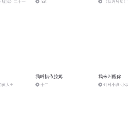
叫醒我》二十一
hat
《我叫吕岳》1
我叫措依拉姆
我来叫醒你
的黄大王
十二
针对小班-小