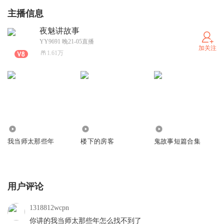
主播信息
夜魅讲故事
YY9691 晚21-05直播
加关注
1.61万
771.91万
3.54万
21.69万
我当师太那些年
楼下的房客
鬼故事短篇合集
用户评论
1318812wcpn
你讲的我当师太那些年怎么找不到了