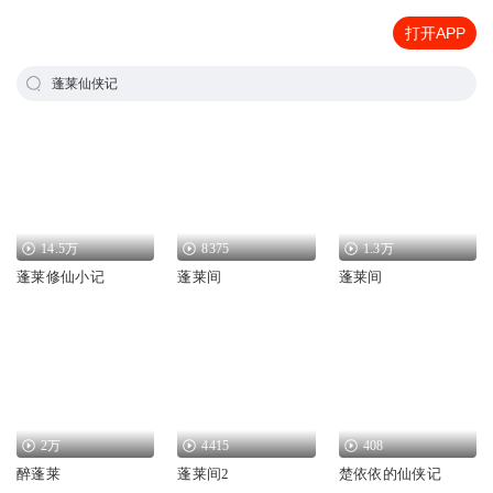
打开APP
蓬莱仙侠记
14.5万
8375
1.3万
蓬莱修仙小记
蓬莱间
蓬莱间
2万
4415
408
醉蓬莱
蓬莱间2
楚依依的仙侠记