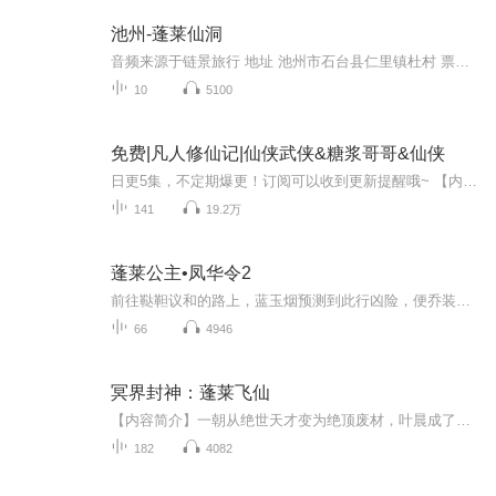
池州-蓬莱仙洞
音频来源于链景旅行 地址 池州市石台县仁里镇杜村 票价描述 暂无 开放时间 淡季（12月1日-次年2月8日）：8:00-17:00；旺季（3月1日-11月30日）7:30-17:30。 乘车信息 自驾车（1）从池州殷汇高速向正东方向行驶，沿G318行驶后向右转。（2）行驶4.3公里，左...
10
5100
免费|凡人修仙记|仙侠武侠&糖浆哥哥&仙侠
日更5集，不定期爆更！订阅可以收到更新提醒哦~ 【内容简介】 于尘世酒楼间，少年孙福的命运在邂逅一位自称'玄机子'的隐世高人后，骤然转折。玄机子，一个背负仙门恩怨，孤身隐匿无名山的智者，意外察觉到孙福非同凡响的根骨资质。于是，平凡小厮摇身一变...
141
19.2万
蓬莱公主•凤华令2
前往鞑靼议和的路上，蓝玉烟预测到此行凶险，便乔装离开了议和队伍。幸运的是，她果然躲过了神秘组织的追杀；不幸的是兄长叶扶苏遭遇埋伏，生死未卜……为救叶扶苏，蓝玉烟和青岑前入沈府寻找线索，却在沈家人的死亡现场被当场指控为“杀人凶手”而入狱，青岑竟为保护她而身亡……蓝玉烟陷入悲痛与绝望。奇怪的狱中囚有的靠近，给了她一丝活下去的希望，又让她看不清他的本来面目——她似乎早已落入敌人的圈套，可究竟是谁在阻止她的议和之行？
66
4946
冥界封神：蓬莱飞仙
【内容简介】一朝从绝世天才变为绝顶废材，叶晨成了整个龙阳镇最大的笑话，家族对他失望，未婚妻上门退婚，叶晨暗自发誓，一定要让伤害过他的人百倍奉还。三十年河东，三十年河西，莫欺少年穷！无意得上古神器太极八卦图，叶晨从此逆命改命，一路崛起，踏...
182
4082