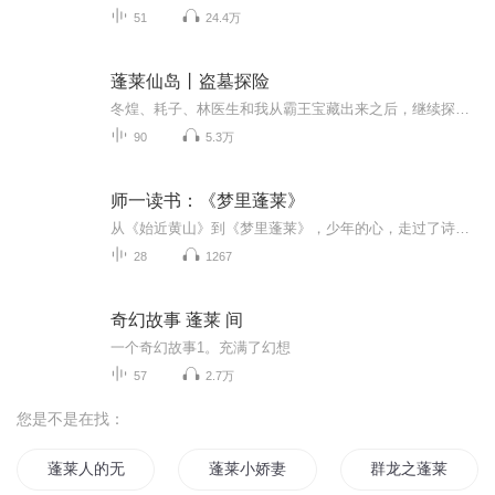
51
24.4万
蓬莱仙岛丨盗墓探险
冬煌、耗子、林医生和我从霸王宝藏出来之后，继续探寻秦始皇的渴望已久的蓬莱仙岛，在其中发现惊天秘密...
90
5.3万
师一读书：《梦里蓬莱》
从《始近黄山》到《梦里蓬莱》，少年的心，走过了诗歌的岁月……
28
1267
奇幻故事 蓬莱 间
一个奇幻故事1。充满了幻想
57
2.7万
您是不是在找：
蓬莱人的无限之旅
蓬莱小娇妻
群龙之蓬莱功德