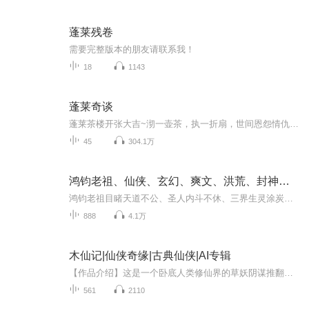
蓬莱残卷
需要完整版本的朋友请联系我！
18
1143
蓬莱奇谈
蓬莱茶楼开张大吉~沏一壶茶，执一折扇，世间恩怨情仇皆付与说书人。各位客官若要听故事，可没有比这里更好的去处了。痴男怨女、神仙鬼怪，讲述之间，更有三界的大秘密藏在其中。《梦幻西游》手游有声故事“蓬莱奇谈”，每周四11点更新，一起聆听过往的神话...
45
304.1万
鸿钧老祖、仙侠、玄幻、爽文、洪荒、封神、蓬莱、修仙
鸿钧老祖目睹天道不公、圣人内斗不休、三界生灵涂炭，自身已无力约束诸圣，无奈自毁天道、打碎造化玉碟，让洪荒重归混沌。混沌重开后，主角玄天（疑似大道化身）与圣天（盘古化身）诞生，二人于蓬莱岛开府立教，收徒镇元子、东华帝君（东皇太一转世）、三...
888
4.1万
木仙记|仙侠奇缘|古典仙侠|AI专辑
【作品介绍】这是一个卧底人类修仙界的草妖阴谋推翻人类的邪恶统治的故事！走出青莽山明心才知道世间有这么多种人，男人、女人、鲛人、羽族、道士、和尚甚至活死人他们都想吃她一朵小花的原生态仙旅，呼啸来袭！【作者介绍】三绮【购买须知】1、本作品为付...
561
2110