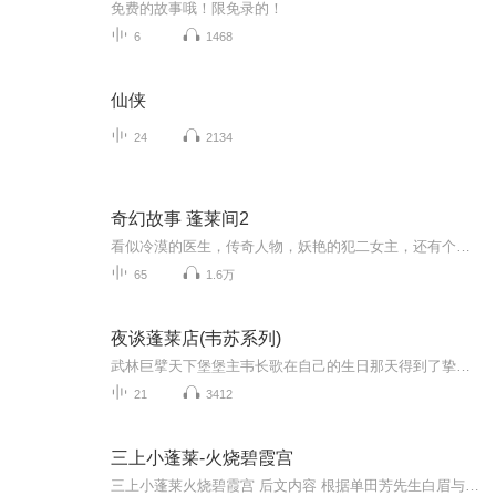
免费的故事哦！限免录的！
6
1468
仙侠
24
2134
奇幻故事 蓬莱间2
看似冷漠的医生，传奇人物，妖艳的犯二女主，还有个朋克美少年
65
1.6万
夜谈蓬莱店(韦苏系列)
武林巨擘天下堡堡主韦长歌在自己的生日那天得到了挚友苏家公子苏妄言送的奇异宝贝--"劫灰"，这是一个来自异域的灵异宝物，它的出现证明了江湖上流传着的异域宝藏的确存在。世人垂涎的不仅是那里取之不尽的奇珍异宝，更向往的是那里有关生死的惊人的秘密。秘密究竟由谁为揭开? 独行陌上的惊艳丽人、无疾猝死他乡的花和尚、熊熊烈火中的生死夫妻、永远也长不大的幼童--种种古怪，层层迷雾，最终都指向三十年前月夜下那一场悚影迷踪。顾晋之和凤楚夫妇二人是否真的去过宝藏?死亡的脚步为何始终如影随形?下一个死者将是谁?真正的顾夫人现在身在何处?是谁在幕后操纵着这一切?步步逼近谜底的韦长歌和苏妄言能否安然无恙?案件能否真相大白…… 作品直面人性善恶，作者用律师的推理思维和国学的深厚功底营造了一个奇异的悬疑世界，情节在悬念中起伏游移，令人震撼。 世上有没有永远忠诚的朋友，永不褪色的感情，不可摧折的勇气，不可消磨的意志，不可冷却的热血，以及永不破灭的希望?
21
3412
三上小蓬莱-火烧碧霞宫
三上小蓬莱火烧碧霞宫 后文内容 根据单田芳先生白眉与龙虎中的提到的内容整理出了后文可能会出现段情节 模访单老先生的讲评书的风格 风雨三教堂评理会 雪竹莲双掌分双刃 潘顶臣传书收金灯 圣人擂 百寇闹东京 血溅开封府 血战宁夏府 长发道战武圣 武英杰二次出世 雄侠三打绝命台 (武圣投奔赵一统 )房书安活捉天顺王 等陶禄 古佛 金昌 彭海 也会出现在本套书。