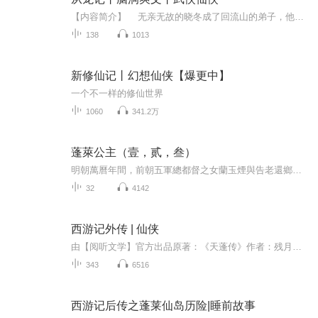
【内容简介】 无亲无故的晓冬成了回流山的弟子，他时常能在梦中看到一些人，一些事。更让他惊异的是，有的事情与现实之中发生过的一模一样，但那些事情他根本不曾经历过，又如何在梦中见到？有的事情则与现实之中截然相反。【作者介绍】越人歌：17K...
138
1013
新修仙记丨幻想仙侠【爆更中】
一个不一样的修仙世界
1060
341.2万
蓬萊公主（壹，贰，叁）
明朝萬曆年間，前朝五軍總都督之女蘭玉煙與告老還鄉的父親在鄧州府蓬萊鎮過著詩酒田園的清淨日子，平凡且快樂。然而，蘭玉煙意外救了一名奄奄一息的少年葉扶蘇后，寧靜的生活被徹底打亂了，少年醒來的第二天，父親消失的無影無蹤。 苦尋線索無果，蘭玉煙只...
32
4142
西游记外传 | 仙侠
由【阅听文学】官方出品原著：《天蓬传》作者：残月不留香；演播：八戒、喵玥玥每天18:00更新，订阅专辑后可以第一时间看到每日更新，不定时爆更呦~简介： 他是神，永不言败的神，在他的世界用拳头才能说话，冲破一层层的防线，挑战一个个的高手。 ...
343
6516
西游记后传之蓬莱仙岛历险|睡前故事