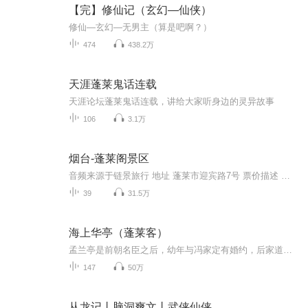
【完】修仙记（玄幻―仙侠）
修仙―玄幻―无男主（算是吧啊？）
474
438.2万
天涯蓬莱鬼话连载
天涯论坛蓬莱鬼话连载，讲给大家听身边的灵异故事
106
3.1万
烟台-蓬莱阁景区
音频来源于链景旅行 地址 蓬莱市迎宾路7号 票价描述 优惠票70元（持有效老年优待证、残疾人证方可购买） 开放时间 旺季7:00-18:00，淡季8:00-17:00（随季节略有调整）。 乘车信息 公交车蓬莱市内大部分公交车可到，可乘车至汽车站或景区门口下车步行2分钟...
39
31.5万
海上华亭（蓬莱客）
孟兰亭是前朝名臣之后，幼年与冯家定有婚约，后家道败落，父母双亡，为寻找下落不明的弟弟，只身来到上海，意外偶遇了冯恪之。冯恪之是个纨绔子弟，名声狼藉，行事乖张，第一次见面，给孟兰亭留下了极差的印象。一双欢喜冤家开头的小儿女，在旧上海的迷眼繁华和时代的背景色里，最终彼此成就了对方。
147
50万
从龙记丨脑洞爽文丨武侠仙侠