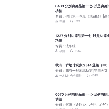
6433 分别功德品第十七-以是功德
功德
专辑：
佛门第一孝经《地藏经》|高
的思维智慧|地藏菩萨的宏大誓愿
933
亭姗
1227 分别功德品第十七-以是功德
功德
专辑：
法华经
3962
亭姗
我有一群地球玩家 2314 蓬莱（中
专辑：
我有一群地球玩家|第四天灾
幕后流|VIP免费|多人有声剧
4519
一木Mr_仓央剧社
6670 分别功德品第十七-以是功德
功德
专辑：
解密《金刚经、坛经、心经》