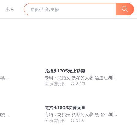
电台
龙抬头1705无上功德
爆笑&
专辑：
龙抬头|抚琴的人著|黑道江湖|都
市热血|逆袭|多人有声剧|狗蛋领衔
3.2万
狗蛋说书
龙抬头1803功德无量
动漫
专辑：
龙抬头|抚琴的人著|黑道江湖|都
市热血|逆袭|多人有声剧|狗蛋领衔
3.1万
狗蛋说书