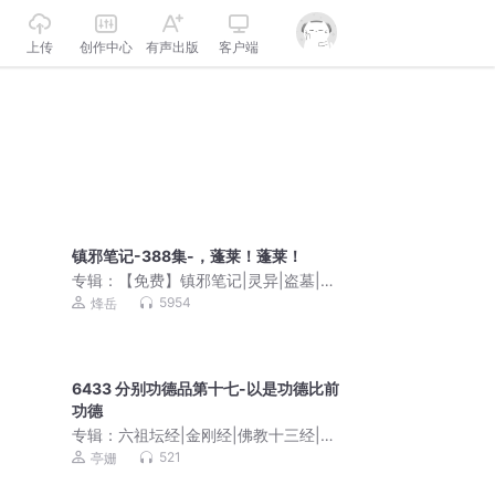
上传
创作中心
有声出版
客户端
镇邪笔记-388集-，蓬莱！蓬莱！
专辑：
【免费】镇邪笔记|灵异|盗墓|风
水
5954
烽岳
6433 分别功德品第十七-以是功德比前
功德
专辑：
六祖坛经|金刚经|佛教十三经|解
读|即心即佛、顿悟成佛|慧能大师
521
亭姗