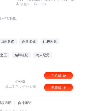
磊，李正光，梁旭东)
3804
沙老八
MP3下载。
崂山蓬莱传
蓬莱水仙
此去蓬莱
战蓬莱
蓬莱大仙
东方蓬莱物语
之王
巅峰狂妃
鸿末纪元
手机端
企业版
员工学习，企业买单
电脑端
版权声明
自律承诺
：400-838-5616