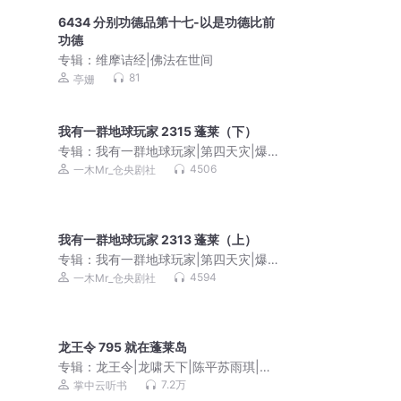
6434 分别功德品第十七-以是功德比前
功德
专辑：
维摩诘经|佛法在世间
81
亭姗
我有一群地球玩家 2315 蓬莱（下）
专辑：
我有一群地球玩家|第四天灾|爆笑
幕后流|VIP免费|多人有声剧
4506
一木Mr_仓央剧社
我有一群地球玩家 2313 蓬莱（上）
专辑：
我有一群地球玩家|第四天灾|爆笑
幕后流|VIP免费|多人有声剧
4594
一木Mr_仓央剧社
龙王令 795 就在蓬莱岛
专辑：
龙王令|龙啸天下|陈平苏雨琪|韩
三千狱帝 会员免费
7.2万
掌中云听书