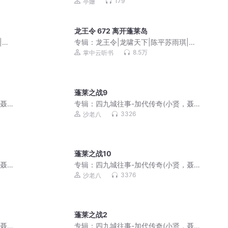
重点词语解读
179
亭姗
龙王令 672 离开蓬莱岛
|韩
专辑：
龙王令|龙啸天下|陈平苏雨琪|韩
三千狱帝 会员免费
8.5万
掌中云听书
蓬莱之战9
，聂
专辑：
四九城往事-加代传奇(小贤，聂
磊，李正光，梁旭东)
3326
沙老八
蓬莱之战10
，聂
专辑：
四九城往事-加代传奇(小贤，聂
磊，李正光，梁旭东)
3376
沙老八
蓬莱之战2
，聂
专辑：
四九城往事-加代传奇(小贤，聂