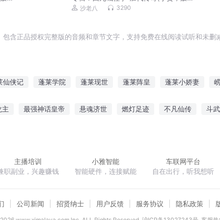
磊，李正光，梁旭东)
3290
沙老八
，包含正品授权完整版的音频和章节文字，支持免费在线阅读试听和未删减
莱仙侠记
蓬莱学院
蓬莱现世
蓬莱阵皇
蓬莱小娇妻
旅
朕到了蓬莱
蓬莱岛游记
蓬莱手札
大梦蓬莱
神魔之
龙主
最强神话皇帝
悬魂济世
燃灯足迹
不凡仙传
斗武
师士无双
天地我唯尊
斗战圣天
罪城救赎
主播培训
小雅智能
车联网平台
兼职副业，兴趣赚钱
智能硬件，连接赋能
自在出行，听我想听
们
公司新闻
招贤纳士
用户反馈
服务协议
隐私政策
2026
www.ximalaya.com lnc. ALL Rights Reserved
沪ICP备13027243号
客服热线