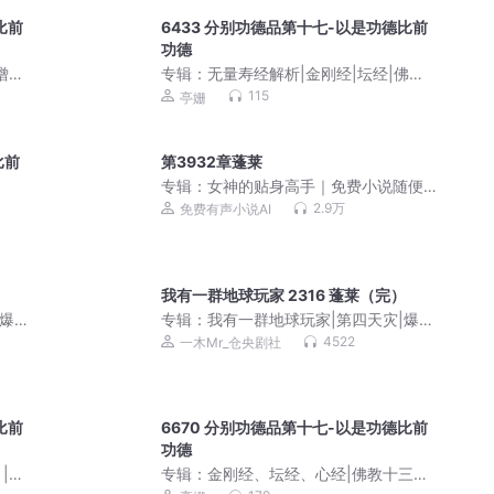
比前
6433 分别功德品第十七-以是功德比前
功德
僧们
专辑：
无量寿经解析|金刚经|坛经|佛教
十三经|极乐世界的美好景象
115
亭姗
比前
第3932章蓬莱
专辑：
女神的贴身高手｜免费小说随便
听｜美女爽文
2.9万
免费有声小说AI
）
我有一群地球玩家 2316 蓬莱（完）
|爆笑
专辑：
我有一群地球玩家|第四天灾|爆笑
幕后流|VIP免费|多人有声剧
4522
一木Mr_仓央剧社
比前
6670 分别功德品第十七-以是功德比前
功德
|佛
专辑：
金刚经、坛经、心经|佛教十三经|