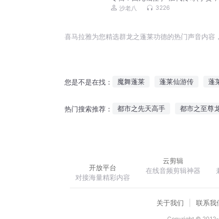
磊，李正光，梁旭东)
3226
沙老八
喜马拉雅为您精选群龙之蓬莱功德的热门声音内容
魔舞蓬莱
蓬莱仙游传
蓬
您是不是在找：
一剑一蓬莱
蓬莱人的无限之
都市之先天高手
都市之至尊
热门搜索推荐：
仙界之蓬莱
前辈的伟业
重生之七世嫁娘
云剪辑
开放平台
在线音频剪辑神器
对接海量精彩内容
关于我们
联系我
Copyright © 2012-