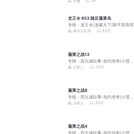
教十三经
56
亭姗
龙王令 653 踏足蓬莱岛
专辑：
龙王令|龙啸天下|陈平苏雨琪
三千狱帝 会员免费
8.5万
掌中云听书
蓬莱之战13
专辑：
四九城往事-加代传奇(小贤
磊，李正光，梁旭东)
3352
沙老八
蓬莱之战8
专辑：
四九城往事-加代传奇(小贤
磊，李正光，梁旭东)
3257
沙老八
蓬莱之战4
专辑：
四九城往事-加代传奇(小贤