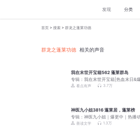
发现
分类
>
>
首页
搜索
群龙之蓬莱功德
群龙之蓬莱功德
相关的声音
我在末世开宝箱562 蓬莱群岛
专辑：
我在末世开宝箱|热血末日&
杀神&带系统
3.7万
看点有声
神医九小姐3816 蓬莱居，蓬莱榜
专辑：
神医九小姐｜爆更中｜热播
同名原著｜女强虐渣
1.3万
善读文学