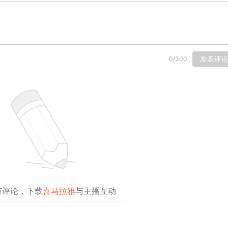
发表评
0
/
300
有评论，下载
喜马拉雅
与主播互动