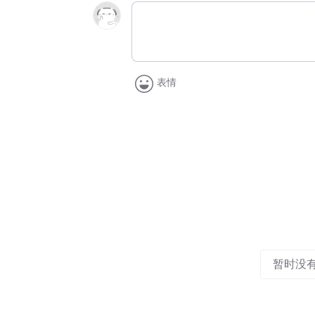
表情
暂时没