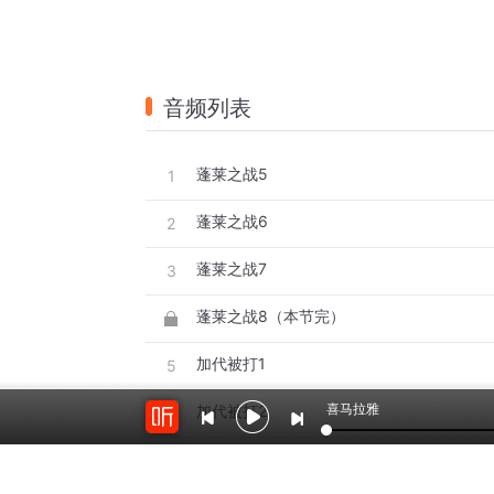
音频列表
蓬莱之战5
1
蓬莱之战6
2
蓬莱之战7
3
蓬莱之战8（本节完）
加代被打1
5
喜马拉雅
加代被打2
6
加代被打3
7