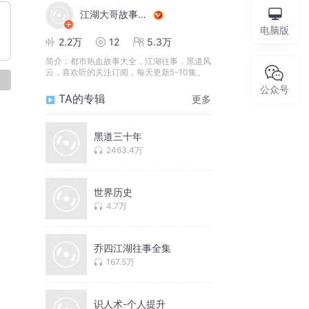
江湖大哥故事大全
电脑版
2.2万
12
5.3万
简介：
都市热血故事大全，江湖往事，黑道风
云，喜欢听的关注订阅，每天更新5-10集。
论
公众号
TA的专辑
更多
黑道三十年
2463.4万
世界历史
4.7万
乔四江湖往事全集
167.5万
识人术-个人提升