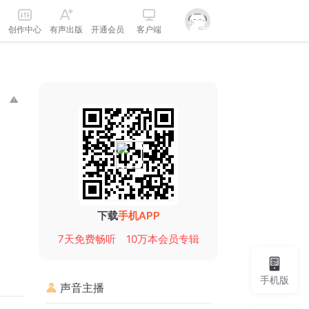
创作中心
有声出版
开通会员
客户端
下载
手机APP
7天免费畅听
10万本会员专辑
手机版
声音主播