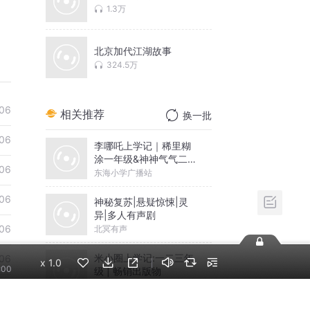
1.3万
北京加代江湖故事
324.5万
06
相关推荐
换一批
06
李哪吒上学记｜稀里糊
涂一年级&神神气气二年
06
级
东海小学广播站
06
神秘复苏|悬疑惊悚|灵
异|多人有声剧
06
北冥有声
米小圈上学记:一二三年
06
x
1.0
:00
级 | 畅销出版物
米小圈
06