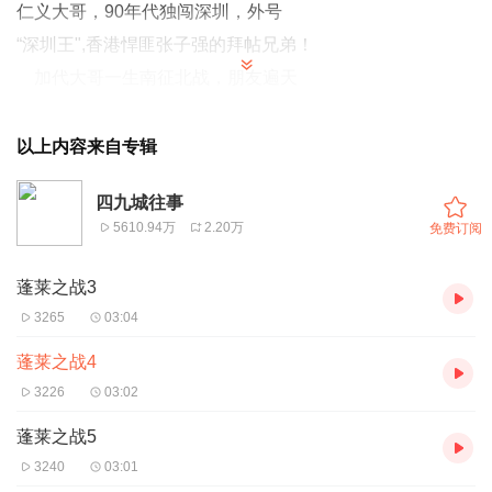
仁义大哥，90年代独闯深圳，外号
“深圳王",香港悍匪张子强的拜帖兄弟！
加代大哥一生南征北战，朋友遍天
下，能够做到为朋友两肋插刀，在九十
年代算是四九城江湖的天花板级人物。
以上内容来自专辑
听老弟为你讲述加代大哥的传奇一
四九城往事
生，喜欢听的留个关注，每天晚上6点
5610.94万
2.20万
免费订阅
持续更新！
蓬莱之战3
3265
03:04
蓬莱之战4
3226
03:02
蓬莱之战5
3240
03:01