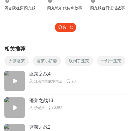
51.60万
36.52万
5.77万
四合院魂穿四九城
四九城加代传奇故事
四九城昔日江湖故事
换一批
相关推荐
大梦蓬莱
蓬莱小娇妻
朕到了蓬莱
一剑一蓬莱
蓬莱之战4
江湖大哥故事大全
90
蓬莱之战13
沙老八
3352
蓬莱之战2