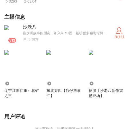
3293
03:04
主播信息
沙老八
喜欢听故事的朋友，加入XIMI团，畅听更多精彩专辑，每晚六点准时更新！
加关注
12.59万
131.62万
1519.08万
14.41万
辽宁江湖往事～北矿
东北乔四【靓仔故事
征服【沙老八新作震
之王
汇】
撼登场】
用户评论
还没有评论，快来发表第一个评论！