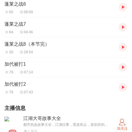
蓬莱之战6
65
06:09
蓬莱之战7
64
04:46
蓬莱之战8（本节完）
26
28:54
加代被打1
79
07:14
加代被打2
79
07:43
主播信息
江湖大哥故事大全
都市热血故事大全，江湖往事，黑道风云，喜欢听的关注订阅，每天更新5-10集。
加关注
5.38万