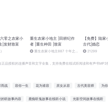
六零之农家小
重生农家小地主 |田耕纪作
【免费】陆家小
生|发财致富
者 |重生种田 |致富
古代|婚恋
完）
重生农家小地主887 十年之
21299
后3（完结）
含正品授权的连播声音和文字全集，支持免费在线试听阅读和有声书MP3
容而战
容你一生
花为谁容
庶女从容
古代美容师
为你
天道不容
花容倾城
女儿城挽倾世容
三生天不容
你是我
蒙的听故事内容
鹿痴听鬼故事在线听小说
光影空间故事在线听
容