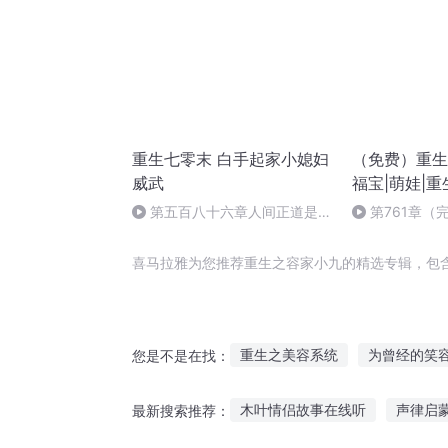
重生七零末 白手起家小媳妇
（免费）重生
威武
福宝|萌娃|重
第五百八十六章人间正道是沧
第761章（
桑（大结局）
喜马拉雅为您推荐重生之容家小九的精选专辑，包
重生之美容系统
为曾经的笑
您是不是在找：
道不容天
慕容你家事真多
木叶情侣故事在线听
声律启
最新搜索推荐：
最强重生阵容
女不强大天不