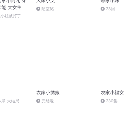
云家小阿九 穿
大家小文
邻家小妹
异能|大女主
陋室铭
23回
 九小姐被打了
农家小绣娘
农家小福女
八章 大结局
完结啦
230集