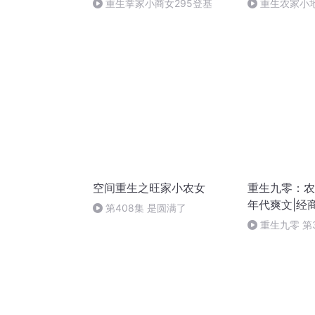
重生掌家小商女295登基
重生农家小地主
空间重生之旺家小农女
重生九零：农
年代爽文|经
第408集 是圆满了
重生九零 第
（完结）