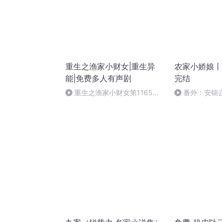
重生之渔家小财女|重生异
农家小娇娘丨
能|免费多人有声剧
完结
重生之渔家小财女第1165集
番外：安锦云
番外余味篇405（求关注订阅！
求五星好评！）