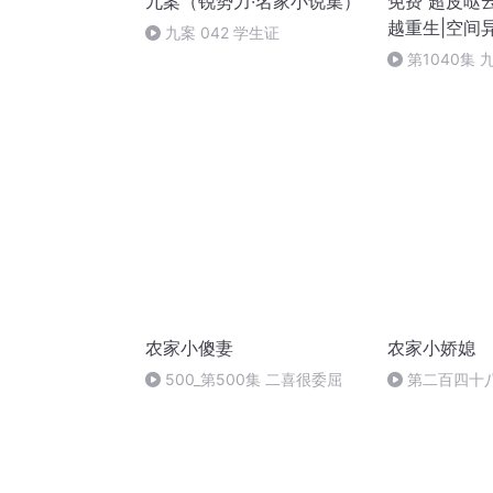
九案（锐势力·名家小说集）
免费 超皮哒
越重生|空间
九案 042 学生证
第1040集
农家小傻妻
农家小娇媳
500_第500集 二喜很委屈
第二百四十