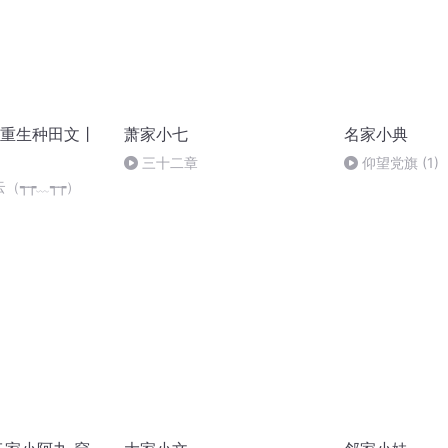
重生种田文丨
萧家小七
名家小典
三十二章
仰望党旗 (1)
（┭┮﹏┭┮）