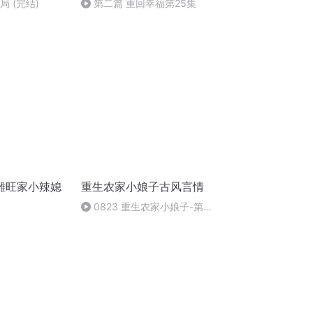
局 (完结)
第二篇 重回幸福第25集
雕旺家小辣媳
重生农家小娘子古风言情
0823 重生农家小娘子-第
0823集-大结局