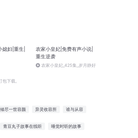
媳妇|重生|
农家小皇妃|免费有声小说|
重生逆袭
农家小皇妃_425集_岁月静好
打包下载。
倾尽一世容颜
异灵收容所
谁与从容
的容华
我能收容万物
不容天地
青豆丸子故事在线听
唾觉时听的故事