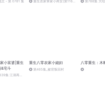
 - 第 0781 集
重生农家掌家小商女(第116
第788集 大结
章)
家小富婆|重生
重生八零农家小媳妇
八零重生：木
商&宅斗
第465集_被背叛回村
339集 江湖再见