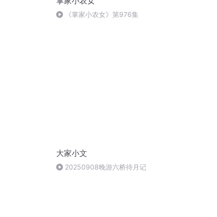
掌家小农女
《掌家小农女》第976集
大家小文
20250908晚游六桥待月记