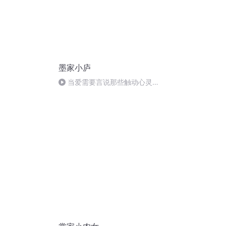
墨家小庐
当爱需要言说那些触动心灵的
男士沟通艺术