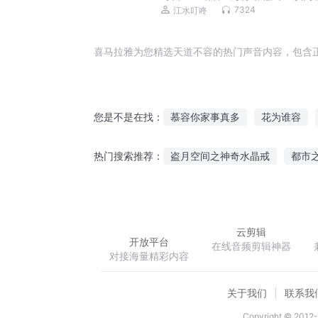
视剧，作者六六
7324
江水叮咚
喜马拉雅为您精选天道不容的热门声音内容，包含
慕容你家事真多
花为谁容
您是不是在找：
容你一生
为曾经的笑容而战
盗月空间之神奇水晶戒
都市
热门搜索推荐：
重生之美容系统
我能收容万
重生之浪迹天涯
初音的萌妹
云剪辑
开放平台
在线音频剪辑神器
对接海量精彩内容
关于我们
联系我
Copyright © 2012-