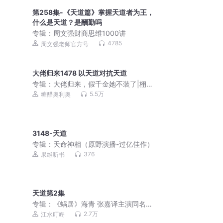
第258集-《天道篇》掌握天道者为王，
什么是天道？是酬勤吗
专辑：
周文强财商思维1000讲
4785
周文强老师官方号
大佬归来1478 以天道对抗天道
专辑：
大佬归来，假千金她不装了|栩栩
如生|玄学灵异爆笑风水悬疑|关栩栩/姜
5.5万
糖醋奥利奥
栩栩&褚北鹤|多人剧
3148-天道
专辑：
天命神相（原野演播-过亿佳作）
376
果维听书
天道第2集
专辑：
《蜗居》海青 张嘉译主演同名电
视剧，作者六六
2.7万
江水叮咚