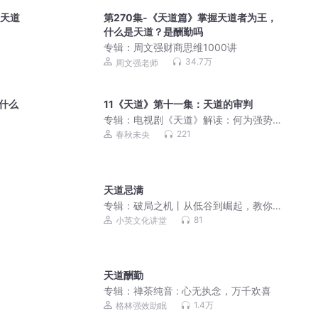
》天道
第270集-《天道篇》掌握天道者为王，
什么是天道？是酬勤吗
专辑：
周文强财商思维1000讲
34.7万
周文强老师
，什么
11《天道》第十一集：天道的审判
专辑：
电视剧《天道》解读：何为强势
文化
221
春秋未央
天道忌满
专辑：
破局之机丨从低谷到崛起，教你
借势成事的底层逻辑
81
小英文化讲堂
天道酬勤
专辑：
禅茶纯音 : 心无执念，万千欢喜
1.4万
格林强效助眠