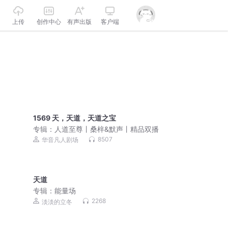
上传
创作中心
有声出版
客户端
1569 天，天道，天道之宝
专辑：
人道至尊丨桑梓&默声丨精品双播
8507
华音凡人剧场
天道
专辑：
能量场
2268
淡淡的立冬