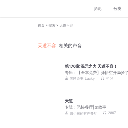
发现
分类
>
>
首页
搜索
天道不容
天道不容
相关的声音
第176章 混元之力 天道不容！
专辑：
【全本免费】孙悟空开局捡
西游记|新评书短打书
4151
老匠说书_Lucky
天道
专辑：
恐怖餐厅|鬼故事
2897
凯小厨的有声餐厅