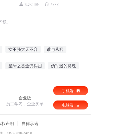
视剧，作者六六
7272
江水叮咚
下载。
女不强大天不容
谁与从容
古代美容师
花容倾城
三生天不容
星际之赏金佣兵团
伪军迷的将魂
业
手机端
企业版
员工学习，企业买单
电脑端
版权声明
自律承诺
：400-838-5616