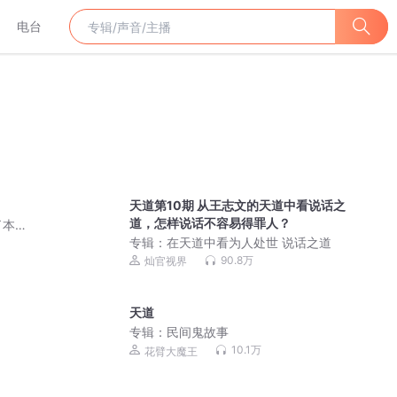
电台
天道第10期 从王志文的天道中看说话之
道，怎样说话不容易得罪人？
了本
专辑：
在天道中看为人处世 说话之道
90.8万
灿官视界
天道
专辑：
民间鬼故事
10.1万
花臂大魔王