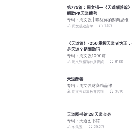
第775篇：周文强—《天道酬善篇
酬勤PK天道酬善
专辑：
周文强 | 唤醒你的财商思维
1.5万
周文强致富学
《天道篇》-256 掌握天道者为王
是天道？是酬勤吗
专辑：
周文强1000讲
6188
周文强精选独播音频
天道酬善
专辑：
周文强财商精品课
3810
周文强财富教育咨询
天道图书馆 28 天道金身
专辑：
天道图书馆
29.2万
华风五