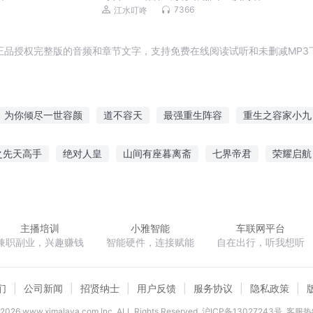
视剧，作者六六
7366
江水叮咚
正品授权完整版的音频和章节文字，支持免费在线阅读试听和未删减MP3
为你倾尽一世容颜
道不容天
最强重生阵容
重生之容家小九
你是我的容华
女儿城挽倾世容
异灵收容所
庶女从容
之先天高手
绝对人皇
山间有座暮离斋
七界帝君
荣耀启航
物
不容天地
家族
八零娇娇女
上古卷轴
丹药修仙
系统提示
吾心霸
主播培训
小雅智能
车联网平台
兼职副业，兴趣赚钱
智能硬件，连接赋能
自在出行，听我想听
们
公司新闻
招贤纳士
用户反馈
服务协议
隐私政策
2026
www.ximalaya.com lnc. ALL Rights Reserved
沪ICP备13027243号
客服热线