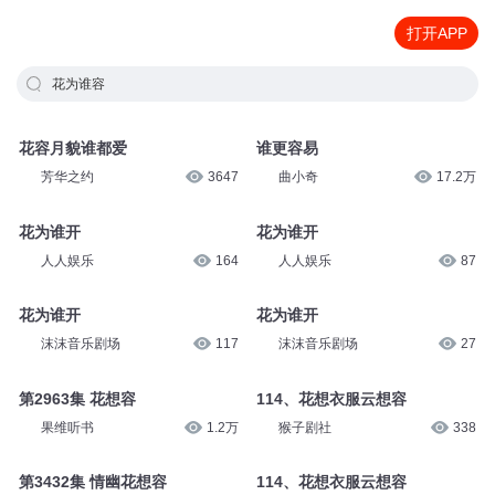
打开APP
花为谁容
花容月貌谁都爱
谁更容易
芳华之约
3647
曲小奇
17.2万
花为谁开
花为谁开
人人娱乐
164
人人娱乐
87
花为谁开
花为谁开
沫沫音乐剧场
117
沫沫音乐剧场
27
第2963集 花想容
114、花想衣服云想容
果维听书
1.2万
猴子剧社
338
第3432集 情幽花想容
114、花想衣服云想容