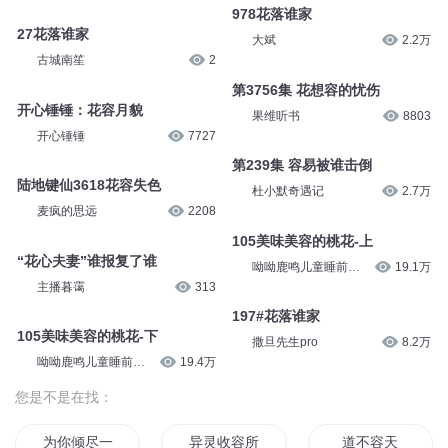
978花落谁家
27花落谁家
大斌
2.2万
古城南笙
2
第3756集 花想容的忧伤
开心锤锤：花容月貌
果维听书
8803
开心锤锤
7727
第239集 容易被谁击倒
陆地键仙3618花容失色
杜小默奇遇记
2.7万
麦疯的思远
2208
105美味美容的桃花-上
“花心夫妻”谁报复了谁
呦呦鹿鸣儿童睡前故
19.1万
事
主播暮霭
313
197#花落谁家
105美味美容的桃花-下
撒旦先生pro
8.2万
呦呦鹿鸣儿童睡前故
19.4万
事
您是不是在找：
为你倾尽一世容颜
异灵收容所
道不容天