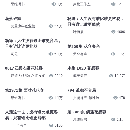
果维听书
1万
声纹工作室
1217
花落谁家
杨绛：人生没有谁比谁更容易，
只有谁比谁更能熬
复旦少年创业营
2.5万
叶梳晨
4606
杨绛：人生没有谁比谁更容易，
只有谁比谁更能熬
第350集 花容失色
洞见
5.1万
天空有声
1.9万
0017云想衣裳花想容
永生 1620 花想容
郭靖大侠和他的朋友们
6540
疯子天行
11.5万
第2971集 面对花想容
794-谁都不容易
果维听书
1.1万
文澜睿声_澜小玖
478
人活这一世，没有谁比谁更容
第3309集 偶遇花想容
易，只有谁比谁更能熬
果维听书
1.1万
_叮当有声_
6105