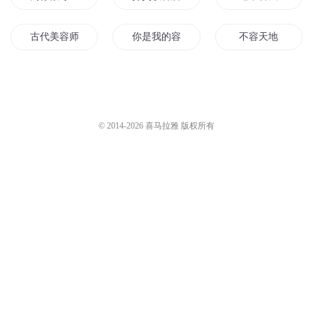
古代美容师
你是我的容华
不容天地
天道不容
谁与从容
女儿城挽倾世容
慕容你家事真多
花容倾城
女不强大天不容
© 2014-
2026
喜马拉雅 版权所有
三生天不容
我能收容万物
庶女从容
重生之美容系统
容你一生
重生之容家小九
最强重生阵容
为曾经的笑容而战