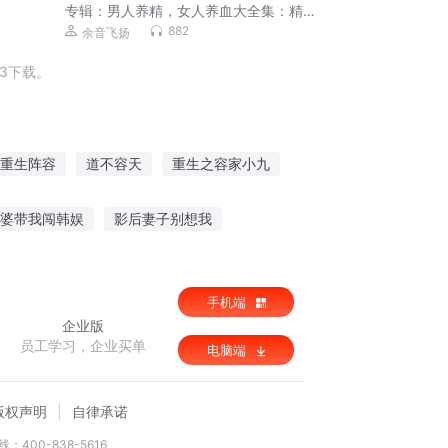
专辑：
男人养精，女人养血大全集：精
充则气足，气足则血畅，精气充足则精
882
余音飞扬
力充沛、身强力壮
3下载。
重生阵容
道不容天
重生之容家小九
笑容而战
慕容你家事真多
庶女从容
婆带我闯韩娱
影后妻子别想我
战
花开花谢在江湖
手机端
企业版
员工学习，企业买单
电脑端
版权声明
自律承诺
：400-838-5616