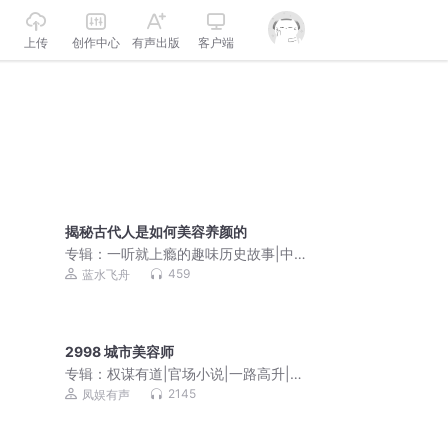
上传
创作中心
有声出版
客户端
揭秘古代人是如何美容养颜的
专辑：
一听就上瘾的趣味历史故事|中国
历史未解之谜
459
蓝水飞舟
2998 城市美容师
专辑：
权谋有道|官场小说|一路高升|青
云直上
2145
凤娱有声