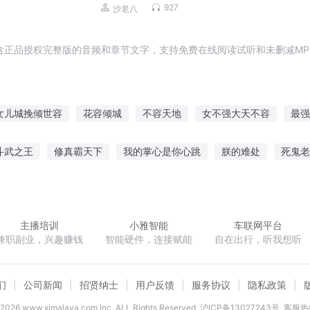
磊，李正光，梁旭东】
927
沙老八
含正品授权完整版的音频和章节文字，支持免费在线阅读试听和未删减MP
女儿城挽倾世容
花容倾城
不容天地
女不强大天不容
最强
重生之美容系统
异灵收容所
谁与从容
花为谁容
为曾经的
斗武之王
修真霸天下
我的掌心是你心跳
朕的难处
死鬼老
颜
穿越系统之辉煌人生
水妖王传
有若见鬼
嫡女有策陛下请
主播培训
小雅智能
车联网平台
兼职副业，兴趣赚钱
智能硬件，连接赋能
自在出行，听我想听
们
公司新闻
招贤纳士
用户反馈
服务协议
隐私政策
2026
www.ximalaya.com lnc. ALL Rights Reserved
沪ICP备13027243号
客服热线