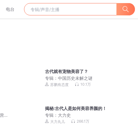
电台
古代就有宠物美容了？
专辑：
中国历史未解之谜
10.1万
苏鹏有态度
揭秘:古代人是如何美容养颜的！
露营采
专辑：
大力史
266.1万
大力丸儿