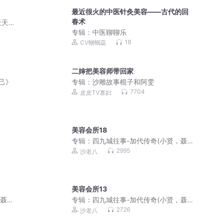
最近很火的中医针灸美容——古代的回
春术
天天
专辑：
中医聊聊乐
18
CV蝈蝈蕊
二婶把美容师带回家
己》
专辑：
沙雕故事棍子和阿雯
7704
皮皮TV寡妇
美容会所18
专辑：
四九城往事-加代传奇(小贤，聂
磊，李正光，梁旭东)
2995
沙老八
美容会所13
，聂
专辑：
四九城往事-加代传奇(小贤，聂
磊，李正光，梁旭东)
2726
沙老八