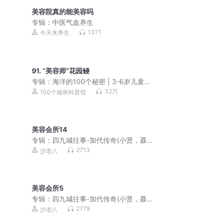
美容院真的能美容吗
专辑：
中医气血养生
1371
今天来养生
91. “美容师”花园鳗
专辑：
海洋的100个秘密 | 3-6岁儿童科
普知识
32万
100个秘密科普馆
美容会所14
专辑：
四九城往事-加代传奇(小贤，聂
磊，李正光，梁旭东)
2713
沙老八
美容会所5
专辑：
四九城往事-加代传奇(小贤，聂
磊，李正光，梁旭东)
2779
沙老八