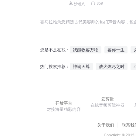
磊，李正光，梁旭东】
859
沙老八
喜马拉雅为您精选古代美容师的热门声音内容，包
我能收容万物
容你一生
您是不是在找：
你是我的容华
天道不容
神谕天尊
战火燃尽之时
热门搜索推荐：
三生天不容
为你倾尽一世容
轮回龙脉
残辉序章毁灭之初
云剪辑
开放平台
在线音频剪辑神器
对接海量精彩内容
关于我们
联系我
Copyright © 2012-