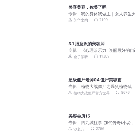
美容美容，你美了吗
专辑：
我的身体我做主｜女人养生
讲
7199
芳华之约
3.1 潜意识的美容师
专辑：
《心理暗示力: 唤醒最好的自
11.8万
金子倾听
超级僵尸老师04 僵尸美容霜
专辑：
植物大战僵尸之爆笑植物镇
8676
植物大战僵尸官方世界
美容会所15
专辑：
四九城往事-加代传奇(小贤
磊，李正光，梁旭东)
2756
沙老八