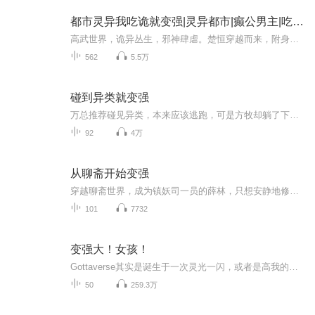
都市灵异我吃诡就变强|灵异都市|癫公男主|吃鬼变强|
高武世界，诡异丛生，邪神肆虐。楚恒穿越而来，附身天赋平庸的高中生之躯。然而，在他18岁时，竟从一女诡身上嗅到了食物的香气。自此，他便踏上了一条大吃特吃的不归路。午夜医院里的断头诡缘何频频惨叫？荒芜山村中的人皮诡为何不断哀嚎？单身公寓内的长...
562
5.5万
碰到异类就变强
万总推荐碰见异类，本来应该逃跑，可是方牧却躺了下来来吧，打我啊弱鸡！叮，受到火属性异类攻击，获得技能控火...
92
4万
从聊斋开始变强
穿越聊斋世界，成为镇妖司一员的薛林，只想安静地修炼变强。却不料，诡异的案子一个接一个。每个案子的背后，都有妖鬼魔神作祟。为了保护百姓的安宁，维护世间秩序，薛林举起长剑……“妖孽，哪里走！”
101
7732
变强大！女孩！
Gottaverse其实是诞生于一次灵光一闪，或者是高我的启示。就是很莫名地，Gottaverse这个词有一天突然出现在我的脑海里。不是想出来的，也不是在哪里看到的，而就好像是宇宙给我空白的大脑输入了这样一行字母。接着我马上感觉到，我即将要创造一个名为【Got...
50
259.3万