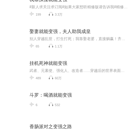
#新人求关注求订阅#如果大家想听精修版请告诉我#精修版请听我的另一个小说在岩浆中泡澡，在上古杀阵中睡觉；开着重型装甲车纵横异界；乘着高达战警和哥斯拉斩仙弑佛……搞了个属性值系统，从此加点只加防御！ 没办法，怕痛啊！异界的大罗金仙都好凶的，个...
199
3.3万
娶妻就能变强，夫人助我成皇
别人穿越乱世，打生打死；我靠娶老婆，直接躺赢！齐枫绑定【多子多福系统】，发现变强之路只有一条——娶老婆！温婉村花，奖励霸王之体；高冷才女，奖励制盐妙法；火辣侠女，奖励诸葛连弩；神秘妖女，奖励天眼地图……从此，齐枫不是在洞房，就是在去洞房...
65
1.1万
挂机死神就能变强
武者、元素使、强化人、改造者......穿越后的世界表面和平安宁，底下却是暗潮汹涌，超凡力量层出不穷，危险遍布。作为一个普通高中生，身怀金手指死神放置小游戏，林黎川表示自己只想低调，每天24小时勤勤恳恳修炼，等什么时候有个十把八把斩魄刀，能够戴...
489
60万
斗罗：喝酒就能变强
6
532
香肠派对之变强之路