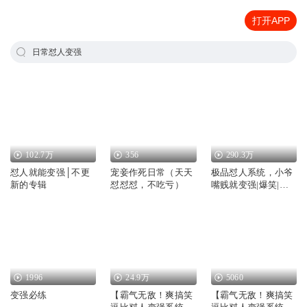
打开APP
日常怼人变强
102.7万
356
290.3万
怼人就能变强│不更
宠妾作死日常（天天
极品怼人系统，小爷
新的专辑
怼怼怼，不吃亏）
嘴贱就变强|爆笑|捉
鬼|系统
1996
24.9万
5060
变强必练
【霸气无敌！爽搞笑
【霸气无敌！爽搞笑