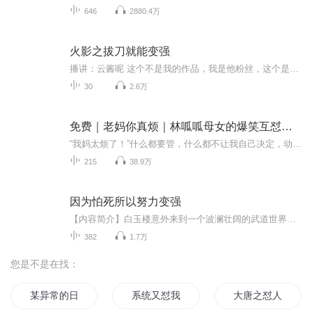
646
2880.4万
火影之拔刀就能变强
播讲：云酱呢 这个不是我的作品，我是他粉丝，这个是转载的。开局一把刀，实力全靠砍。 每一次拔刀都会变强。 拔刀、纳刀。 从林崎明神梦想流到无双直传英信流，从居合道开始的一代剑术修行。 那么在一名剑士的眼中，火影是一个什么世界？
30
2.6万
免费｜老妈你真烦｜林呱呱母女的爆笑互怼日常
“我妈太烦了！”什么都要管，什么都不让我自己决定，动不动就说“我是为你好”！哼，我才不想听！欢迎收听《老妈你真烦》，一个小学生和妈妈互相吐槽+偷偷理解对方的超真实故事集！你会听到：妈妈偷看我日记？我超生气！明明不是考试第一，她却说“考得不...
215
38.9万
因为怕死所以努力变强
【内容简介】白玉楼意外来到一个波澜壮阔的武道世界：弱肉强食！天骄与妖孽并起、巨擘与大魔横行，弱者，无立足之地。白玉楼想要好好活着，却一无背景、二无天赋，只能依靠技能升级面板努力变强。剑术LV999？？？我这一剑，可开天、可裂地、可翻江倒海，亦...
382
1.7万
您是不是在找：
某异常的日常
系统又怼我
大唐之怼人就变强