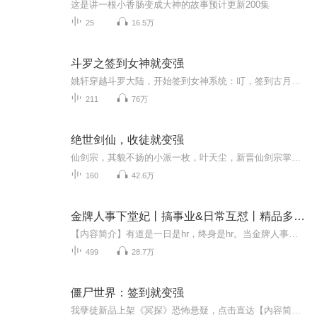
这是讲一根小香肠变成大神的故事预计更新200集
25
16.5万
斗罗之签到女神就变强
姚轩穿越斗罗大陆，开始签到女神系统：叮，签到古月娜，获得至尊血脉吞噬祖龙！叮，签到比比东，获得逆天神通破妄神曈！叮签到千仞雪，获得无上神器戮天圣剑，叮，签到朱竹清，获得造化武魂混沌清莲。
211
76万
绝世剑仙，收徒就变强
仙剑宗，其貌不扬的小派一枚，叶天尘，新晋仙剑宗掌门。…可是为什么穿越成小派的掌门人会绑定收徒系统啊！也罢也罢，系统在手，且看我重振师门！
160
42.6万
金牌人事下堂妃丨搞事业&日常互怼丨精品多人有声剧
【内容简介】有道是一日是hr，终身是hr。当金牌人事变身下堂王妃，管他是绿茶白莲还是毒蛇渣男。 她总能本着良好的职业道德帮他们安排在合适的位置上，发光发热发烂发臭，发挥他们最大的作用…… 但是！隔壁那个王爷你往哪走呢？ 等等，谁说你的位置在我床...
499
28.7万
僵尸世界：签到就变强
我孽徒新品上架《冥探》恐怖悬疑，点击直达【内容简介】徐策穿越到九叔的电影世界，绑定神级签到系统。“叮，恭喜宿主停留任家镇超过一分钟，签到成功，成功激活神级签到系统，奖励100签到点。”“叮，温馨提示：签到点可用于系统抽奖罗盘中进行抽奖。”“...