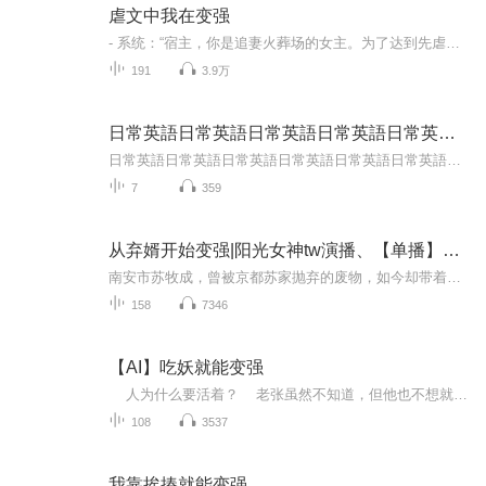
虐文中我在变强
- 系统：“宿主，你是追妻火葬场的女主。为了达到先虐后甜的标准，建议分阶段开展摔腿、跳楼、灭族、被误会、做替身、挖心头血等虐恋必备剧情……等到男主强取豪夺后，你再欲迎还拒，最终完美HE！” 女主：“没问题，强取豪夺这活我熟。” 系统：“……？...
191
3.9万
日常英語日常英語日常英語日常英語日常英語日常英語‘
日常英語日常英語日常英語日常英語日常英語日常英語日常英語日常英語日常英語日常英語日常英語日常英語日常英語日常英語日常英語日常英語日常英語日常英語日常英語日常英語日常英語日常英語日常英語日常英語日常英語日常英語日常英語日常英語日常英語日常...
7
359
从弃婿开始变强|阳光女神tw演播、【单播】从弃婿开始变强
南安市苏牧成，曾被京都苏家抛弃的废物，如今却带着神秘力量回归，成为叶家上门女婿。面对叶家的冷眼与亲戚的轻视，他默默忍受。然而，当叶宛白被欺负，苏牧成挺身而出，展现出非凡实力。他不仅救了叶宛白，还多次化解叶家危机，逐渐改变家人看法。苏牧成...
158
7346
【AI】吃妖就能变强
人为什么要活着？ 老张虽然不知道，但他也不想就这么死了。 眼看着天上的云朵们自由得飘来飘去，尤其是刚刚走远的那朵还长得像个大花卷儿，老张觉得更饿了。 小肚皮里传出的“咕噜噜”声不断提醒老张∶是时候做点儿什么了……
108
3537
我靠挨揍就能变强