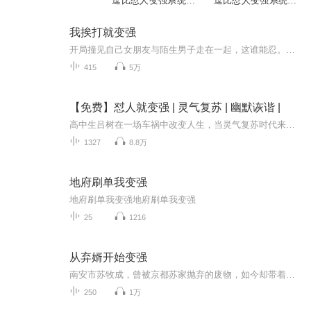
逗比怼人变强系统】
逗比怼人变强系统】
主角逆袭成首富
主角逆袭成首富
我挨打就变强
开局撞见自己女朋友与陌生男子走在一起，这谁能忍。王恒上前理论。但被暴打，意外觉醒了最强挨打系统，:别人的系统给宿主各种好处与奖励，本系统宿主可通过挨打与怨气值来获得经验与奖励，同时也会发布作死任务，来帮助主人挨打，王恒听着脑海当中的声音非...
415
5万
【免费】怼人就变强 | 灵气复苏 | 幽默诙谐 |
高中生吕树在一场车祸中改变人生，当灵气复苏时代来袭，他要做这时代的领跑者。物竞天择，胜者为王。……
1327
8.8万
地府刷单我变强
地府刷单我变强地府刷单我变强
25
1216
从弃婿开始变强
南安市苏牧成，曾被京都苏家抛弃的废物，如今却带着神秘力量回归，成为叶家上门女婿。面对叶家的冷眼与亲戚的轻视，他默默忍受。然而，当叶宛白被欺负，苏牧成挺身而出，展现出非凡实力。他不仅救了叶宛白，还多次化解叶家危机，逐渐改变家人看法。苏牧成...
250
1万