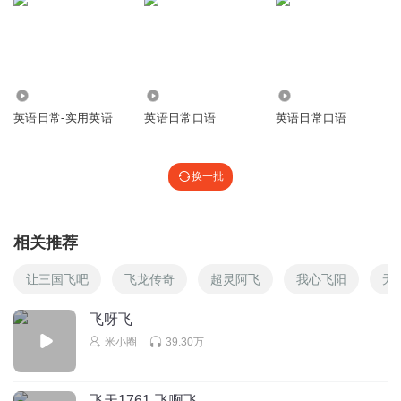
3.59万
8999
4192
英语日常-实用英语
英语日常口语
英语日常口语
换一批
相关推荐
让三国飞吧
飞龙传奇
超灵阿飞
我心飞阳
无
飞呀飞
米小圈
39.30万
飞天1761-飞啊飞