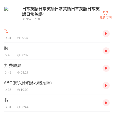
日常英語日常英語日常英語日常英語日常英
語日常英語‘
免费订阅
359
0
飞
31
00:37
跑
45
00:37
力 费城游
49
08:17
ABC(街头涂鸦洛杉磯拍照)
36
10:02
书
31
03:44