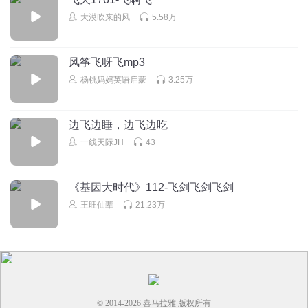
大漠吹来的风
5.58万
风筝飞呀飞mp3
杨桃妈妈英语启蒙
3.25万
边飞边睡，边飞边吃
一线天际JH
43
《基因大时代》112-飞剑飞剑飞剑
王旺仙辈
21.23万
© 2014-
2026
喜马拉雅 版权所有