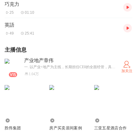
巧克力
25
01:10
英語
49
25:41
主播信息
产业地产章伟
一. 以产业+地产为主线，长期担任CE0的全面经管，具有主流行业投资人、老板、操盘手的主流行业／产业生态人脉圈。 二. 2010年入选中国地产名人堂，先后担任数家产业地产控股集团董事长兼总裁,任房协特聘评审专家等。 三. 个人或率团队具体合作方向：1.操盘传统基建住宅商业公司转型升级为产业+地产。2.助二次创业孵化加速产融十地产项目。3.任股东／董事会首席顾问。4.任领导型教练授课及咨询。5.案例:一产农業产業集群(三亚凤凰花海/国家水稻公园/等；二产产業新城(大厂/香河/太原/青海超百平方公里一二三级投融管退；三产(海南十一个重点园区之-海口复兴城互聯網产業園总經理+三亚新能源特色小镇等)
加关注
1.04万
137
1779
180
胜伟集团
房产买卖居间案例
三亚五星酒店合作