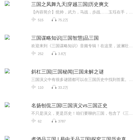
三国之凤舞九天|穿越三国|历史爽文
【内容简介】统帅，武力，马战，步战……玉珏在手，叶欢可否打造三国最完美的大将？天罡斗将三十六，各自为谁？将之集齐又能开启什么样的功能？争霸不是问题，统一不是目的，穿越一回，叶欢要的是打造华夏前所未有之盛世！天下英雄谁敌手？曹，刘！ 刘备：...
515
75.2万
三国谋略知识|三国智慧|品三国
欢迎来到《三国谋略知识》音频专辑！在这里，波澜壮阔的三国历史画卷徐徐展开，每一段故事都蕴含着无尽的智慧谋略。我们将深入剖析三国时期那些扣人心弦的经典战役、错综复杂的人物关系，从官渡之战的以少胜多，到诸葛亮的草船借箭，带你透过历史事件的表...
252
3.8万
斜杠三国|三国秘闻|三国未解之谜
三国演义中有很多谜团都可以在三国历史中找到答案。比如正史上，为什么关羽比刘备大，却让刘备做老大。百度上说，说刘备是他是汉室后代，而且胸怀大志所以他是大哥！高晓松老师都说了，完全是胡扯，而且正史上也没有记载，中山王刘靖低下生了将近一百二十...
110
33.2万
名扬刨侃三国l三国演义vs三国正史
不只是演义，更是历史！咱们要聊的三国，包含了《三国演义》《三国志》《后汉书》《资治通鉴》，等等史书所记载的汉末三国。“刨”开演义迷雾，“侃”尽三国风云。咱们给被老罗捧成神，吹成妖的人物、卸卸妆。给被老罗扁的鼻青脸肿的人、整整容。所谓清水...
62
3787
煮酒品三国 | 易中天品三国|探究三国历史真伪，还原三国人物真实面貌