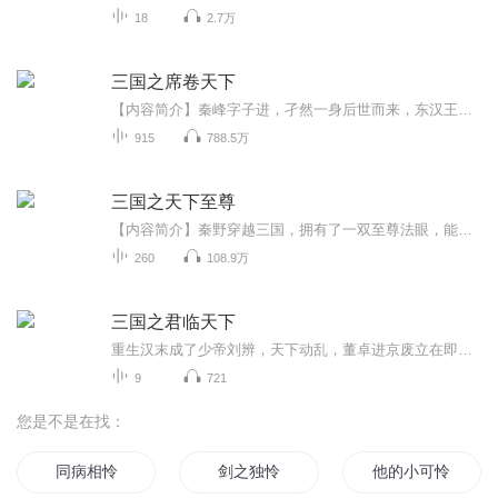
18
2.7万
三国之席卷天下
【内容简介】秦峰字子进，孑然一身后世而来，东汉王朝顿起波澜……袁绍掉落坑中！为何高呼子进救吾？曹操被秦峰踹下山崖！又为何对他感恩戴德？黄巾百万！张氏三兄弟怎么会接连惨死？到底发生了什么！秦峰活活打死了汉灵帝！众目睽睽之下，他又用了什么办...
915
788.5万
三国之天下至尊
【内容简介】秦野穿越三国，拥有了一双至尊法眼，能看穿世间一切破绽。于是，开启了横行霸道的征途！琴棋书画随手拈来，文魁猛将一身破绽。吕布：“我的招式会有破绽？”曹操：“居然又被他看穿了破绽！”刘备：“此身被破无数，生无可恋。”秦野看着眼前...
260
108.9万
三国之君临天下
重生汉末成了少帝刘辨，天下动乱，董卓进京废立在即，刘辨命在旦夕。。。看年轻的少帝刘辩如何扭转乾坤。
9
721
您是不是在找：
同病相怜
剑之独怜
他的小可怜