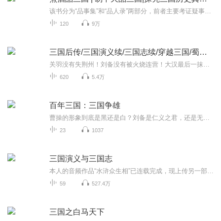
该书分为“品事集”和“品人录”两部分，前者主要考证疑事之真伪，探究史误根源；后者则还原风云人物的真实面貌，评述功过是非。本书的最大特点是观点新颖鲜明，论述清新平和。作者学识丰富，娓娓道来之中豁然开朗，令人耳目一新。和一些专家在电视上论讲...
120
9万
三国后传/三国演义续/三国志续/穿越三国/蜀汉后传
关羽没有失荆州！刘备没有被火烧连营！大汉最后一抹浪漫被保留了下来！这一切都要归功于一个人！它就是！………………
620
5.4万
百年三国：三国争雄
曹操的形象到底是黑还是白？刘备是仁义之君，还是无能之辈？孙权为什么会变得那么残忍？关羽的本事究竟如何？诸葛亮真像某些人说的那么虚伪吗？蜀汉为什么最先灭亡？司马家族为什么能笑傲三国？……迄今为止，最真实，全面，客观，幽默，睿智的三国史将为您揭秘！
23
1037
三国演义与三国志
本人的音频作品“水浒众生相”已连载完成，现上传另一部作品“三国演义与三国志”，希望各位多多指教
59
527.4万
三国之白马天下