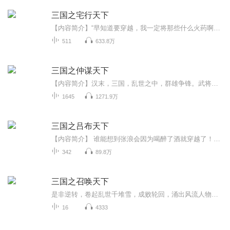
三国之宅行天下
【内容简介】“早知道要穿越，我一定将那些什么火药啊，玻璃啊的制作方法百度一下……”江哲看着门前的大树叹了口气，不自信地说道，“玻璃，恩，应该是沙子烧的吧，那火药呢，硝石，黑炭还有啥来着？硫酸还是硫磺？” “夫君……”秀儿走到江哲身边，奇怪...
511
633.8万
三国之仲谋天下
【内容简介】汉末，三国，乱世之中，群雄争锋。武将如龙，孤身于阵中，依旧能横扫四方，万军莫敌。谋士似狐，谈笑间，布局天地，杀敌于千里之外。这是一个英雄和枭雄并存的大时代，也是让人心血沸腾的大时代。现代落魄青年一夜之间突然变成了江东碧眼儿，...
1645
1271.9万
三国之吕布天下
【内容简介】 谁能想到张浪会因为喝醉了酒就穿越了！一场大醉醒来，张浪赫然发现自己居然回到了东汉末年，并且成为了吕布！要命的是，诸侯联军已经聚集在虎牢关下，刘关张正等着上演三英战吕布呢！在这个牛人遍地的时代，为了生存下去，张浪拼了命地抢粮抢钱抢地盘！要发展壮大，光有钱粮地盘还不够，还得有人才！为了弄到人才，张浪是坑蒙拐骗样样来！三国的美女个个妖娆似妖精，千般妩媚，万种风情，不过女王们可不是那么容易能弄到手的！【作者/主播简介】作者：妖惑...
342
89.8万
三国之召唤天下
是非逆转，卷起乱世千堆雪，成败轮回，涌出风流人物，逆天命，携系统，开性征战天下，拥文臣，伴武将，霸道雄起于世间！
16
4333