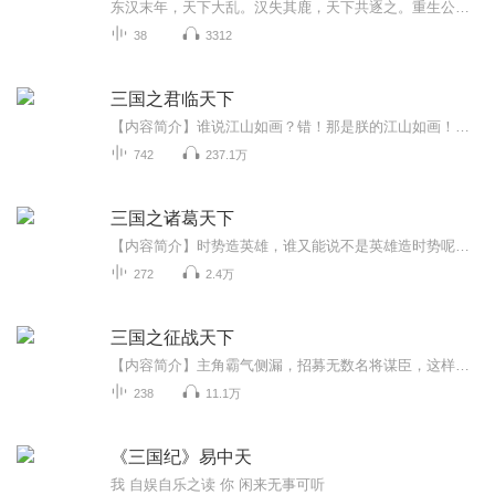
东汉末年，天下大乱。汉失其鹿，天下共逐之。重生公孙瓒之子公孙续，率领白马义从争霸天下，铁骑纵横，势不可挡。
38
3312
三国之君临天下
【内容简介】谁说江山如画？错！那是朕的江山如画！重生汉末，成了少帝刘辩。天下动乱，董卓进京，废立在即，刘辩命在旦夕。汉少帝刘辩负手而立，普天之下莫非王土，率土之滨莫非王臣。这便是，君临天下！【作者/主播简介】作者：迷途的老狼，知名网络文学...
742
237.1万
三国之诸葛天下
【内容简介】时势造英雄，谁又能说不是英雄造时势呢！东汉末年，群雄并起，烽烟弥漫在整个华夏大地上。朝堂上文臣斗智，沙场上武将争雄！前世的特种兵意外来到这个乱世，悲催的他发现，自己首先要做的不是收揽文臣武将，而是逃命……【作者简介】伊带天娇...
272
2.4万
三国之征战天下
【内容简介】主角霸气侧漏，招募无数名将谋臣，这样的故事太多了！别人收名将，老子就专门杀名将！别人称王称帝，老子就是一介流寇！曹操、刘备？谁挡路，老子就抢谁！孙坚？那丫的还不赶紧把美女送过来？要不然，老子抢光你的！【作者简介】盗马【主播简...
238
11.1万
《三国纪》易中天
我 自娱自乐之读 你 闲来无事可听