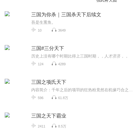
强武将天团
三国为你杀｜三国杀天下后续文
吾是生熏鱼。
10
3649
三国#三分天下
历史上没有哪个时期比得上三国时期，，人才济济，，
124
4289
三国之项氏天下
内容简介：千年之后的项羽的狂热粉竟然在机缘巧合之下穿越到了几千年最动荡的三国后期并且最难以置信的就是还成为项家的五世孙，主角说 “嘿嘿，有了金手指，名臣武将，当然了还有美人……都只属于我六世项王的!作者：烈火拂烈酒动
596
61.8万
三国之天下霸业
2411
8.5万