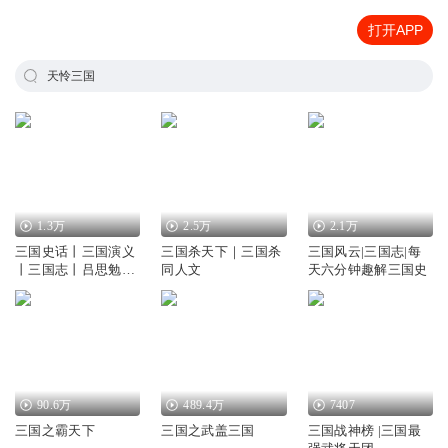
打开APP
天怜三国
1.3万
2.5万
2.1万
三国史话丨三国演义
三国杀天下｜三国杀
三国风云|三国志|每
丨三国志丨吕思勉丨
同人文
天六分钟趣解三国史
易中天讲三国
90.6万
489.4万
7407
三国之霸天下
三国之武盖三国
三国战神榜 |三国最