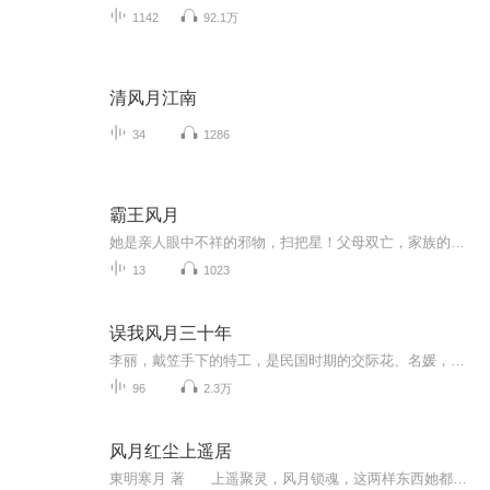
1142
92.1万
清风月江南
34
1286
霸王风月
她是亲人眼中不祥的邪物，扫把星！父母双亡，家族的衰败全是因她而起。在情路上也走的跌跌撞撞，伤痕累累！十年前，她和他是一对人人称羡的情侣，十年后，她与他的关系比朋友还要冷淡。以前他爱用拳头打跑黏在她身边的苍蝇，霸道的要她眼里，心里只能有他一人！现在他生活堕落，整日流连在女人堆里，还无情的将她推入别的男人怀抱。甭说外人对他们扑朔迷离的感情一头雾水，身为当事者她也分不清与他究竟是情缘还是孽缘...........
13
1023
误我风月三十年
李丽，戴笠手下的特工，是民国时期的交际花、名媛，是“一代妖姬”。这是他本人的回忆录，记述了她从北平到东北，从上海至香港的乱世浮生。她曾先后结交张学良、川岛芳子、土肥原贤二、戴笠、丁默邨。。。 她周旋于达官显贵、权势要人之间。有人鄙视其混迹...
96
2.3万
风月红尘上遥居
東明寒月 著 上遥聚灵，风月锁魂，这两样东西她都拥有，却唯独不能拥有他。为了他喝下了忘尘雪，堕入了魔界，成为一个小小的信使，可到最后她才明白，她所做的，不过只是过眼云烟。 好在窝边草还甚是可口，这次，不是将就，没有强求，只有心甘...