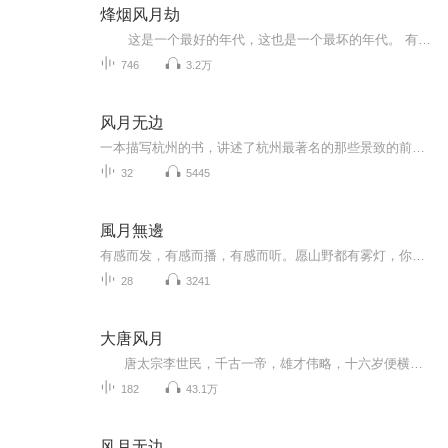
烽烟风月劫
这是一个最好的年代，这也是一个最坏的年代。 有人活在笙歌醉太平，十里红袖招的秦淮河畔，隔江唱着后*庭花。 有人活在胡虏夜叩关，风雪满弓刀的烽烟战场，生死相依挽残袍。 苏牧来了，看见了，经历了。 于是，他想着...
746
3.2万
风月无边
一本描写杭州的书，讲述了杭州最著名的那些景致的前世和今生，在作者娓娓道来的笔下，杭州就那样鲜亮的，活泼的，像个十几岁的女孩子那样跳到你的眼睛里来，~~
32
5445
風月無邊
有感而发，有感而播，有感而听。愿山野都有雾灯，你手持火把渡岸而来，点亮我孤妄的青春，此后夜车不再驶向孤岸，风雨漂泊都有归...
28
3241
大唐风月
唐太宗李世民，千古一帝，雄才伟略，十六岁便横刀立马、名扬天下。运筹帷幄，玄武政变，开创大唐盛世，造就华夏民族璀璨历史。他薄情、亦多情，更是痴情，后宫多少佳丽嫔妃，始终念念不忘的、是那一抹明净玉致的清淡身影。长孙皇后，是爱妻，是红...
182
43.1万
风月无边