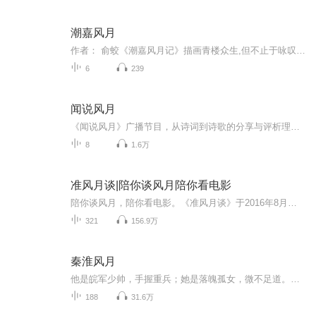
潮嘉风月
作者： 俞蛟《潮嘉风月记》描画青楼众生,但不止于咏叹风情,叹蘼芜之趋败,而以现实主义的精神凭吊古风,箴规写怀,故有别于青楼文学中脂粉酬唱、羁孤相惜之作。在青楼文学雅俗转换过程中,起到了承前启后的作用。著者将群芳风致与妓船黑暗现实相结合,既使雅与...
6
239
闻说风月
《闻说风月》广播节目，从诗词到诗歌的分享与评析理解，干净柔和，用更“亲密”的语言，拉近与读者的距离，好像如两个人在彻夜慢聊，互道晚安。愿听者能跟随读者进入到诗意里，或是雨打芭蕉的静谧，或是少年得意马蹄疾的欢喜，或是红豆寄相思的心绪，跟随...
8
1.6万
准风月谈|陪你谈风月陪你看电影
陪你谈风月，陪你看电影。《准风月谈》于2016年8月开播，搜罗最新院线大片、最热文艺佳作，聊出个虎虎生风，谈出个恍若隔世。主播赫佐格林（老林），海派才子，儒雅风趣；金桔派（老茹），西北尕娃，自由不羁。于帝都混迹影视圈，却从不自诩圈内人。
321
156.9万
秦淮风月
他是皖军少帅，手握重兵；她是落魄孤女，微不足道。当他第一次见到她的时候，他将手伸进了她的衣襟内，邪魅狂狷，“军痞，见过没？”只是那一次相逢后的离去，便再也放不下她。再相见时，秦淮河畔的夜夜笙歌，她用这足以倾尽天下的妖娆，魅惑君心。烽火连...
188
31.6万