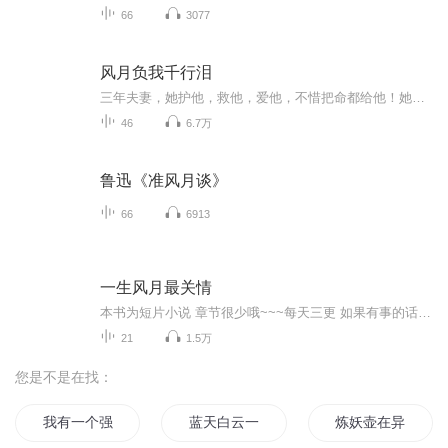
66
3077
风月负我千行泪
三年夫妻，她护他，救他，爱他，不惜把命都给他！她以为，终有一日可以等到他的回头。可他为娶他的白月光，生生折断她的手，把她毒成哑巴，当思念成灰，她唯一的孩子也故去。她才明白。她一辈子都等不到她的夫君了……
46
6.7万
鲁迅《准风月谈》
66
6913
一生风月最关情
本书为短片小说 章节很少哦~~~每天三更 如果有事的话就只能一更了哦~简介：十七岁那天，她的青梅竹马踏雪而来，她本以为那是她幸福的开始，却没料到，却是他报复的开端……秦木兮不知道为什么纪寒卿会如此恨她，他们从小相识，两个人的婚约也是自小定下的。当年在纪家经历巨变的时候，秦木兮被自己的父亲关在家里，可是她从没想过背弃他们的婚约。可是纪寒卿那个男人在消失了几年之后，再次出现在她面前的时候，确实来向她复仇的！
21
1.5万
您是不是在找：
我有一个强化壶
蓝天白云一壶酒
炼妖壶在异界