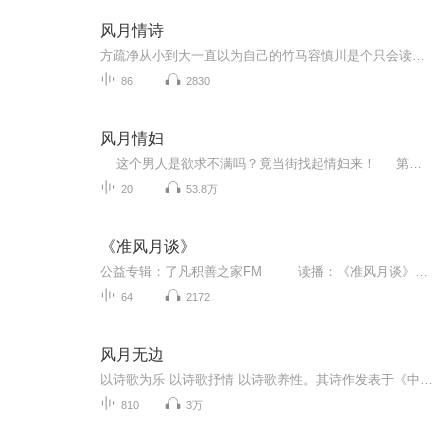
风月情诗
方疏净从小到大一直以为自己的竹马容慎川是个只会读书的书呆子，无趣又板正，浪费了一副好皮囊。后来两家联姻，方疏净抱着无所谓的态度，与容慎川搭伙做了三年“塑料夫妻”。互不干扰，界限分明。有好友提起，方疏净也不过随意笑笑：“形式婚姻，各过各的...
86
2830
风月情妇
这个男人是欲求不满吗？竟当街找起情妇来！ 第一次见面 他假借“市调”之名，行“探查”之实！ 第二次见面，他直言要“照顾”她 第三次见面，她就被迫成为他的女人 她从没想过自己也会成为被豢养的情妇 ...
20
53.8万
《准风月谈》
公益专辑：了凡积善之家FM 读播：《准风月谈》公益主播：了凡积善之家何倩倩义工介绍：大家好！我是何倩倩，目前是一名在校研一学生。此次公益朗读活动于我而言，既是一次传递温暖，帮助视障人士阅读的经历，又是一场丰富自身，提升思维的旅...
64
2172
风月无边
以诗歌为乐 以诗歌抒情 以诗歌养性。其诗作发表于《中华诗词》、《柏坡风》、《河北广播电视报》、《石家庄日报》、《燕赵晚报》等刊物和网络平台。
810
3万