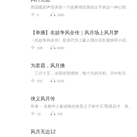
用温暖的声音讲述一个故事用优美的文字表达一种心情用悠扬的音乐治愈一段感情用动人的语言抚慰一颗心灵
6
2465
【单播】名妓争风全传｜风月场上风月梦
《名妓争风全传》是清代邗上蒙人撰白话长篇狭邪小说，又名《风月梦》《扬州风月记》。故事发生于道光年间的扬州，风月场上风月梦……
108
8490
为君霜，风月拂
三月十五，冷府依照惯例，每个月的月初、月中和月底都是韩渊替冷冰月诊脉的日子，所以今日当然也不例外，一早用过早膳，冷冰月便去了后花园，因为那里有属于她自己的一片天地。 巳时初刻，韩渊便由一翠衣丫鬟领了进来。韩渊年过四十，不仅身形瘦削连...
432
4183
侠义风月传
作者： 名教中人叙述御史铁英之子铁中玉“既美且才﹐美而又侠”﹐曾为援救韩愿妻女﹐只身打入大夬侯养闲堂。又有兵部侍郎水居一之女水冰心美貌聪慧﹐多次智胜过学士之子﹐恶霸过其祖仗势逼婚﹐后为铁中玉路遇所救﹐而铁因此遭害致疾﹐冰心则不避嫌疑﹐迎至...
18
728
风月无边12