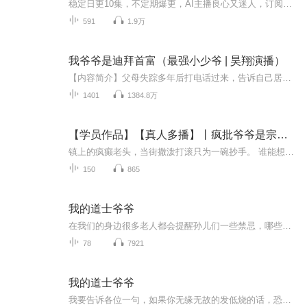
稳定日更10集，不定期爆更，AI主播良心又迷人，订阅追更不迷路！【内容简介】家境不富裕的大学生李万，辛苦打工被人看不起，参加同学会也被富二代嘲讽、欺辱。直到有一天，他突然接到个神秘的电话：“我是你失散多年的二爷爷，孩子啊，咱家钱太多了，你赶...
591
1.9万
我爷爷是迪拜首富（最强小少爷 | 昊翔演播）
【内容简介】父母失踪多年后打电话过来，告诉自己居然是迪拜首富..........【作者/主播简介】作者：强哥9527，网络小说作家。主播：NewRadio昊翔，喜马拉雅人气主播。【购买须知】1、本作品部分集数为免费试听。2、版权归原作者所有，严禁翻录成任何形式，...
1401
1384.8万
【学员作品】【真人多播】丨疯批爷爷是宗师丨非遗传承
镇上的疯癫老头，当街撒泼打滚只为一碗抄手。 谁能想到，他竟是掌握失落国奖技艺的竹艺宗师？ 他的手艺，藏在孙子那间布满灰尘、无人问津的破旧竹器馆里。 继承人是个黑面煞神，冷漠孤僻，守着宝山却穷得叮当响。 初次见面，他看我的眼神像狼，只一个...
150
865
我的道士爷爷
在我们的身边很多老人都会提醒孙儿们一些禁忌，哪些话不能说，哪些事不能做，哪些地方不能去，一旦触碰禁忌就会怎样怎样......但实际上，总会有人去触碰！ 其实，我们的世界，是一个充满了禁忌的世界。 在你身上一定发生过的灵异事件 ，比如突...
78
7921
我的道士爷爷
我要告诉各位一句，如果你无缘无故的发低烧的话，恐怕在你的身边，此时正站着那么一位披头散发的鬼魂。