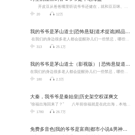
开皮豆从爸爸嘴里听说爷爷还健在，就和豆豆咪、奥迪一起去寻找。他们在海边遇到了一个老头老黑和一条狗小黑。老黑很古怪，每天都要独自出海，不是为了捕鱼，而是闲荡。 海边来了一对男女，大男和大女，他们行踪可疑，自称是来旅游的，却偷偷地捕捉...
20
12万
我的爷爷是茅山道士|恐怖悬疑|道术捉诡|精品多播
在我们的身边很多老人都会提醒孙儿们一些禁忌，哪些话不能说，哪些事不能做，哪些地方不能去，一旦触碰禁忌就会怎样怎样......但实际上，总会有人去触碰！ 触犯禁忌的后果只有一个字：死。 或者，生不如死。谍影&风暴|当代谍战力作|刑侦推理&心理悬疑...
313
25.1万
我的爷爷是茅山道士（影视版） | 恐怖悬疑道士小说
在我们的身边很多老人都会提醒孙儿们一些禁忌，哪些话不能说，哪些事不能做，哪些地方不能去，一旦触碰禁忌就会怎样怎样......但实际上，总会有人去触碰！触犯禁忌的后果只有一个字：死。 或者，生不如死。
180
2.3万
大秦，我爷爷是秦始皇|历史架空权谋爽文
“徐福出海回来了？” 八年前徐福就是在此出海，本地居民很容易联想起来。 “徐福找到蓬莱仙岛，见到仙人求得仙药了？” 围观之人，议论纷纷，心存疑虑…… 而在大船之上，赵泗踩在甲板之上，看着日思夜想无数次的土地，陷入了沉思。 “回...
1780
26.7万
免费多音色|我的爷爷是富商|都市小说&男神&逗逼&轻松