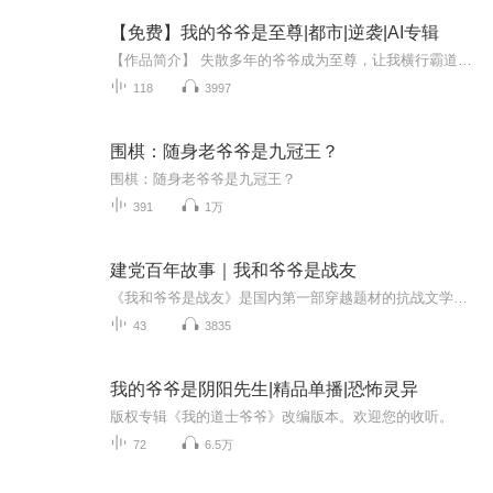
【免费】我的爷爷是至尊|都市|逆袭|AI专辑
【作品简介】 失散多年的爷爷成为至尊，让我横行霸道，肆意人生，还给我找了个绝美未婚妻，可他却离开了……【作者简介】贪火AI专辑，全集免费，欢迎收听，订阅可以收到更新提示～
118
3997
围棋：随身老爷爷是九冠王？
围棋：随身老爷爷是九冠王？
391
1万
建党百年故事｜我和爷爷是战友
《我和爷爷是战友》是国内第一部穿越题材的抗战文学。故事讲述了李扬帆和书呆子林晓哲两个中学生再一次意外中穿越到1938年，在战火纷飞的抗日战场上终于成长。回到现实的李扬帆发现，曾经的二排三班的战友，竟是他自己的姨爷爷。。。在大家只关心学习的当...
43
3835
我的爷爷是阴阳先生|精品单播|恐怖灵异
版权专辑《我的道士爷爷》改编版本。欢迎您的收听。
72
6.5万