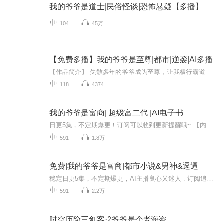
我的爷爷是道士|民俗怪谈|恐怖悬疑【多播】
104
45万
【免费多播】我的爷爷是至尊|都市|逆袭|AI多播
【作品简介】 失散多年的爷爷成为至尊，让我横行霸道，肆意人生，还给我找了个绝美未婚妻，可他却离开了……【作者简介】贪火AI专辑，全集免费，欢迎收听，订阅可以收到更新提示～
118
4374
我的爷爷是富商| 超级富二代 |AI电子书
日更5集，不定期爆更！订阅可以收到更新提醒哦~ 【内容简介】 家境不富裕的大学生李万，辛苦打工被人看不起，参加同学会也被富二代嘲讽、欺辱。直到有一天，他突然接到个神秘的电话：“我是你失散多年的二爷爷，孩子啊，咱家钱太多了，你赶紧出去败家吧...
591
1.8万
免费|我的爷爷是富商|都市小说&男神&逗逼
稳定日更5集，不定期爆更，AI主播良心又迷人，订阅追更不迷路！ 【内容简介】 家境不富裕的大学生李万，辛苦打工被人看不起，参加同学会也被富二代嘲讽、欺辱。直到有一天，他突然接到个神秘的电话：“我是你失散多年的二爷爷，孩子啊，咱家钱太多了，...
591
2.2万
时空历险三剑客·2爷爷是个老海盗