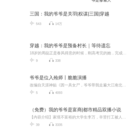
爷是修墓人
三国：我的爷爷是关羽|权谋|三国|穿越
543
14万
穿越：我的爷爷是预备村长｜等待遗忘
18岁的周惢正是春风得意的时候，刚高考完的她，完成了她家于主任的任务成功的考取了一个不入流的二本大学的冷门专业原因无他，因为此专业缺人，而毫无追求的她刚好服从调配，整个专业加上她，就那么凑巧，刚好凑齐一个班终于摆脱了高三这一整年她的亲妈 --...
9
338
爷爷是位入殓师丨脆脆演播
改编自天涯神贴《因一具女尸，爷爷带我走遍大江南北》，作者叶天怜。2010年8月17日，作者叶天怜首次在天涯论坛“莲蓬鬼话”栏目发表[故事]《因一具女尸，爷爷带我走遍大江南北》一文，由于内容引人入胜，很快在网络中传播开来，短短一个月，点击率就突破三百多万! 时至今日，点击已经超过三千五百万。尘封二十年的记忆，世界的另一面。爱情...惊悚...诡异...怪谈...人生...演播：FM脆脆后期：麻辣火锅...
5
4093
（免费）我的爷爷是富商|都市精品双播小说
【内容介绍】家境不富裕的大学生李万，辛苦打工被人看不起，参加同学会也被富二代嘲讽、欺辱。直到有一天，他突然接到个神秘的电话：“我是你失散多年的二爷爷，孩子啊，咱家钱太多了，你赶紧出去败家吧！”从此，李万逆袭成功，有了钱太多不知道该咋花的...
39
3335