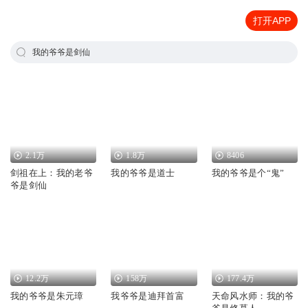
打开APP
我的爷爷是剑仙
2.1万
1.8万
8406
剑祖在上：我的老爷
我的爷爷是道士
我的爷爷是个“鬼”
爷是剑仙
12.2万
158万
177.4万
我的爷爷是朱元璋
我爷爷是迪拜首富
天命风水师：我的爷