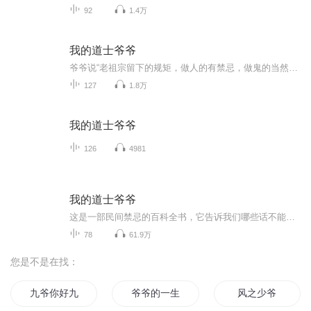
92
1.4万
我的道士爷爷
爷爷说“老祖宗留下的规矩，做人的有禁忌，做鬼的当然也有规则，人的命是天定的，阎王要你三更死，谁敢留你到五更。”我的爷爷就是民间传说中的 三出弟子。我叫李二，是一个普通的学生，十岁那年，我最好的朋友杨凌因为贪财惨遭夺魂，而爷爷为了救我被恶鬼...
127
1.8万
我的道士爷爷
126
4981
我的道士爷爷
这是一部民间禁忌的百科全书，它告诉我们哪些话不能说，那哪事不能做，哪些地方不能去，如果触犯了禁忌，就会怎样怎样 其实我们的世界，是一个充满了禁忌的世界。在你身上一定发生过的灵异事件 ，比如突然听见有人叫自己，可是仔细一看却没有人。自己在房...
78
61.9万
您是不是在找：
九爷你好九爷再见
爷爷的一生
风之少爷