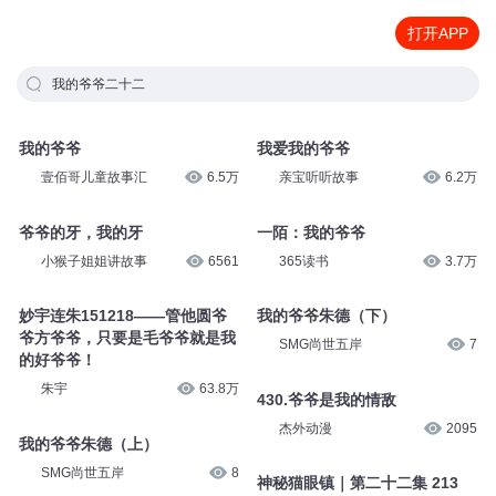
打开APP
我的爷爷二十二
我的爷爷
我爱我的爷爷
壹佰哥儿童故事汇
6.5万
亲宝听听故事
6.2万
爷爷的牙，我的牙
一陌：我的爷爷
小猴子姐姐讲故事
6561
365读书
3.7万
妙宇连朱151218——管他圆爷
我的爷爷朱德（下）
爷方爷爷，只要是毛爷爷就是我
SMG尚世五岸
7
的好爷爷！
朱宇
63.8万
430.爷爷是我的情敌
杰外动漫
2095
我的爷爷朱德（上）
SMG尚世五岸
8
神秘猫眼镇｜第二十二集 213