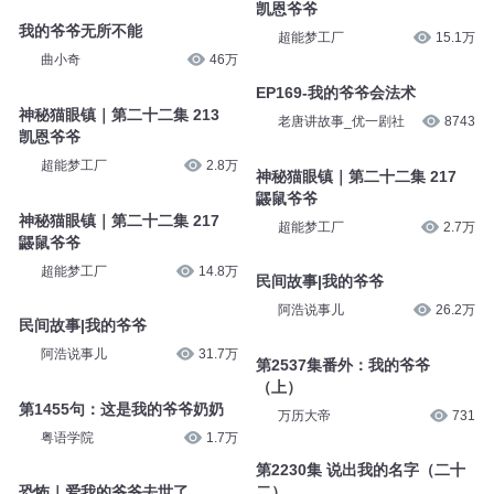
凯恩爷爷
我的爷爷无所不能
超能梦工厂
15.1万
曲小奇
46万
EP169-我的爷爷会法术
神秘猫眼镇｜第二十二集 213
老唐讲故事_优一剧社
8743
凯恩爷爷
超能梦工厂
2.8万
神秘猫眼镇｜第二十二集 217
鼹鼠爷爷
神秘猫眼镇｜第二十二集 217
超能梦工厂
2.7万
鼹鼠爷爷
超能梦工厂
14.8万
民间故事|我的爷爷
阿浩说事儿
26.2万
民间故事|我的爷爷
阿浩说事儿
31.7万
第2537集番外：我的爷爷
（上）
第1455句：这是我的爷爷奶奶
万历大帝
731
粤语学院
1.7万
第2230集 说出我的名字（二十
恐怖｜爱我的爷爷去世了
二）