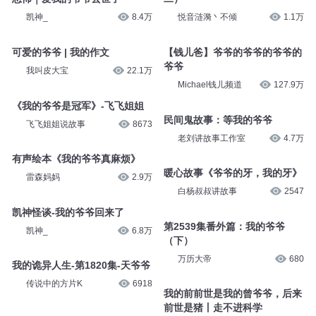
凯神_
8.4万
悦音涟漪丶不倾
1.1万
可爱的爷爷 | 我的作文
【钱儿爸】爷爷的爷爷的爷爷的
爷爷
我叫皮大宝
22.1万
Michael钱儿频道
127.9万
《我的爷爷是冠军》-飞飞姐姐
民间鬼故事：等我的爷爷
飞飞姐姐说故事
8673
老刘讲故事工作室
4.7万
有声绘本《我的爷爷真麻烦》
暖心故事《爷爷的牙，我的牙》
雷森妈妈
2.9万
白杨叔叔讲故事
2547
凯神怪谈-我的爷爷回来了
第2539集番外篇：我的爷爷
凯神_
6.8万
（下）
万历大帝
680
我的诡异人生-第1820集-天爷爷
传说中的方片K
6918
我的前前世是我的曾爷爷，后来
前世是猪丨走不进科学