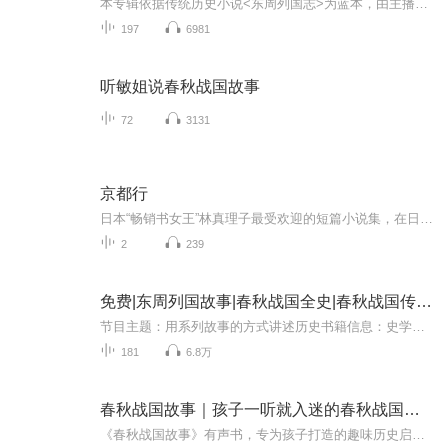
本专辑依据传统历史小说<东周列国志>为蓝本，由主播提炼之后，用英语口语讲述，尽量完整生动的展现原作的丰富内容和波澜壮阔的历史画卷。本专辑作品约每两天更新一集，在半年内全部更新完成。
197
6981
听敏姐说春秋战国故事
72
3131
京都行
日本“畅销书女王”林真理子最受欢迎的短篇小说集，在日销量愈百万。收录五篇经典之作，包括直木奖获奖作品——《京都行》《只要赶上末班飞机》。 《京都行》:久仁子是一家杂志社的自由撰稿人，自认坚强而独立。她在一次聚会中偶然结识京都男子高志，被他...
2
239
免费|东周列国故事|春秋战国全史|春秋战国传|公版
节目主题：用系列故事的方式讲述历史书籍信息：史学泰斗林汉达作品，最详尽权威的讲述主播介绍：木子川人，A+平台签约主播。历史爱好者更新频率：每周更新18集，合计180集适合谁听：中小学学生，学龄前儿童，历史爱好者内容重点：每一集都是独立的故事，同...
181
6.8万
春秋战国故事｜孩子一听就入迷的春秋战国！家长闭眼入
《春秋战国故事》有声书，专为孩子打造的趣味历史启蒙！取材正史严谨靠谱，用生动故事讲透春秋五霸、战国七雄，囊括课本高频成语典故。孩子听得入迷，轻松涨文史知识、养大格局，是家长放心的优质伴学选择。