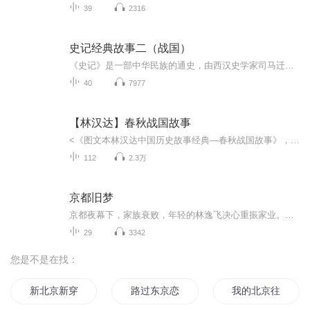
39
2316
史记经典故事二（战国）
《史记》是一部中华民族的通史，由西汉史学家司马迁所著。上起炎黄五帝，下讫汉武帝，以生动的文字描述了灿烂辉煌中华民族早期的2500多年历史，被鲁迅誉为“史家之绝唱，无韵之离骚”。本辑精选了战国时代（公元前476年-公元前221年）经典故事40篇，春秋和秦时代的故事请分别收听史记经典故事一、三。重要说明：第30 31 34等篇中，关于秦相名字有些争议：一说应为范雎ju（一声），另还有说应为范睢sui（一声）。本辑读作了范雎ju...
40
7977
【林汉达】春秋战国故事
<《图文本林汉达中国历史故事经典—春秋战国故事》，从周平王迁都洛邑写起，到秦始皇统一中原为止，以《左传》《史记》等正史所载为基础，一百多个故事按时间顺序编排，既独立成篇，又相互联属，清晰地勾勒了春秋战国前后五百多年的历史概貌，取材准确、剪裁精当，是青少年读者理想的历史入门读物。
112
2.3万
京都旧梦
京都夜幕下，家族衰败，年轻的林逸飞决心重振家业。商场如战场，市场上的仿冒品侵蚀林家的声誉，竞争对手的陷害更让家族产业濒临绝境。在商海风云变幻中，林逸飞与绿竹的爱情经历了家族兴衰、商业斗争和信任考验，他能否守住初心，克服阴谋诡计，挽回家族...
29
3342
您是不是在找：
新北京新穿越
路过东京恋上你
我的北京往事