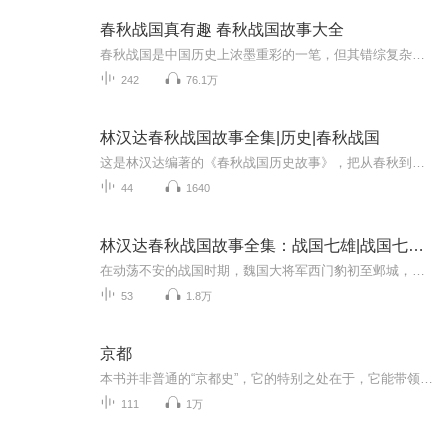
春秋战国真有趣 春秋战国故事大全
春秋战国是中国历史上浓墨重彩的一笔，但其错综复杂的历史让很多人望而却步。本书中众多关键的历史人物悉数登场，演绎了一个个有趣的故事——楚灵王以身材提拔官员，齐襄公因一个甜瓜倒台，伍子胥过韶关一夜白头，孙膑靠装疯卖傻来保命，介子推不愿受赏被...
242
76.1万
林汉达春秋战国故事全集|历史|春秋战国
这是林汉达编著的《春秋战国历史故事》，把从春秋到战国之间众多的重大历史事件、人物，编著成为适合中国孩子阅读理解的故事。 林先生的文字独特、趣味十足，具有京腔京韵的口语化风格，虽然写的是正史，却像讲故事一样娓娓道来、浅显易懂，不仅有历史性、...
44
1640
林汉达春秋战国故事全集：战国七雄|战国七雄|林汉达|春秋战国|肖红老师演播|AI制作
在动荡不安的战国时期，魏国大将军西门豹初至邺城，面对民风淳朴却生活困苦的现状，毅然决然地铲除巫术迷信，打击恶霸势力，修建水利设施，使邺城焕发生机。随后，他转战西河，亲自训练军队，击败入侵的秦国，赢得国家和邻国的敬重。与此同时，军事奇才吴...
53
1.8万
京都
本书并非普通的“京都史”，它的特别之处在于，它能带领读者在京都的各个区域探寻往日的岁月，以“地理”表现“历史”。从这个角度看，这本《京都》也算是“京都指南”了。
111
1万