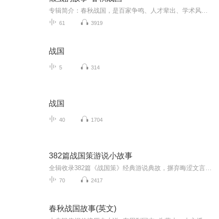
专辑简介：春秋战国，是百家争鸣、人才辈出、学术风气活跃的时代。，是中国历史上的一段大分裂时期。东周时期，周室开始衰微，只能保全天下共主的名义，而无实际的控制能力。中原各国也因社会经济条件不同，大国间争夺霸主的局面出现了，各国的兼并与争霸促成了各个地区的统一。因此，东周时期的社会大动荡，为全国性的统一准备了条件。特别提示：本专辑为之前给同学们讲的故事的翻录版，所以开头的称呼是不合适的，所以是没有第22集的，所以讲的时候有的时候会笑场，不太严肃，实在无法更改了，请您谅解。专辑大纲：1、春秋第一“厚脸皮”2、国王成了“广告明星”3、嘴馋的春秋第一霸主，饿死的？4、大叔王子流浪记（一）：想当大王先吃土5、大叔王子流浪记（二），一个好汉三个帮6、春秋第二“厚脸皮”7、以退为进，关门捉贼8、大王想要千里马9、不飞不叫，也叫鸟？10、当了三年马夫的国君（一）11、当了三年马夫的国君（二）12、军令如山13、三次变“穷光蛋”的财神14、身长五尺，才高八斗15、上下五千年最牛老师16、别看我小，但我有理（一）17、别看我小，但我有理（二）18、最潇洒的人19、堵住嘴不如迈开腿20、机械大师的对决21、一场必输的赛马，赢了！22、为了救小赵，我去打小魏23、一封写在书上的死亡通知书24、扛起秦国盛世的一根木头。25、古代特种部队26、恐怖的秦国：快跑，秦兵来了27、一张“身份证”害死了他的发明者28、一场演讲，得十座城29、最牛卧底：死了还能为自己报仇30、大王最爱“丑”王后31、“国王”上当，忠臣投江。32、疯狂的国君（一):是他从北方进口了裤子33、疯狂的国君（二）：他是最有可能灭秦的人34、疯狂的国君（三）：错当了国王的举重冠军35、牛，打赢了这场战争！36、疯狂的石头（一）37、疯狂的石头（二）38、疯狂的石头（三）39、窝头打赢的战争40、战国第一“战神”41、智慧的王后：别跟我玩套路42、大王，您有病43、顶级赞助商：我出钱，你为王44、这个杀手不太冷45、最牛看门大爷46、我才是真正的“牛大爷”47、战国最牛大爷48、贵族到底贵在哪儿？49、大王名字里的那些秘密50、战国终章系列专辑懒虫的故事•秦汉懒虫的故事•三国懒虫的故事•两晋南北朝懒虫的故事•隋唐
61
3919
战国
5
314
战国
40
1704
382篇战国策游说小故事
全辑收录382篇《战国策》经典游说典故，摒弃晦涩文言考据与枯燥史书讲解，深挖先秦谋士周旋处世、言语博弈的底层智慧。 褪去厚重历史隔阂，将千年处世心法揉进普通人的日常点滴，告别内耗纠结与人际困顿。没有生硬说教，一则小故事对应一套落地思路，细细...
70
2417
春秋战国故事(英文)