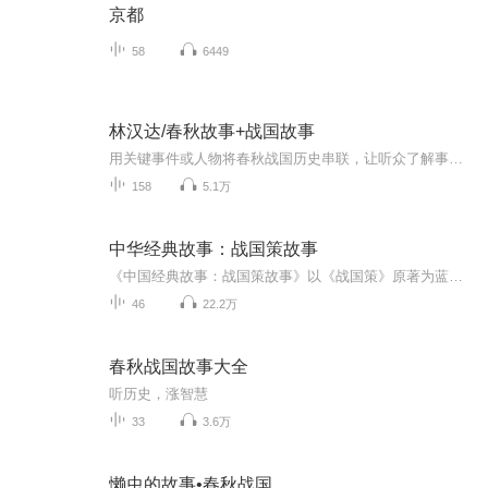
京都
58
6449
林汉达/春秋故事+战国故事
用关键事件或人物将春秋战国历史串联，让听众了解事件的前因后果，人物的主张和人物间的关系。用最通俗的语言讲最专业的知识，林汉达值得去听。适合小学生或想要系统了解历史发展的朋友们！
158
5.1万
中华经典故事：战国策故事
《中国经典故事：战国策故事》以《战国策》原著为蓝本，精选其中广为传诵或具有经典意义的章节进行故事改编。 全书包含故事45则，叙事语言生动活泼，情节结构完整清晰。故事内容以人物充满个性的论辩式对话为主，富于戏剧色彩和感染力，具有较强的可读性。...
46
22.2万
春秋战国故事大全
听历史，涨智慧
33
3.6万
懒虫的故事•春秋战国