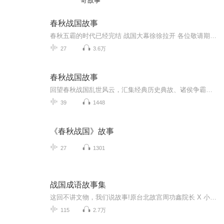
奇故事
春秋战国故事
春秋五霸的时代已经完结 战国大幕徐徐拉开 各位敬请期待：）
27
3.6万
春秋战国故事
回望春秋战国乱世风云，汇集经典历史典故、诸侯争霸、百家思想。以连环画故事形式，生动讲述先贤智慧与时代传奇，趣味读懂上古乱世历史。核心亮点：乱世群雄逐鹿，品读诸子百家千年智慧
39
1448
《春秋战国》故事
27
1301
战国成语故事集
这回不讲文物，我们说故事!原台北故宫周功鑫院长 X 小皮球文创团队精心制作给孩子们「听」的成语故事有声版的「图说中华文化故事」丛书40个成语故事，超过100期，500分钟以上的战国故事探险专业配音 生动活泼 戏剧感十足穿越时空，开启想象，再现触动人心...
115
2.7万