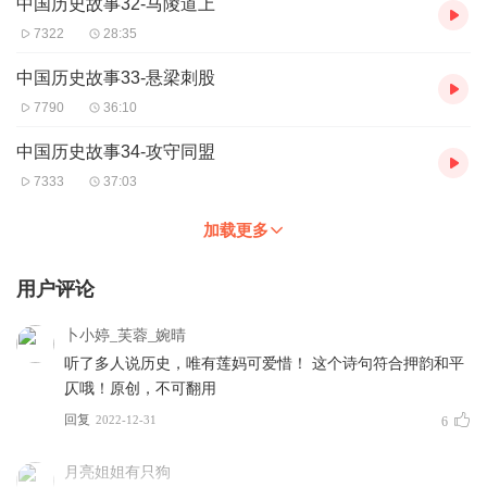
中国历史故事32-马陵道上
7322
28:35
中国历史故事33-悬梁刺股
7790
36:10
中国历史故事34-攻守同盟
7333
37:03
加载更多
用户评论
卜小婷_芙蓉_婉晴
听了多人说历史，唯有莲妈可爱惜！ 这个诗句符合押韵和平
仄哦！原创，不可翻用
回复
2022-12-31
6
月亮姐姐有只狗