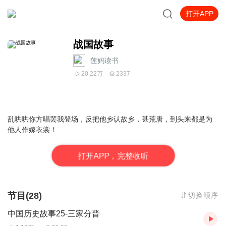
打开APP
战国故事
莲妈读书
20.22万
2337
乱哄哄你方唱罢我登场，反把他乡认故乡，甚荒唐，到头来都是为
他人作嫁衣裳！
打
开
A
P
P，完整收听
节目(28)
切换顺序
中国历史故事25-三家分晋