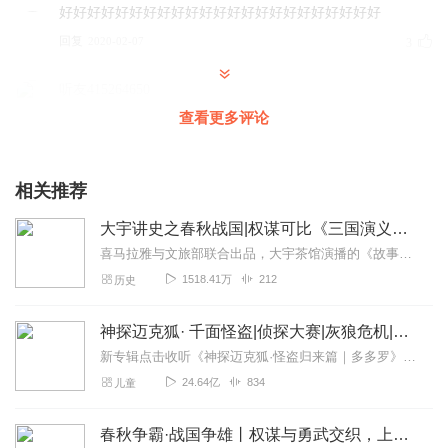
好好好好好好好好好好好好好好好好好好好好好好好
回复
2020-02-07
3
听友415264650
特别好，适合给孩子吃，学习历史
查看更多评论
回复
2022-08-20
1
相关推荐
一只屑迅猛
乱哄哄你方唱罢我登场，反把他乡认故乡。甚荒唐，到头来
大宇讲史之春秋战国|权谋可比《三国演义》，故事不亚《西游记》
都是为他人做嫁衣裳！
喜马拉雅与文旅部联合出品，大宇茶馆演播的《故事中国·中国民间故事》现已上架。迄今为止最权威最全面的民间故事集，原汁原味，重现经典民间故事。听民间故事，寻中国记忆...
回复
2022-06-27
1
1518.41万
212
历史
听友59309776
神探迈克狐· 千面怪盗|侦探大赛|灰狼危机|多多罗
莲妈讲得非常好，我很喜欢
新专辑点击收听《神探迈克狐·怪盗归来篇｜多多罗》！！！>>>点击进入主播橱窗购买《神探迈克狐》系列图书吧!<<<多多罗故事【点击前往】收听多多罗其他好玩有趣的故...
回复
2021-03-31
1
24.64亿
834
儿童
垚垚垚1
春秋争霸·战国争雄丨权谋与勇武交织，上下五千年最灿烂的舞台
莲妈讲得太生动了，和娃一起听得津津有味