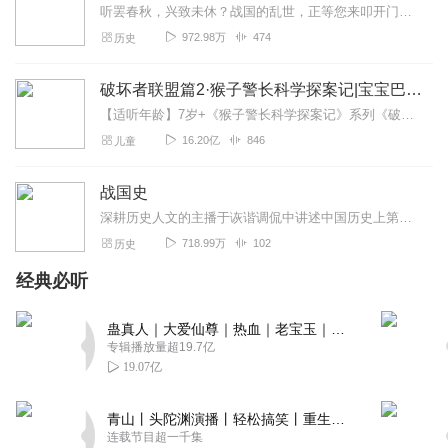
听罢春秋，兴致未休？战国的乱世，正等您来叩开门扉！春秋争霸续作战国争雄现已上线，欢迎订阅收听！中国有一段最辉煌的历史，那就是春秋。中华文明三大家——老子、孔子、...
回复
2021-01-20
1
972.98万
474
历史
你没了歪
破坏者联盟篇2·猴子警长科学探案记|宝宝巴士故事
good gggggggggggggoooooooooooooooooooooddddddddddddd
【适听年龄】7岁+《猴子警长科学探案记》系列《破坏者联盟篇1·猴子警长科学探案记》>>>《破坏者联盟篇2·猴子警长科学探案记》>>>《破坏者联盟篇3·猴子警长科...
回复
2021-01-07
1
16.20亿
846
儿童
1393524kyae
战国史
好听啊。真好听啊，好。
深耕历史人文的主播于诙谐调侃中讲述中国历史上第一个大动乱大分裂时代的历史
回复
2020-11-26
1
718.99万
102
历史
经典必听
公主殿下美美滴
太太太太太太太太太太太太太太好看啦
蛊真人｜大爱仙尊｜热血｜老宝玉｜多人VIP免费有声剧
回复
2020-05-06
1
专辑播放量超19.7亿
19.07亿
yvvvvvv
最好的主播，我特别爱听，希望快点更新
青山丨头陀渊演播丨轻松搞笑丨重生穿越丨古代权谋丨VIP免费 | 多人有声剧
连载节目超一千集
回复
2020-04-23
1