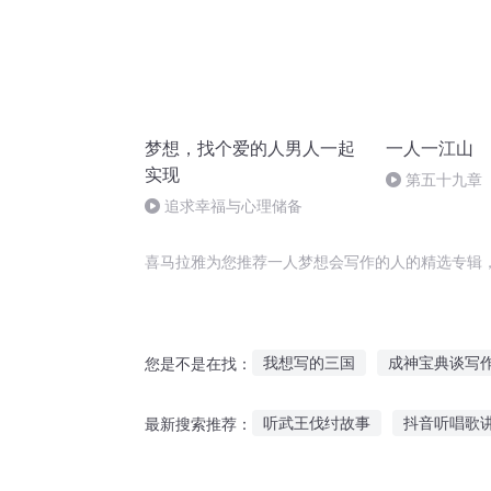
梦想，找个爱的人男人一起
一人一江山
实现
第五十九章（
幻/男频/成长
追求幸福与心理储备
喜马拉雅为您推荐一人梦想会写作的人的精选专辑
我想写的三国
成神宝典谈写
您是不是在找：
写手修仙系统
我只想写小说
听武王伐纣故事
抖音听唱歌
最新搜索推荐：
重生之再写青春
奇幻写作素
听鬼故事影响时运吗
伤感原