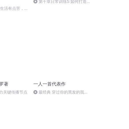
第十章日常训练5:如何打造写
作系统能力的稳定性
-假如生活有点苦，
甜
罗著
一人一首代表作
借力关键传播节点
最经典 穿过你的黑发的我的
手