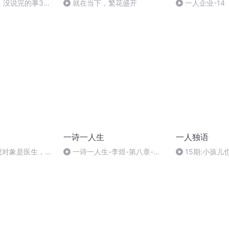
》没说完的事38
就在当下，繁花盛开
一人企业-14
物：与生俱来的
一诗一人生
一人独语
性幻想对象是医生，这
一诗一人生-李煜-第八章-菩
15期:小孩
？
萨蛮赏析
快乐的小孩儿，
到好的花匠!