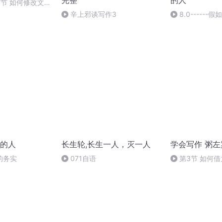
完整
的人
节 如何修改文
效果
辛上邪谈写作3
8.0-----
我希望给你一些
的人
长生轮,长生一人，灭一人
学会写作 粥左
的务实
071自语
第3节 如何