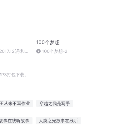
100个梦想
17.12(丹和贝
100个梦想-2
想 (1)
P3打包下载。
王从来不写作业
穿越之我是写手
横空写作
写作新人狂
故事在线听故事
人类之光故事在线听
尔庄园故事在线听
听风雨说你我的故事