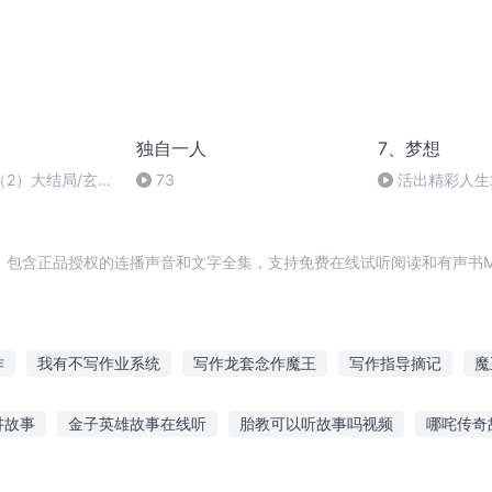
独自一人
7、梦想
2）大结局/玄
73
活出精彩人生20
丝·史密斯)-建立梦
，包含正品授权的连播声音和文字全集，支持免费在线试听阅读和有声书M
作
我有不写作业系统
写作龙套念作魔王
写作指导摘记
魔
写手的穿越
生活不如写书
把你写在日记里
写一个世界
讲故事
金子英雄故事在线听
胎教可以听故事吗视频
哪咤传奇
材
都市之写作成神
不会写日记
再写传奇
声故事在线听
听故事的胖子图片大全
催眠双语故事在线听
威