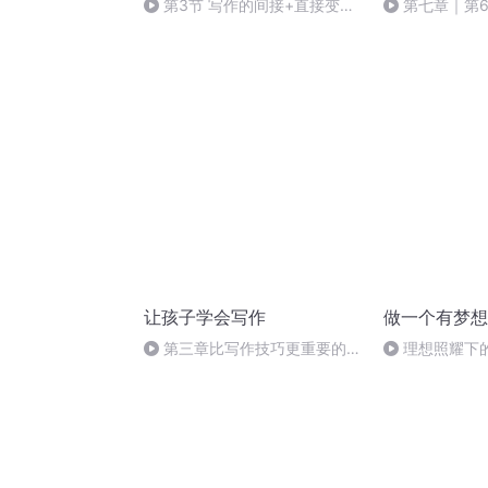
第3节 写作的间接+直接变现
第七章｜第6
路径
章，提高成稿
让孩子学会写作
做一个有梦想
第三章比写作技巧更重要的
理想照耀下
——很高兴认识你，山姆（全书
终结）