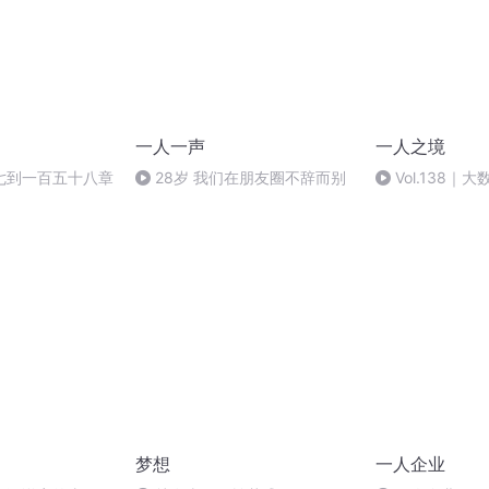
一人一声
一人之境
七到一百五十八章
28岁 我们在朋友圈不辞而别
Vol.138
一直往前看的人
梦想
一人企业