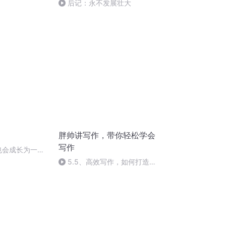
后记：永不发展壮大
胖帅讲写作，带你轻松学会
写作
儿也会成长为一个
难养的花终会遇
5.5、高效写作，如何打造适
合自己的写作程序