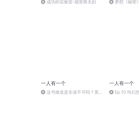
成功的实验室-德里斯夫妇
梦想《秘密
第5章上天的礼
渴望（01）
一人有一个
一人有一个
这书难道是非读不可吗？英文
Ep.10 
书阅读经验与（漫长的）心理建
是可以说的吗
设分享｜世界读书日特别节目