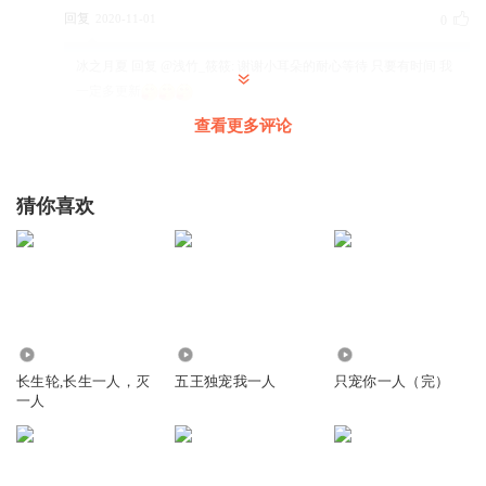
回复
2020-11-01
0
冰之月夏
回复 @
浅竹_筱筱
:
谢谢小耳朵的耐心等待 只要有时间 我
一定多更新
查看更多评论
1826212osak
一个月才更一次，这不更了，希望多更，谢谢
猜你喜欢
回复
2020-11-13
0
3336
29.00万
67.05万
长生轮,长生一人，灭
五王独宠我一人
只宠你一人（完）
一人