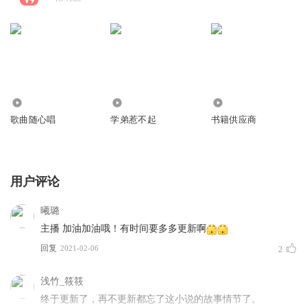
1175
1801
1359
歌曲随心唱
学弟惹不起
书籍供应商
用户评论
曦璐
主播 加油加油哦！有时间要多多更新啊
回复
2021-02-06
2
浅竹_筱筱
终于更新了，再不更新都忘了这小说的故事情节了。