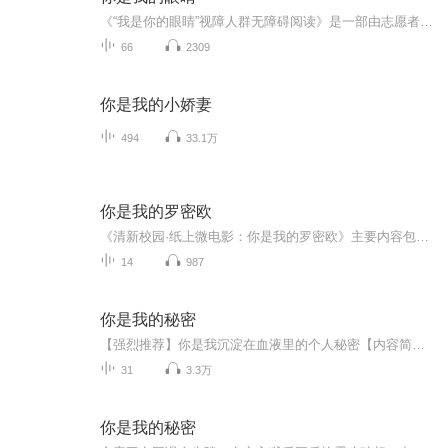
《“我是你的眼睛”视障人群无障碍阅读》是一部由志愿者“朗读”捐助制成的有声读物，也是一项关注视障群体“读书”的爱心出版项目。目的在于更好地推动公益助盲活动的继续开展，通过更为便捷的无障碍阅读方式，让更多的视障群体享受到读书的乐趣，真正体...
66
2309
你是我的小娇妻
494
33.1万
你是我的罗密欧
《清新校园·纸上微电影：你是我的罗密欧》主要内容包括：结巴小虫苏美达、关于“我爱你”、结巴的爱情条约、令人疑惑的情书、双层含义的忏悔录、神秘失踪事件、他被困在女厕中、我被“绑架”了、他背上的女孩是谁、苏美达的浪漫之旅等。作者：鲁奇，原名张驰，黑龙江省巴彦县人，80后作家，鲁迅文学院第六届全国中青年作家高级研讨班学员，做过编辑，当过狱警。14岁开始创作，作品多次荣获《少年文艺》“好作品奖”一等奖，已出版校园小说《男生隔壁是女生》《你是我的罗密欧》《我是你的朱丽叶》《...
14
987
你是我的秘密
【强烈推荐】你是我沉淀在血液里的个人秘密【内容简介】 女主陈嘉音在一场政商界的内斗之中，因为母亲的复仇巾帼之举，历经了一场人生的噩梦，母亲受伤惨重，闺蜜背叛，喜欢的少年远走异乡他国，而她自己，在监狱里度过了本该人生最美的年华。当年舆论的...
31
3.3万
你是我的秘密