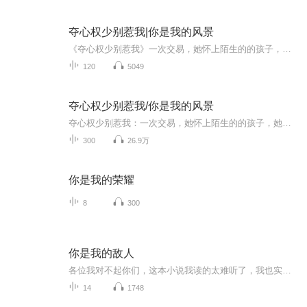
夺心权少别惹我|你是我的风景
《夺心权少别惹我》一次交易，她怀上陌生的的孩子，她怀着孕，嫁给了和她定有娃娃亲的男人。 本以为这时一场各怀心思的交易，却在这段婚姻里，纠缠出不该有的深情。 十月怀胎临产之时，他地上一纸离婚协议书，她才幡然醒悟。 后来他说，老婆回来，我爱的一直都是你。【专辑简介】...
120
5049
夺心权少别惹我/你是我的风景
夺心权少别惹我：一次交易，她怀上陌生的的孩子，她怀着孕，嫁给了和她定有娃娃亲的男人。 本以为这时一场各怀心思的交易，却在这段婚姻里，纠缠出不该有的深情。 十月怀胎临产之时，他地上一纸离婚协议书，她才幡然醒悟。 后来他说，老婆回来，我爱的一直都是你。【收听须知】1、该专辑免费收听。...
300
26.9万
你是我的荣耀
8
300
你是我的敌人
各位我对不起你们，这本小说我读的太难听了，我也实在对不起李承鹏，辜负了他的青春我实在建议你们别听真的，真不是反话，是我自己听了都难受。我读巨流河的时候没这么不正常啊。。。。以后我都不想读小说了~~~~~~第一集的声音的确过大，第二集就好了，但...
14
1748