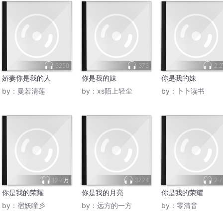
3250
373
2.
娇妻你是我的人
你是我的妹
你是我的妹
by：
曼若清莲
by：
xs陌上轻尘
by：
卜卜读书
12.7万
3724
2.
你是我的荣耀
你是我的月亮
你是我的荣耀
by：
宿妖瞳彡
by：
远方的一方
by：
零清音