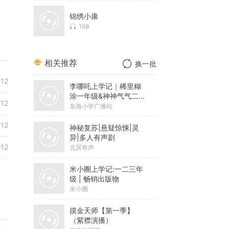
锦绣小康
168
相关推荐
换一批
-12
李哪吒上学记｜稀里糊
涂一年级&神神气气二年
-12
级
东海小学广播站
-12
神秘复苏|悬疑惊悚|灵
异|多人有声剧
-12
北冥有声
米小圈上学记:一二三年
级 | 畅销出版物
米小圈
摸金天师【第一季】
（紫襟演播）