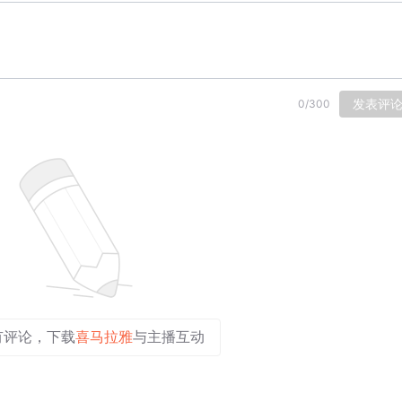
发表评
0
/
300
有评论，下载
喜马拉雅
与主播互动