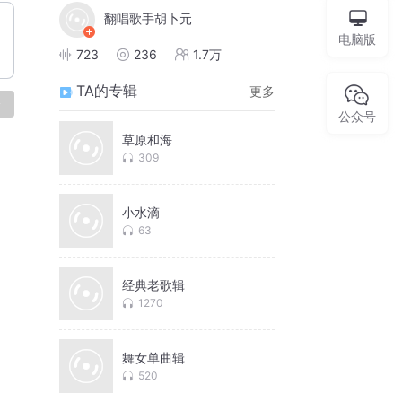
翻唱歌手胡卜元
电脑版
723
236
1.7万
TA的专辑
更多
论
公众号
草原和海
309
小水滴
63
经典老歌辑
1270
舞女单曲辑
520