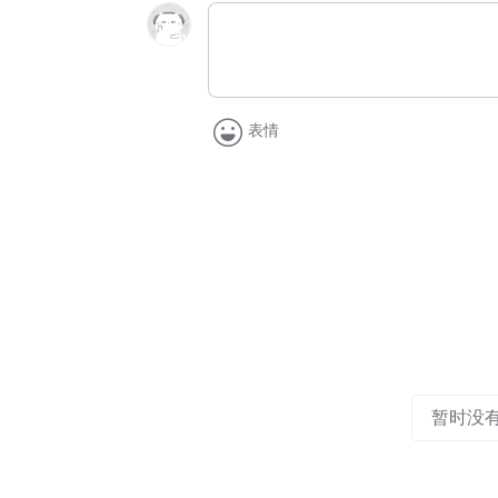
表情
暂时没