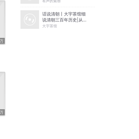
有声的紫襟
话说清朝丨大宇茶馆细
说清朝三百年历史|从努
尔哈赤到末代皇帝溥仪|
大宇茶馆
康熙雍正乾隆
2万
7万