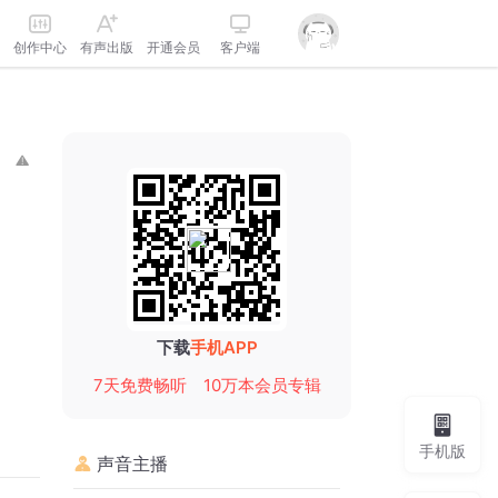
创作中心
有声出版
开通会员
客户端
下载
手机APP
7天免费畅听
10万本会员专辑
手机版
声音主播