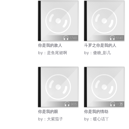
1748
5141
你是我的敌人
斗罗之你是我的人
by：
是鱼尾裙啊
by：
傻糖_影几
905
1.1万
你是我的眼
你是我的情劫
by：
大紫茄子
by：
暖心话丫