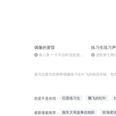
偶像的黄昏
练习生练习声
第八章 一个不合时宜的漫游
进阶第七周
（二）35-37
喜马拉雅为您推荐偶像练习生叶飞的精选专辑，包
巨星练习生
飘飞的红叶
您是不是在找：
恋恋物语爱的告白练习
我的
跑车大哥故事在线听
听海星
最新搜索推荐：