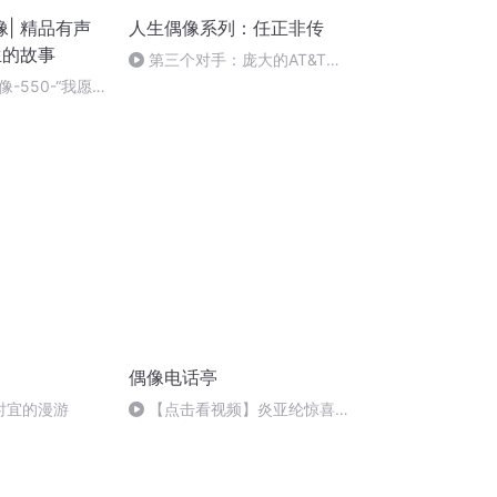
| 精品有声
人生偶像系列：任正非传
生的故事
第三个对手：庞大的AT&T公
司
-550-“我愿
”（完结）
偶像电话亭
合时宜的漫游
【点击看视频】炎亚纶惊喜连
线粉丝