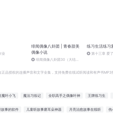
绯闻偶像八卦团 | 青春甜美
练习生活练习
偶像小说
作业
第十三章 爱
绯闻偶像八卦团30（大结
局）
含正品授权的连播声音和文字全集，支持免费在线试听阅读和有声书MP3
狂魔叶小飞
魔法习练记
全职高手之偶像叶神
王牌练习生
练习笔记二
武练飞仙
电竞之超级练习生
练习和你说再见
讲故事的软件
儿童听故事磨耳朵神器
月亮治愈故事在线听
伤