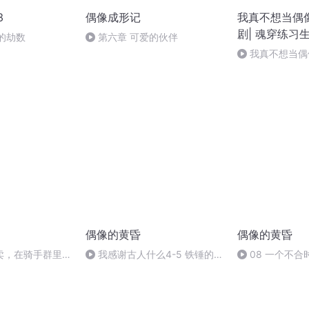
3
偶像成形记
我真不想当偶像
剧| 魂穿练习
你的劫数
第六章 可爱的伙伴
我真不想当偶像
意重新认识你们
偶像的黄昏
偶像的黄昏
卖，在骑手群里炸
我感谢古人什么4-5 铁锤的
08 一个不
话-摘自《查拉图斯特拉如是
说》