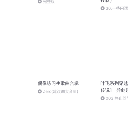
授权）
完整版
36.一些闲话
偶像练习生歌曲合辑
叶飞系列穿越小
传说1：异剑
Zero(建议调大音量)
003.静止