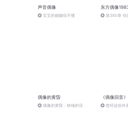
声音偶像
东方偶像198
宝宝的婚姻你不懂
第380章 
偶像的黄昏
《偶像回音》
偶像的黄昏：铁锤的话
曾经这份外
了锅