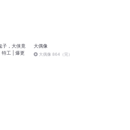
鬼子，大侠竟
大偶像
| 特工 | 爆更
大偶像 864（完）