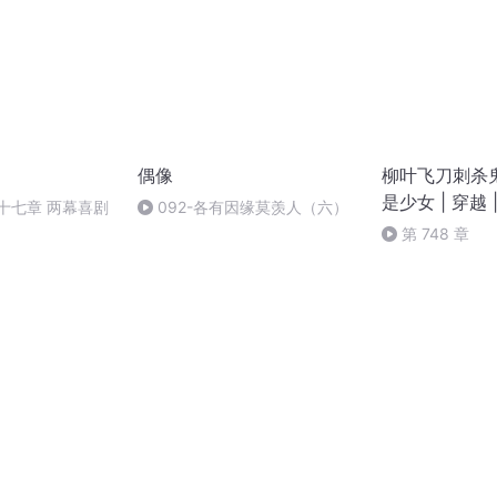
偶像
柳叶飞刀刺杀
是少女 | 穿越 
第十七章 两幕喜剧
092-各有因缘莫羡人（六）
第 748 章