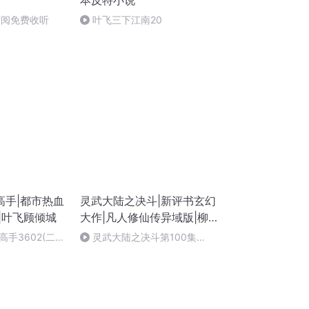
本反特小说
 订阅免费收听
叶飞三下江南20
高手|都市热血
灵武大陆之决斗|新评书玄幻
|叶飞顾倾城
大作|凡人修仙传异域版|柳
叶飞鸿主播
手3602(二)
灵武大陆之决斗第100集
）（霸婿从轮回
（完）
老粉来~）