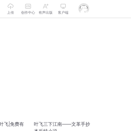
上传
创作中心
有声出版
客户端
叶飞|免费有
叶飞三下江南——文革手抄