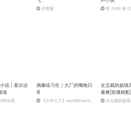
飞
声小说
完整版
第 2169 集
说 | 塞尔达
偶像练习生｜大厂的嘴炮日
女总裁的超级
领域
常
暴爽|双播精配
器与制冰器
【乐华七子】wam的reaction
女总裁的超级高
的reaction
这样挺好！（完
开始！已养肥！