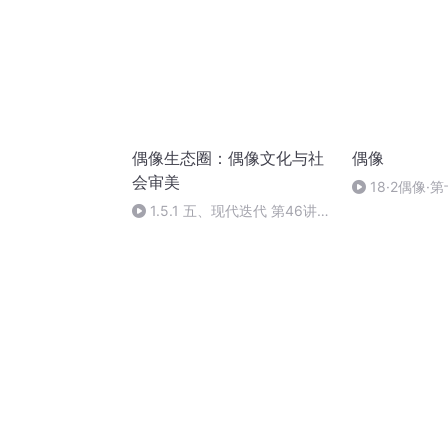
偶像生态圈：偶像文化与社
偶像
会审美
18·2偶像·
1.5.1 五、现代迭代 第46讲
改革开放后偶像文化的新起点