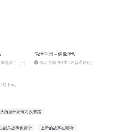
爱
偶活学园～偶像活动
了就是爱了（7）
偶活学园 第1季 12(普通话版)
打包下载。
从西游开始练习反套路
叶飞找上帝
想飞的叶
叶落纷飞
心甜瓜故事免费听
上帝的故事在哪听