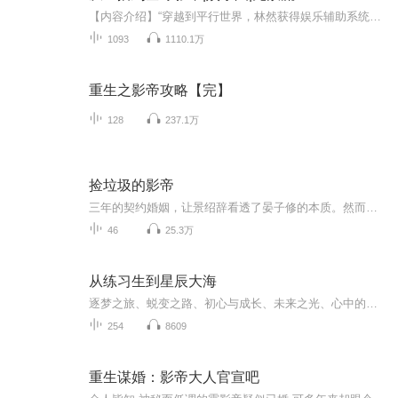
【内容介绍】“穿越到平行世界，林然获得娱乐辅助系统。于是，即将倒闭的电台节目中多了一个讲故事的主持人。“这是讲故事？我怎么感觉比看6D全高清电影还要爽！” “为什么只讲两个小时，林然的故事我能听一整天！” “啊啊啊……后面呢？听不到结局我死...
1093
1110.1万
重生之影帝攻略【完】
128
237.1万
捡垃圾的影帝
三年的契约婚姻，让景绍辞看透了晏子修的本质。然而离婚后——这位作精晏子修却火遍了整个娱乐圈。微博上，粉丝将晏子修拟作巅上云雾中雪：“嗷嗷嗷这是我人生的白月光！帅的我腿软！”“我要晕了，闭眼之前想见到我的梦中情人晏子修。”但在生活中，景绍...
46
25.3万
从练习生到星辰大海
逐梦之旅、蜕变之路、初心与成长、未来之光、心中的舞台梦初识录音，开启探索之旅最初，我被录音的魅力深深吸引，怀揣着对声音艺术的热爱，踏入了录音的世界。起初，我对录音一无所知，设备操作、声音处理、录音技巧等都让我感到无从下手。但正是这份懵懂...
254
8609
重生谋婚：影帝大人官宣吧