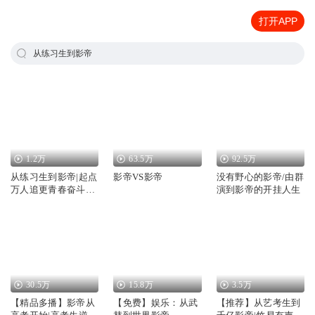
打开APP
从练习生到影帝
1.2万
63.5万
92.5万
从练习生到影帝|起点
影帝VS影帝
没有野心的影帝/由群
万人追更青春奋斗大
演到影帝的开挂人生
剧
30.5万
15.8万
3.5万
【精品多播】影帝从
【免费】娱乐：从武
【推荐】从艺考生到