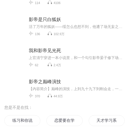
114
4106
影帝是只白狐妖
活了万年的狐妖——绥怎么也想不到，他遭了场无妄之灾，竟是见到了人间千万载之后的景象。高楼大厦，灯火辉煌，车如流水马如龙。一朝穿越时空，古代狐妖成了现代小明星。且看琴棋诗画，阴谋阳谋样样精通的老妖精，一朝穿越成过气花瓶，如何一路艳惊四座，...
136
102.9万
我和影帝见光死
上官清宁穿进一本小说里，和一个勾引影帝晏子修下场凄惨的炮灰上官清宁同名同姓，他们因手机共同读书开始的故事。后面两人见光死的故事，就请期待。 （这是个人喜欢录的小说，耳机录的一般般，没有授权，要是侵权，请告知在下，我肯定会马上删除）
62
2.4万
影帝之巅峰演技
【内容简介】巅峰的演技，上到九十九下到刚会走，一个拥有如同鬼魅附体般表演天赋的演员横空出世，他可以是铁骨柔情，霸气绝伦的西楚霸王！也是那羽扇纶巾多智近妖的诸葛孔明！还是那人见人爱花见花开的青村美少年！就连反串娇滴滴的美娇娘，也被他演绎的...
370
44.9万
您是不是在找：
练习和你说再见
恋爱要在学习之后
天才学习系统