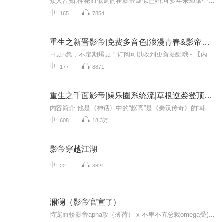
众人皆知,神秘而低调的霍影帝疑似已婚,可多年来却跟个禁欲单身男青年一样,连绯闻都自动屏蔽。可是,自从娱乐圈第一女经纪乔翎死了后,一切好像就变得有些不一样了。第一次热搜,他携女友进组第二次热搜,新人女演员半夜敲他房门第三次热搜,在传出两人cp名字时,...
165
7854
重生之新晋影帝|免费多音色|浪漫青春&影帝&娱乐圈
日更5集，不定期爆更！订阅可以收到更新提醒哦~ 【内容简介】 在权力的漩涡中，陆知远与单一的命运交织在一起。陆知远，一位底层出身的官员，以其勤勉正直和卓越才能，在朝堂上崭露头角，却不幸卷入了权力斗争的风暴。而单一，一名游走在黑暗世界的杀手，...
177
8871
重生之千面影帝|娱乐圈系统流|草根逆袭登顶传奇|影帝系统
内容简介 他是《神话》中的“赵高”是《秦汉传奇》的“韩信”是《鬼吹灯》里的“鹧鸪哨”也是《唐伯虎点秋香》里的祝枝山是《无间道》里的“陈永仁”更是《赌神》里的“高进”还是《笑傲江湖》里的令狐冲。他 演配角，演主角，也演超级大反派。当小鲜肉...
608
18.3万
影帝穿越江湖
22
3821
澜澜（影帝官宣了）
恃宠而骄影帝apha攻（薄荷） x 不卑不亢总裁omega受(蔷薇)如果我们两个人真是一对百分百恋人的话，肯定还会有一天在哪里相遇。下次相遇时，如果仍然觉得对方百分百，就马上在那里结婚，好吗？仅以此文献给这世上最坚强又最脆弱，最伟大却又最卑微的爱情！