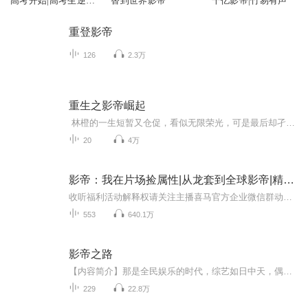
高考开始|高考生逆袭
替到世界影帝
千亿影帝|竹易有声
成影帝秘籍
重登影帝
126
2.3万
重生之影帝崛起
林橙的一生短暂又仓促，看似无限荣光，可是最后却孑然一身。他在娱乐圈摸爬滚打十年，好不容易到达一定的高度，走到人生巅峰，却因为一场车祸意外身亡，所有成就光荣化为乌有。 一朝重生，巨星影帝变羸弱少年。重操旧业，影帝崛起，再创辉煌...
20
4万
影帝：我在片场捡属性|从龙套到全球影帝|精品多人有声剧
收听福利活动解释权请关注主播喜马官方企业微信群动态，点击主播主页第一张轮播图可加入喜马官方企业微信群！【作者/主播】作者：农夫真不甜演播：云鹤鸣【购买须知】1、本作品为付费有声书，购买成功后，即可收听。2、版权归原作者所有，严禁翻录成任何形...
553
640.1万
影帝之路
【内容简介】那是全民娱乐的时代，综艺如日中天，偶像剧混沌初开，乐坛最后的辉煌时刻，名符其实的娱乐盛世。作为大小s的同学，杜翰文如何开启属于自己的时代。宝岛七仙女，黑白配，f4，我猜，超级星期天，四小天后。在这个盛世时代绽放他们的星光。同杜翰...
229
22.8万