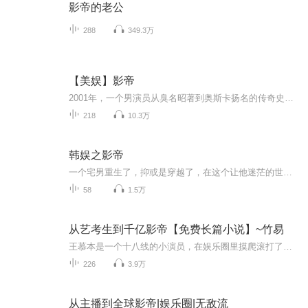
影帝的老公
288
349.3万
【美娱】影帝
2001年，一个男演员从臭名昭著到奥斯卡扬名的传奇史新文开启，欢迎关注。CP埃伯特X莱昂纳多，主攻。
218
10.3万
韩娱之影帝
一个宅男重生了，抑或是穿越了，在这个让他迷茫的世界里，刚刚一岁多的他就遇到了西卡，六岁就遇到了水晶小公主。从爱回家这部文艺片开始，金钟铭在韩国娱乐圈中慢慢成长，最终成为了韩国娱乐圈中独一无二的影帝。而在这个过程中，这个迷茫的男人不仅实现了自己的价值与理想，还认清了自己的内心，与那个注定的人走在了一起。韩娱文，单女主，女主无误了...
58
1.5万
从艺考生到千亿影帝【免费长篇小说】~竹易
王慕本是一个十八线的小演员，在娱乐圈里摸爬滚打了多年，依旧毫无起色。一觉醒来，他发现自己竟然穿越到了一个平行世界，成为了坐在教室里的一名高三学生。上辈子他没有这么优越的条件，那么这一次他断然不会轻易的放过逆袭的机会。有了系统加持，为他增...
226
3.9万
从主播到全球影帝|娱乐圈|无敌流