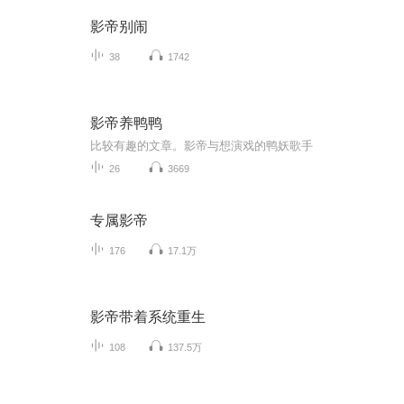
影帝别闹
38
1742
影帝养鸭鸭
比较有趣的文章。影帝与想演戏的鸭妖歌手
26
3669
专属影帝
176
17.1万
影帝带着系统重生
108
137.5万