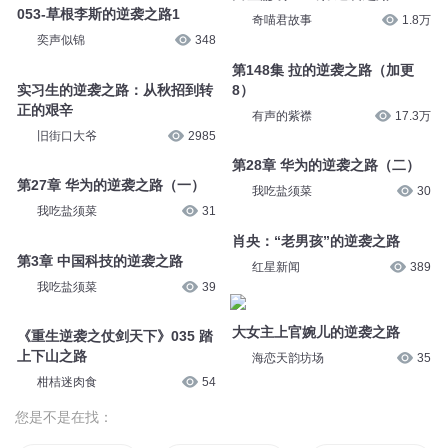
053-草根李斯的逆袭之路1
奇喵君故事
1.8万
奕声似锦
348
第148集 拉的逆袭之路（加更
实习生的逆袭之路：从秋招到转
8）
正的艰辛
有声的紫襟
17.3万
旧街口大爷
2985
第28章 华为的逆袭之路（二）
第27章 华为的逆袭之路（一）
我吃盐须菜
30
我吃盐须菜
31
肖央：“老男孩”的逆袭之路
第3章 中国科技的逆袭之路
红星新闻
389
我吃盐须菜
39
大女主上官婉儿的逆袭之路
《重生逆袭之仗剑天下》035 踏
上下山之路
海恋天韵坊场
35
柑桔迷肉食
54
您是不是在找：