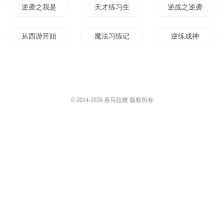
逆袭之我是影后
天才练习生我家老公不是人
逆战之逆袭
从西游开始练习反套路
魔法习练记
逆练成神
灵修女王逆袭记
练习和你说再见
从练习生到影帝
王牌练习生
我的练习笔记二
巨星练习生
© 2014-
2026
喜马拉雅 版权所有
夏清的逆袭人生
快穿之逆袭
快穿之逆袭人生
穿越逆袭记
逆袭年华
恋恋物语爱的告白
三国逆袭
从最强练习生到全