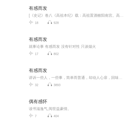
有感而发
[《史记》卷八《高祖本纪》载：高祖置酒雒阳南宫。高祖曰：“列侯诸将无敢隐朕，皆言其情。吾所以有天下者何？项氏之所以失天下者何？”高起、王陵对曰：“陛下慢而侮人，项羽仁而爱人。然陛下使人攻城略地，所降下者因以予之，与天下同利也。项羽妒贤嫉能...
18
928
有感而发
就事论事 有感而发 没有针对性 只谈烟火
17
802
有感而发
讲诉一些人，一些事，简单而普通，却动人心扉，回味无穷！
32
3893
偶有感怀
读书滋逸气,阅世益豪情。
7
404