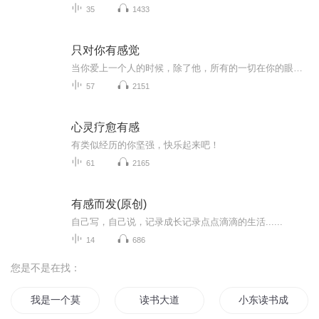
35
1433
只对你有感觉
当你爱上一个人的时候，除了他，所有的一切在你的眼中，都只是他的背景。你是我猜不到的不知所措，我是你想不到的意外收获。建一座城，设一场局，费尽心机，只为留你在我身边。
57
2151
心灵疗愈有感
有类似经历的你坚强，快乐起来吧！
61
2165
有感而发(原创)
自己写，自己说，记录成长记录点点滴滴的生活......
14
686
您是不是在找：
我是一个莫得感情的写手
读书大道
小东读书成仙了