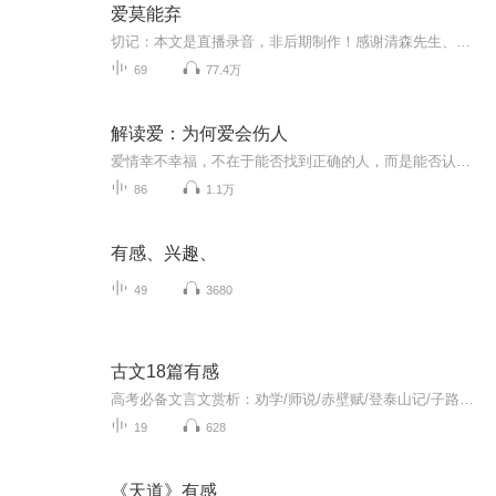
爱莫能弃
切记：本文是直播录音，非后期制作！感谢清森先生、十八和花落如风的客串。 婚礼前夜，宋欢语才发现未婚夫与好朋友的双重背叛。 情难舍，意难断，她买醉消愁，却于另一个时空与同样饮酒求醉的伤心绝望之人——某朝太傅千金董玉洁互换了灵魂…… 董玉洁对京城第一才子——谢审言心生爱慕而大胆求婚，却遭拒绝。 爱莫能弃 谢审言的父亲招人陷害，官位被削，谢家从此落败。求爱不成的董玉洁因爱生恨，私自将谢审言囚禁于别院，对他百般凌辱，导致其残。 醉酒梦醒，宋欢语已成董玉洁，她对遍体鳞伤的审言心生怜爱之意，对他细心照料，嘘寒问暖，审言对她却冷淡不言。爱恨交织，却暗生情愫，然而彼此身份悬殊、世俗流言飞语……他们的爱情满是荆棘，何以能执子之手，与子偕老？
69
77.4万
解读爱：为何爱会伤人
爱情幸不幸福，不在于能否找到正确的人，而是能否认清自己的内心。
86
1.1万
有感、兴趣、
49
3680
古文18篇有感
高考必备文言文赏析：劝学/师说/赤壁赋/登泰山记/子路、曾皙、冉有、公西华侍坐/谏太宗十思疏/答司马谏议书/阿房宫赋/六国论/论语/屈原列传/过秦论/五代史伶官传序/陈情表/项脊轩志/归去来兮辞/种树郭橐驼传/石钟山记
19
628
《天道》有感