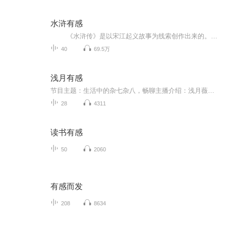
水浒有感
《水浒传》是以宋江起义故事为线索创作出来的。宋江起义发生在北宋徽宗时期，《宋史》的《徽宗本纪》《侯蒙传》《张叔夜传》等都有记载。从南宋起，宋江起义的故事就在民间流传，《醉翁谈录》记载了一些独立的有关水浒英雄的传说，《大宋宣和遗事》把许多水浒故事联缀起来，和长篇小说已经很接近。元代出现了不少水浒戏，一批梁山英雄作为舞台形象出现。《水浒传》是宋江起义故事在民间长期流传基础上产生出来的，吸收了民间文学的营养。 小说故事情节曲折，语言生动，人物性格鲜明，具有高度的艺术成就。 读水浒，在里面感受到了什么，请听！
40
69.5万
浅月有感
节目主题：生活中的杂七杂八，畅聊主播介绍：浅月薇蓝主播寄语：谈谈心，聊聊天，让自己每天开开心心更新频率：不定时不定期更新^_^
28
4311
读书有感
50
2060
有感而发
208
8634