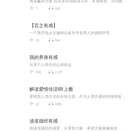
阅读�有力量 钰灵讲诗词陪读几年，有感而发。诗词曲赋，不限题材。是妈妈更是自己，是送给孩子的礼物�，更是记录自己的人生感悟！总有一段文字沁人心脾伴你入眠，总有一段诗词要陪孩子读，总有一种可能要自己探索。欢迎订阅！每周更新1-2期，更新不易，...
7
442
【言之有感】
一个离开电台主播岗位多年半老男人的感悟声音。
13
554
我的养身有感
分享个人养生的心得体会
238
1.5万
解读爱情佳话l听上瘾
爱情是人类生活的永恒主题，作为人类共通的情感体验，能够引发广泛共鸣。无论是初恋的纯真、失恋的痛苦还是相守的坚定，爱情故事的具体情节让人感同身受。讲述爱情故事是情感教育的重要内容。主播讲述既具艺术性又具思想深度的爱情佳话，传递对美好生活的...
12
4381
读道德经有感
阅读道德经的感受，分享给大家，希望大家能够喜欢，谢谢，希望大家多多订阅，点赞，加关注！