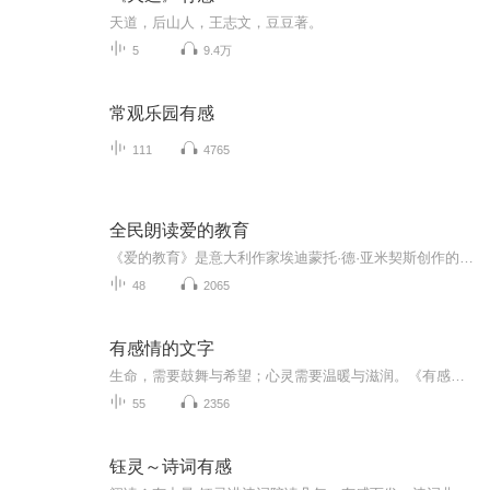
天道，后山人，王志文，豆豆著。
5
9.4万
常观乐园有感
111
4765
全民朗读爱的教育
《爱的教育》是意大利作家埃迪蒙托·德·亚米契斯创作的长篇日记体小说，首次出版于1886年。《爱的教育》是一本日记体的小说，写的是一个小学四年级学生安利柯一个学年的生活，期间穿插着老师每月给学生讲述的“故事”，还有父母为他写的许多具有启发意义的文章。《爱的教育》光在意大利就印行一百多版，销量达一千多万册，并被译成多种文字。这部作品还被多次改编成动画片和故事片，绘成精美的画报
48
2065
有感情的文字
生命，需要鼓舞与希望；心灵需要温暖与滋润。《有感情的文字》汇集了诸多温暖治愈、富有深意的小故事。文字饱含温度，每一段情节都直击人心，在细腻的讲述中传递善意与力量，兼具感染力与教育意义。带你在声音里感受人间温情，领悟生活智慧，于平凡故事中...
55
2356
钰灵～诗词有感