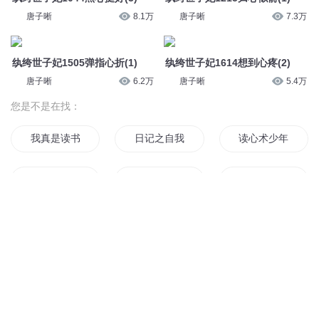
唐子晰
8.1万
唐子晰
7.3万
纨绔世子妃1505弹指心折(1)
纨绔世子妃1614想到心疼(2)
唐子晰
6.2万
唐子晰
5.4万
您是不是在找：
我真是读书人
日记之自我阅读
读心术少年
我要读书
读书成神
重生读档
我只想好好读书
阅读成神
老不读三国
我是一个会读心的修真者
最强读心师
古事记月读命之神
© 2014-
2026
喜马拉雅 版权所有
读书大道
读者的心理
我的读者是神仙