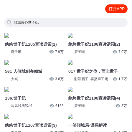
打开APP
倾城读心世子妃
纨绔世子妃1105宣读遗诏(1)
纨绔世子妃1106宣读遗诏(2)
唐子晰
7.9万
唐子晰
7.9万
561 人倾城剑亦倾城
017 世子妃之位，而非世子
大斌
3.6万
甜酒园子_喜播声工场
1.7万
136.世子妃
纨绔世子妃1108宣读遗诏(4)
冷风浅浅说书
6165
唐子晰
8万
纨绔世子妃1107宣读遗诏(3)
一笑倾城局-谋局解读