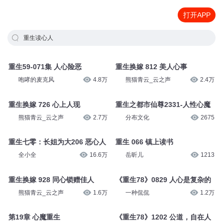
打开APP
重生读心人
重生59-071集 人心险恶
重生换嫁 812 美人心事
咆哮的麦克风
4.8万
熊猫青云_云之声
2.4万
重生换嫁 726 心上人现
重生之都市仙尊2331-人性心魔
熊猫青云_云之声
2.7万
分布文化
2675
重生七零：长姐为大206 恶心人
重生 066 镇上读书
全小全
16.6万
岳昕儿
1213
重生换嫁 928 同心锁赠佳人
《重生78》0829 人心是复杂的
熊猫青云_云之声
1.6万
一种侃侃
1.2万
第19章 心魔重生
《重生78》1202 公道，自在人