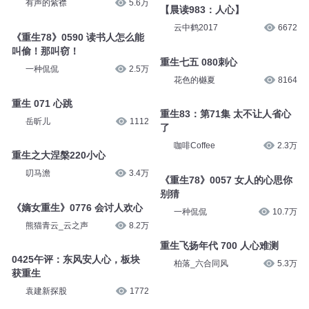
有声的紫襟
5.6万
【晨读983：人心】
云中鹤2017
6672
《重生78》0590 读书人怎么能
叫偷！那叫窃！
重生七五 080刺心
一种侃侃
2.5万
花色的樾夏
8164
重生 071 心跳
重生83：第71集 太不让人省心
岳昕儿
1112
了
咖啡Coffee
2.3万
重生之大涅槃220小心
叨马澹
3.4万
《重生78》0057 女人的心思你
别猜
《嫡女重生》0776 会讨人欢心
一种侃侃
10.7万
熊猫青云_云之声
8.2万
重生飞扬年代 700 人心难测
0425午评：东风安人心，板块
柏落_六合同风
5.3万
获重生
袁建新探股
1772