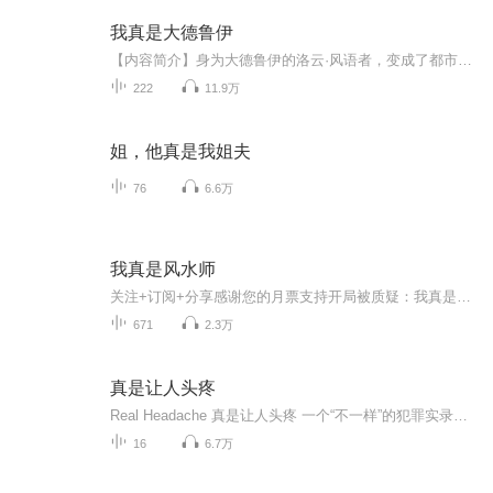
我真是大德鲁伊
【内容简介】身为大德鲁伊的洛云·风语者，变成了都市中的单亲爸爸。还带着一个有德鲁伊天赋的女儿。女儿是个不省心的熊孩子。除了天赋超群，没事就变熊坑爹以外，最热衷的就是给自己加冕为皇。“瑶瑶是七海女皇，没有人能抢女皇的宝座。妹妹也不例外。”...
222
11.9万
姐，他真是我姐夫
76
6.6万
我真是风水师
关注+订阅+分享感谢您的月票支持开局被质疑：我真是风水大师 女频 悬疑探险 这是一片平原荒地,它的四面有三面是湖水环绕,剩下的一面则是长了郁郁葱葱的林荫长道，直直地通向中心主宫:这主官不仅风景好，还又地势稍稍偏高，正巧把可将周围远处的风景一览无...
671
2.3万
真是让人头疼
Real Headache 真是让人头疼 一个“不一样”的犯罪实录电台可爱又迷人的Simon和Sylvia 会在每周五 跨国连线 在芝加哥和北京为你带来一期全世界范围内 让人头疼的真实犯罪案件周五见Podcast:真是让人头疼Pocket Casts:真是让人头疼Weibo:真是让人头疼_RH
16
6.7万