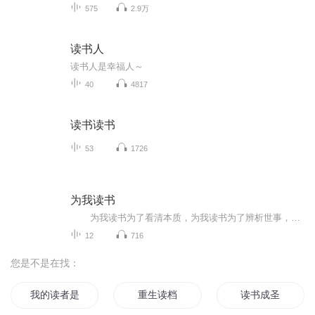
575
2.9万
读书人
读书人是幸福人～
40
4817
读书读书
53
1726
为我读书
为我读书为了看清本质，为我读书为了辨析世事，为我读书为了有一天有可能实现自我，欢迎大家收听。 没听完是过客，听完了的是同志，请大家踊跃点赞评论收藏订阅我的栏目，也请大家酌情打赏，一块是鼓励，两块是红利，五块以上是动力，也许我能有资格推掉其他课程为你读书、为我读书。
12
716
您是不是在找：
我的读者是神仙
重生读档
读书成圣