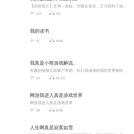
【内容简介】开局一条鲲，升级全靠吞，王凡得到了鲲鹏系统，吞一切生灵，纵横都市，天下无敌。 【作者/主播】作者：张小怕 主播：天方烨談【购买须知】1、本作品为付费有声书，前22集为免费试听，购买成功后，即可收听，可下载重复收听。2、版权归原作者...
227
3万
我的读书
97
4648
我真是小熊游戏解说。
有趣的植物大战僵尸奇葩。科幻感满满的我的世界钢铁侠模拟器。喜欢的可以点一个关注或者是点一个赞支持一下。
53
45.3万
网游我进入真是游戏世界
网游我进入真是游戏世界
68
9708
人生啊真是寂寞如雪