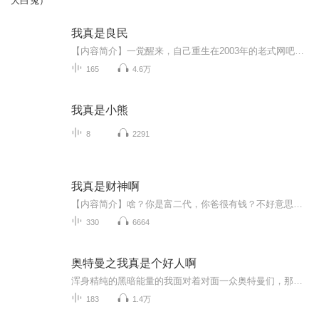
大白兔）
我真是良民
【内容简介】一觉醒来，自己重生在2003年的老式网吧里，曾经的一切又可以重来。这一世，他要奋斗。【作者/主播简介】作者：二将，网络小说作家。主播：佐手大神【购买须知】1、本作品为付费有声书，前32集为免费试听，购买成功后，即可收听，可下载重复收...
165
4.6万
我真是小熊
8
2291
我真是财神啊
【内容简介】啥？你是富二代，你爸很有钱？不好意思。老子拔一根毛都就能变成钱！【作者/主播简介】作者：财源广进啊主播：梦语阁文化传媒【购买须知】1、本作品为付费有声书，前31集为免费试听，购买成功后，即可收听，可下载重复收听。2、版权归原作者所...
330
6664
奥特曼之我真是个好人啊
浑身精纯的黑暗能量的我面对着对面一众奥特曼们，那个，我说我是个好人你信嘛！别打脸，别打那里！不讲武德啊。
183
1.4万