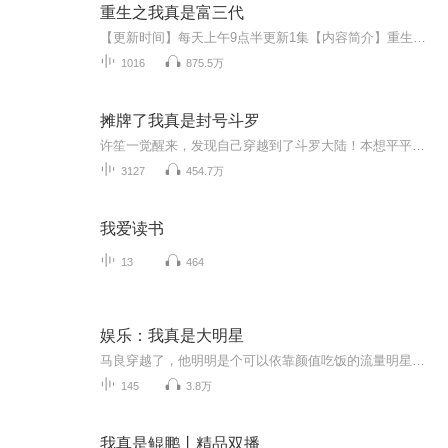
重生之我真是富三代
【更新时间】每天上午9点半更新1集【内容简介】重生归来，自己摇身一变，竟然变成了富三代，从此之后，一条康庄大道在林逸面前，缓缓展开！【作者简介】妖邪有泪，酷匠网签约作者【主播简介】青石：从事配音工作三年，擅长各类小说剧配音、商业配音、自媒体配音，曾为多家企业公司及自媒体平台提供配音。王礼礼：非著名退堂鼓表演艺术家，代表作品:《我五行缺你》旁白、《云中有鬼》旁白、《烈火军校》朱彦霖、《亮剑》段鹏、《原罪》一～五季马浩然...
1016
875.5万
摊牌了我真是封号斗罗
许笙一觉醒来，发现自己穿越到了斗罗大陆！本想平平淡淡过完一生的他，直到武魂觉醒时才意识到不对劲！ 第一武魂:九心血棠！由九心海棠变异而成，以血为祭，以魂润棠，彻底打破辅助系的神话！ 第二武魂：冰蔷薇之剑！攻击力碾压昊天锤，成就大陆最强...
3127
454.7万
我爱读书
13
464
娱乐：我真是大明星
马良穿越了，他明明是个可以依靠颜值吃饭的流量明星，偏偏要靠才华，另外他爹叫马化云……
145
3.8万
我真是鲲鹏丨精品双播