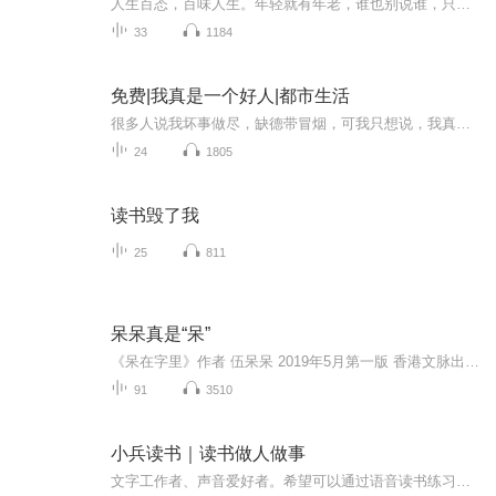
人生百态，百味人生。年轻就有年老，谁也别说谁，只不过打了个时间差而已。此刻愿你一切都美美哒！我是娜佳_喜欢读书写书，愿与您共频。
33
1184
免费|我真是一个好人|都市生活
很多人说我坏事做尽，缺德带冒烟，可我只想说，我真的是一个好人。 恶有恶报，善有善报，不是不报，时候未到。还有一句话怎么说来着，恶人自有恶人磨！
24
1805
读书毁了我
25
811
呆呆真是“呆”
《呆在字里》作者 伍呆呆 2019年5月第一版 香港文脉出版有限公司 演播 风语 呆呆的生活就是书，读这本书，不必正襟危坐，无须用啃字典的气力，可以放在茶几上、枕头边，轻松地读、慢慢地品……
91
3510
小兵读书｜读书做人做事
文字工作者、声音爱好者。希望可以通过语音读书练习普通话，点亮生活。每一本书，每一篇文章，每一个故事里，都有火炬，希望借由读他们，点亮他们，照亮前行的路。