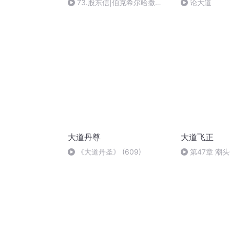
73.股东信|伯克希尔哈撒
论大道
韦-2021年(260528)
大道丹尊
大道飞正
《大道丹圣》 (609)
第47章 潮