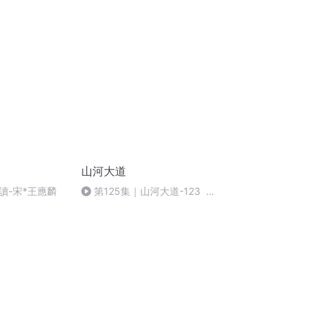
山河大道
讀-宋*王應麟
第125集｜山河大道-123 二
哥，我们往县城送鱼司机被人打
了。