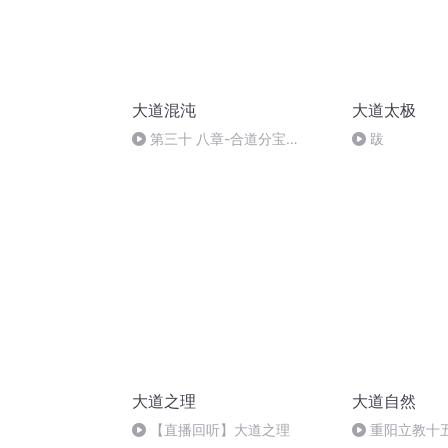
大道混沌
大道太极
第三十 八章-合道分宝
跋
（二）.wav
大道之理
大道自然
【直播回听】大道之理
重阳立教十