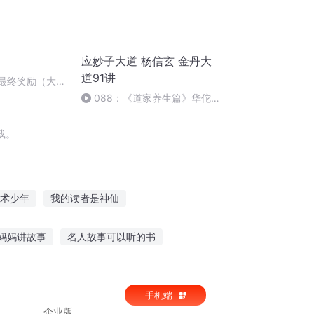
应妙子大道 杨信玄 金丹大
道91讲
3最终奖励（大结
088：《道家养生篇》华佗五
禽戏是什么样的
载。
术少年
我的读者是神仙
神谕
读书成神
穿越吧读者
妈妈讲故事
名人故事可以听的书
听老曹讲故事在线听免费
手机端
企业版