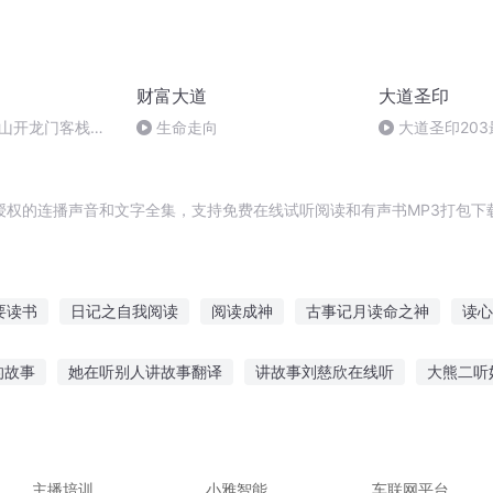
财富大道
大道圣印
坟山开龙门客栈年
生命走向
大道圣印20
先模式】【傍文化
局）
授权的连播声音和文字全集，支持免费在线试听阅读和有声书MP3打包下
要读书
日记之自我阅读
阅读成神
古事记月读命之神
读心
仙了
老不读三国
我只想好好读书
最强读心师
来自读者的
的故事
她在听别人讲故事翻译
讲故事刘慈欣在线听
大熊二听
读者的心理
我是一个会读心的修真者
事电影在线听
男生讲故事给美女听
诡异故事笑着听视频下载
真实犯罪故事的软件
喝酒适合听什么故事呢
适合看故事听的音乐
主播培训
小雅智能
车联网平台