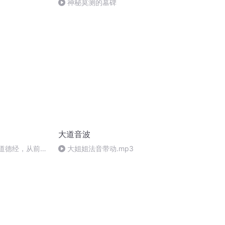
神秘莫测的墓碑
大道音波
_道德经，从前往
大姐姐法音带动.mp3