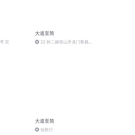
大道至简
湾 完
22 孙二娘坟山开龙门客栈年
赚百万【傍祖先模式】【傍文化
模式】
大道至简
短歌行