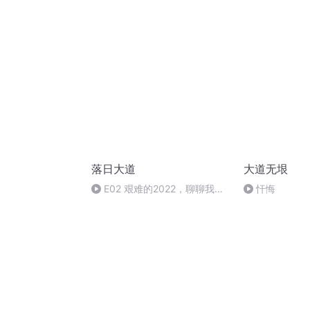
落日大道
大道无垠
E02 艰难的2022，聊聊我是
忓悔
如何获得成长？