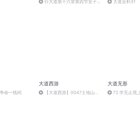
行大道第十六章第四节女子修
大道至朴31
真理法
大道西游
大道无形
头争命一线间
【大道西游】0047土地山神
72 学无止境
解惑
后