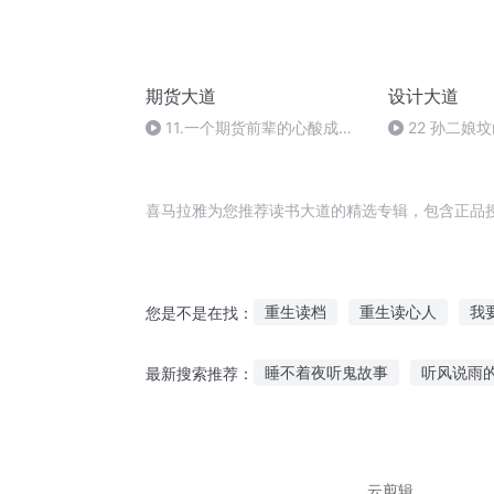
期货大道
设计大道
11.一个期货前辈的心酸成长
22 孙二娘
历程
赚百万【傍祖
模式】
喜马拉雅为您推荐读书大道的精选专辑，包含正品
重生读档
重生读心人
我
您是不是在找：
倾城读心世子妃
小东读书成
睡不着夜听鬼故事
听风说雨
最新搜索推荐：
读书成圣
我真是读书人
田鼠恐怖故事在线听
儿童故
奥特曼故事可以听吗免费
听
云剪辑