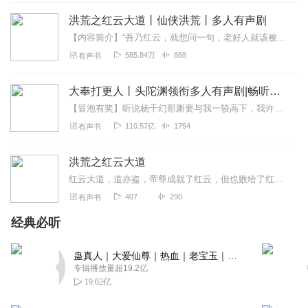
修改一下。
洪荒之红云大道丨仙侠洪荒丨多人有声剧
回复
2021-10-31
2
【内容简介】“吾乃红云，就想问一句，老好人就该被欺负，就该陨落吗？”一个老好人转变腹黑男吞噬洪荒的历程.............【作者/主播】作者：无量小光主播...
585.84万
888
有声书
乛乛_mz
前面不错，后面废话太多，还跑题那么严重，人物想法也是
大奉打更人丨头陀渊领衔多人有声剧|畅听全集|王鹤棣、田曦薇主演影视剧原著|卖报小郎君
有点智障
【冒泡有奖】听说杨千幻那厮要与我一较高下，我许七安要开始装叉了！快进入声音播放页戳下方输入框，冒个泡偷偷告诉我，我要用哪些诗词才能胜过他？说得好的，有赏！202...
回复
2020-10-07
2
110.57亿
1754
有声书
渡陌丨
洪荒之红云大道
评分4.4不被下架？
红云大道，道亦盗，帝尊成就了红云，但也败给了红云。宅男穿越重生洪荒，老好人转变腹黑男，吞噬洪荒成大道！点击收听，起点大神天子，架空历史新作--《锦衣状元》，火热...
回复
2021-11-22
0
407
290
有声书
回_归
经典必听
废话连篇，叙述个事翻来覆去的
回复
2022-03-11
蛊真人｜大爱仙尊｜热血｜老宝玉｜多人VIP免费有声剧
0
专辑播放量超19.2亿
19.02亿
_修仙_
前面很好，除了背景音乐烦人，后面真的是凑字凑字，一句