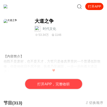
打开APP
大道之争
时代文化
53.34万
1146
【内容简介】
他既不是废材，也不是天才，方哲只是修真界里的一个普通低阶散
修，但是他依旧不屈不挠，执着乃至顽固，一步一步向着大道迈
进！
【作者/主播简介】
打
开
A
P
P，完整收听
作者：雨天下雨，网络小说作家。
主播：刘光溢彩有声工作室
【购买须知】
节目(313)
切换顺序