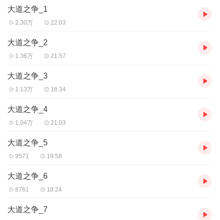
1、本作品为付费有声书，前61集为免费试听，购买成功后，即可收
大道之争_1
听，可下载重复收听。
2、版权归原作者所有，严禁翻录成任何形式，严禁在任何第三方平
2.30万
22:03
台传播，违者将追究其法律责任。
3、如在充值／购买环节遇到问题，您可通过页面右上方按钮，将页
大道之争_2
面分享至微信内使用微信支付完成购买。
1.36万
21:57
4、在购买过程中，如果您有...
大道之争_3
1.13万
18:34
大道之争_4
1.04万
21:03
大道之争_5
9571
19:58
大道之争_6
8761
18:24
大道之争_7