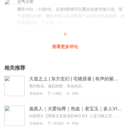
元气小宅
播音10分，小说0分。从第8章就可以看出这是垃圾小说。练
气是量的积累，哪里来那么多的瓶颈？456层全部是瓶颈，全
都用极品药，还失败一次。。。
回复
2022-02-14
1
云中牧丹
查看更多评论
非常好听，会员可听了。
回复
2021-07-17
1
相关推荐
污衣小胖
大道之上 | 东方玄幻 | 宅猪原著 | 有声的紫襟团队制作 | 多人有声剧
好 比很多都好 都来听听就知道
我叫陈实。诚实的陈，老实的实。
回复
2021-08-31
0
1.88亿
1933
有声书
诛仙凡人剑来斗破万古
蛊真人｜大爱仙尊｜热血｜老宝玉｜多人VIP免费有声剧
原著看过，也听了两百多集，书写的算是比较丰富，作者喜
内容简介【黑暗文反派流封神之作】人是万物之灵，蛊是天地真精。一个穿越者不断重生的故事。一个养蛊、炼蛊、用蛊的奇特世界。配音组（男角色）老宝玉旁白...
欢就一句话后自己解释一大堆，容易给读者啰嗦的感觉，主
19.02亿
3434
有声书
播语调掌控的有待提高，错别字好多的，希望录书的时候能